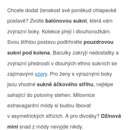
Chcete dodat ženskost své poněkud chlapecké
postavě? Zvolte
, která vám
balónovou sukni
zvýrazní boky. Kolekce přejí i dlouhonožkám.
Svou štíhlou postavu podtrhněte
pouzdrovou
. Baculky zakryjí nedostatky a
sukní pod kolena
zvýrazní přednosti v dlouhých ethno sukních se
zajímavými
vzory
. Pro ženy s výraznými boky
jsou vhodné
, nejlépe
sukně áčkového střihu
sahající do poloviny stehen. Milovnice
extravagantní módy si budou libovat
v asymetrických střizích. A pro divošky?
Džínová
snad z módy nevyjde nikdy.
mini