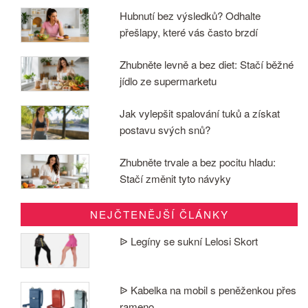
Hubnutí bez výsledků? Odhalte
přešlapy, které vás často brzdí
Zhubněte levně a bez diet: Stačí běžné
jídlo ze supermarketu
Jak vylepšit spalování tuků a získat
postavu svých snů?
Zhubněte trvale a bez pocitu hladu:
Stačí změnit tyto návyky
NEJČTENĚJŠÍ ČLÁNKY
ᐉ Legíny se sukní Lelosi Skort
ᐉ Kabelka na mobil s peněženkou přes
rameno