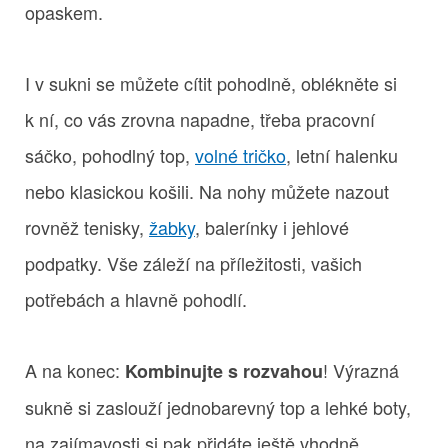
opaskem.
I v sukni se můžete cítit pohodlně, oblékněte si
k ní, co vás zrovna napadne, třeba pracovní
sáčko, pohodlný top,
volné tričko
, letní halenku
nebo klasickou košili. Na nohy můžete nazout
rovněž tenisky,
žabky
, balerínky i jehlové
podpatky. Vše záleží na příležitosti, vašich
potřebách a hlavně pohodlí.
A na konec:
! Výrazná
Kombinujte s rozvahou
sukně si zaslouží jednobarevný top a lehké boty,
na zajímavosti si pak přidáte ještě vhodně