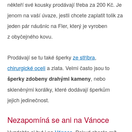
někteří své kousky prodávají třeba za 200 Kč. Je
jenom na vaší úvaze, jestli chcete zaplatit tolik za
jeden pár náušnic na Fler, který je vyroben
z obyčejného kovu.
Prodávají se tu také šperky
ze stříbra
,
chirurgické oceli
a zlata. Velmi často jsou to
, nebo
šperky zdobeny drahými kameny
skleněnými korálky, které dodávají šperkům
jejich jedinečnost.
Nezapomíná se ani na Vánoce
Vyzdobte si byt i na
Vánoce
. Pokud chcete mít