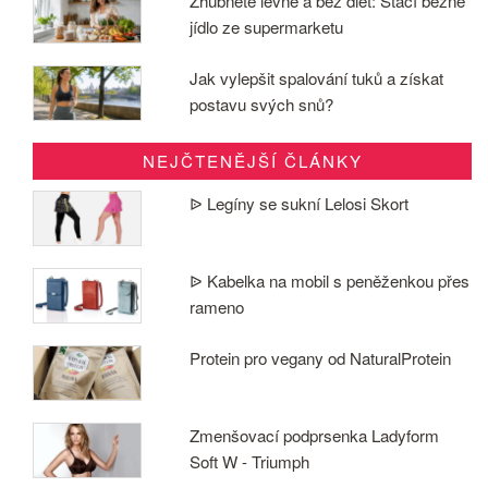
Zhubněte levně a bez diet: Stačí běžné
jídlo ze supermarketu
Jak vylepšit spalování tuků a získat
postavu svých snů?
NEJČTENĚJŠÍ ČLÁNKY
ᐉ Legíny se sukní Lelosi Skort
ᐉ Kabelka na mobil s peněženkou přes
rameno
Protein pro vegany od NaturalProtein
Zmenšovací podprsenka Ladyform
Soft W - Triumph