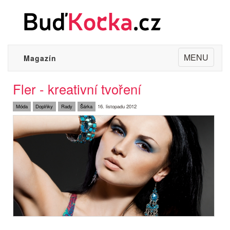
Toggle
MENU
Magazín
navigation
Fler - kreativní tvoření
Móda
Doplňky
Rady
Šárka
16. listopadu 2012