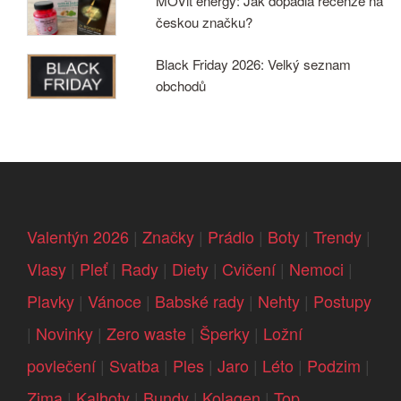
MOVit energy: Jak dopadla recenze na
českou značku?
Black Friday 2026: Velký seznam
obchodů
Valentýn 2026
|
Značky
|
Prádlo
|
Boty
|
Trendy
|
Vlasy
|
Pleť
|
Rady
|
Diety
|
Cvičení
|
Nemoci
|
Plavky
|
Vánoce
|
Babské rady
|
Nehty
|
Postupy
|
Novinky
|
Zero waste
|
Šperky
|
Ložní
povlečení
|
Svatba
|
Ples
|
Jaro
|
Léto
|
Podzim
|
Zima
|
Kalhoty
|
Bundy
|
Kolagen
|
Top