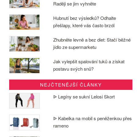
Raději se jim vyhněte
Hubnutí bez výsledků? Odhalte
přešlapy, které vás často brzdí
Zhubněte levně a bez diet: Stačí běžné
jídlo ze supermarketu
Jak vylepšit spalování tuků a získat
postavu svých snů?
NEJČTENĚJŠÍ ČLÁNKY
ᐉ Legíny se sukní Lelosi Skort
ᐉ Kabelka na mobil s peněženkou přes
rameno