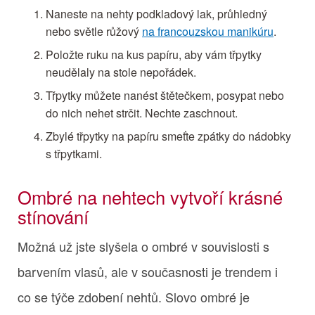
Naneste na nehty podkladový lak, průhledný
nebo světle růžový
na francouzskou manikúru
.
Položte ruku na kus papíru, aby vám třpytky
neudělaly na stole nepořádek.
Třpytky můžete nanést štětečkem, posypat nebo
do nich nehet strčit. Nechte zaschnout.
Zbylé třpytky na papíru smeťte zpátky do nádobky
s třpytkami.
Ombré na nehtech vytvoří krásné
stínování
Možná už jste slyšela o ombré v souvislosti s
barvením vlasů, ale v současnosti je trendem i
co se týče zdobení nehtů. Slovo ombré je