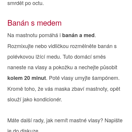
smrdět po octu.
Banán s medem
Na mastnotu pomáhá i
.
banán a med
Rozmixujte nebo vidličkou rozmělněte banán s
polévkovou lžící medu. Tuto domácí směs
naneste na vlasy a pokožku a nechejte působit
. Poté vlasy umyjte šampónem.
kolem 20 minut
Kromě toho, že vás maska zbaví mastnoty, opět
slouží jako kondicionér.
Máte další rady, jak nemít mastné vlasy? Napište
je do diskuze.