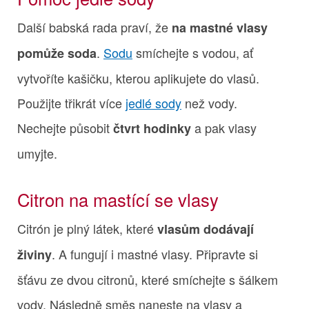
Další babská rada praví, že
na mastné vlasy
.
Sodu
smíchejte s vodou, ať
pomůže soda
vytvoříte kašičku, kterou aplikujete do vlasů.
Použijte třikrát více
jedlé sody
než vody.
Nechejte působit
a pak vlasy
čtvrt hodinky
umyjte.
Citron na mastící se vlasy
Citrón je plný látek, které
vlasům dodávají
. A fungují i mastné vlasy. Připravte si
živiny
šťávu ze dvou citronů, které smíchejte s šálkem
vody. Následně směs naneste na vlasy a