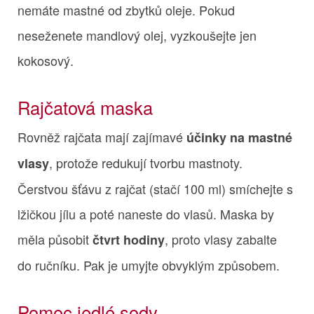
nemáte mastné od zbytků oleje. Pokud
neseženete mandlový olej, vyzkoušejte jen
kokosový.
Rajčatová maska
Rovněž rajčata mají zajímavé
účinky na mastné
, protože redukují tvorbu mastnoty.
vlasy
Čerstvou šťávu z rajčat (stačí 100 ml) smíchejte s
lžičkou jílu a poté naneste do vlasů. Maska by
měla působit
, proto vlasy zabalte
čtvrt hodiny
do ručníku. Pak je umyjte obvyklým způsobem.
Pomoc jedlé sody