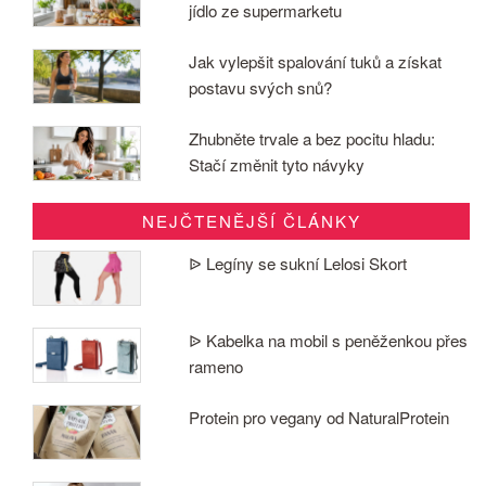
jídlo ze supermarketu
Jak vylepšit spalování tuků a získat
postavu svých snů?
Zhubněte trvale a bez pocitu hladu:
Stačí změnit tyto návyky
NEJČTENĚJŠÍ ČLÁNKY
ᐉ Legíny se sukní Lelosi Skort
ᐉ Kabelka na mobil s peněženkou přes
rameno
Protein pro vegany od NaturalProtein