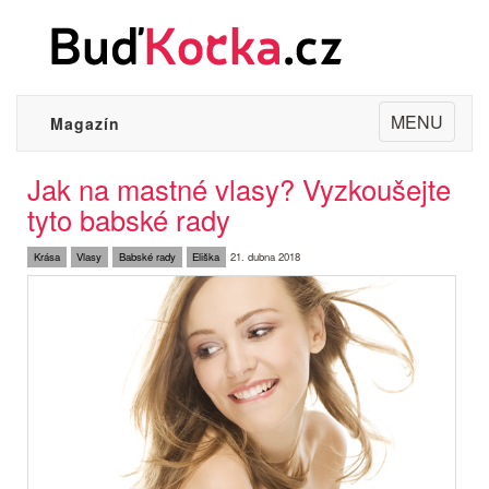
Toggle
MENU
Magazín
navigation
Jak na mastné vlasy? Vyzkoušejte
tyto babské rady
Krása
Vlasy
Babské rady
Eliška
21. dubna 2018