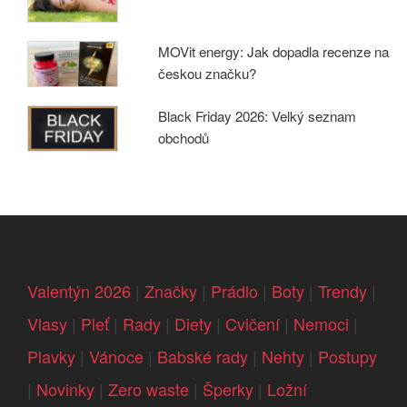
MOVit energy: Jak dopadla recenze na
českou značku?
Black Friday 2026: Velký seznam
obchodů
Valentýn 2026
|
Značky
|
Prádlo
|
Boty
|
Trendy
|
Vlasy
|
Pleť
|
Rady
|
Diety
|
Cvičení
|
Nemoci
|
Plavky
|
Vánoce
|
Babské rady
|
Nehty
|
Postupy
|
Novinky
|
Zero waste
|
Šperky
|
Ložní