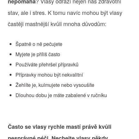
? Vlasy odráží nejen náš zdravotní
nepomáhá
stav, ale i stres. K tomu navíc mohou být vlasy
častěji mastnější kvůli mnoha důvodům:
Špatně o ně pečujete
Myjete je příliš často
Používáte přehršel přípravků
Přípravky mohou být nekvalitní
Žehlíte je, kulmujete nebo vysoušíte
Dlouhou dobu je máte zabalené v ručníku
Často se vlasy rychle mastí právě kvůli
.
nesprávné péči
Nechejte vlasy někdy