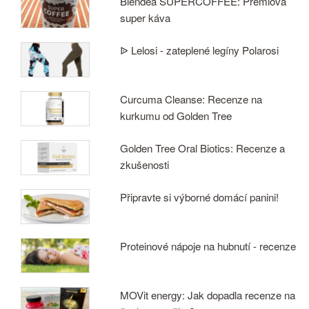
Blendea SUPERCOFFEE: Prémiová
super káva
ᐉ Lelosi - zateplené legíny Polarosi
Curcuma Cleanse: Recenze na
kurkumu od Golden Tree
Golden Tree Oral Biotics: Recenze a
zkušenosti
Připravte si výborné domácí panini!
Proteinové nápoje na hubnutí - recenze
MOVit energy: Jak dopadla recenze na