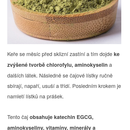
Keře se měsíc před sklizní zastíní a tím dojde
ke
a
zvýšené tvorbě chlorofylu, aminokyselin
dalších látek. Následně se čajové lístky ručně
sbírají, napaří, usuší a třídí. Posledním krokem je
namletí lístků na prášek.
Tento čaj
obsahuje katechin EGCG,
aminokyseliny, vitamíny, minerály a