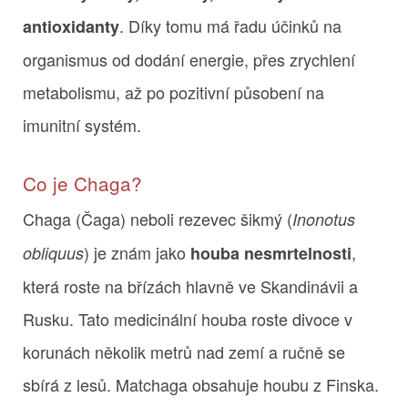
. Díky tomu má řadu účinků na
antioxidanty
organismus od dodání energie, přes zrychlení
metabolismu, až po pozitivní působení na
imunitní systém.
Co je Chaga?
Chaga (Čaga) neboli rezevec šikmý (
Inonotus
) je znám jako
,
obliquus
houba nesmrtelnosti
která roste na břízách hlavně ve Skandinávii a
Rusku. Tato medicinální houba roste divoce v
korunách několik metrů nad zemí a ručně se
sbírá z lesů. Matchaga obsahuje houbu z Finska.