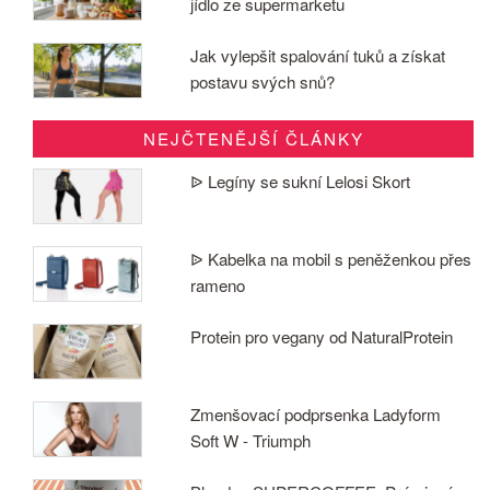
jídlo ze supermarketu
Jak vylepšit spalování tuků a získat
postavu svých snů?
NEJČTENĚJŠÍ ČLÁNKY
ᐉ Legíny se sukní Lelosi Skort
ᐉ Kabelka na mobil s peněženkou přes
rameno
Protein pro vegany od NaturalProtein
Zmenšovací podprsenka Ladyform
Soft W - Triumph