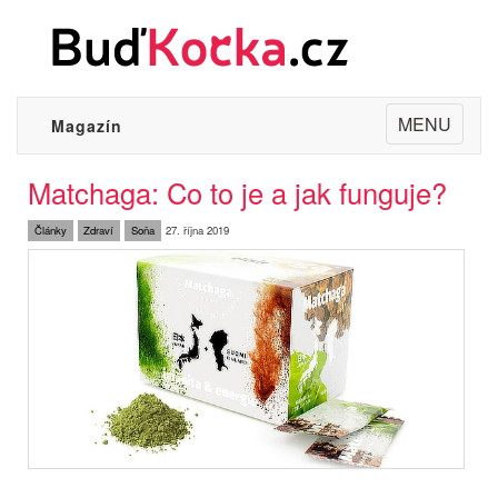
Toggle
MENU
Magazín
navigation
Matchaga: Co to je a jak funguje?
Články
Zdraví
Soňa
27. října 2019