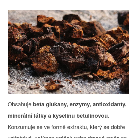
Obsahuje
beta glukany, enzymy, antioxidanty,
.
minerální látky a kyselinu betulinovou
Konzumuje se ve formě extraktu, který se dobře
vstřebává, zatímco prášek nebo drcená směs se