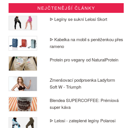
NEJČTENĚJŠÍ ČLÁNKY
ᐉ Legíny se sukní Lelosi Skort
ᐉ Kabelka na mobil s peněženkou přes
rameno
Protein pro vegany od NaturalProtein
Zmenšovací podprsenka Ladyform
Soft W - Triumph
Blendea SUPERCOFFEE: Prémiová
super káva
ᐉ Lelosi - zateplené legíny Polarosi