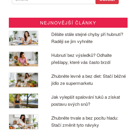
NEJNOVĚJŠÍ ČLÁNKY
Děláte stále stejné chyby při hubnutí?
Raději se jim vyhněte
Hubnutí bez výsledků? Odhalte
přešlapy, které vás často brzdí
Zhubněte levně a bez diet: Stačí běžné
jídlo ze supermarketu
Jak vylepšit spalování tuků a získat
postavu svých snů?
Zhubněte trvale a bez pocitu hladu:
Stačí změnit tyto návyky