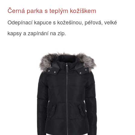
Černá parka s teplým kožíškem
Odepínací kapuce s kožešinou, péřová, velké
kapsy a zapínání na zip.