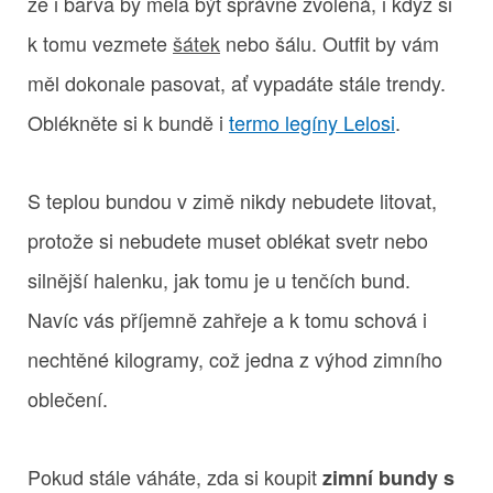
že i barva by měla být správně zvolená, i když si
k tomu vezmete
šátek
nebo šálu. Outfit by vám
měl dokonale pasovat, ať vypadáte stále trendy.
Oblékněte si k bundě i
termo legíny Lelosi
.
S teplou bundou v zimě nikdy nebudete litovat,
protože si nebudete muset oblékat svetr nebo
silnější halenku, jak tomu je u tenčích bund.
Navíc vás příjemně zahřeje a k tomu schová i
nechtěné kilogramy, což jedna z výhod zimního
oblečení.
Pokud stále váháte, zda si koupit
zimní bundy s