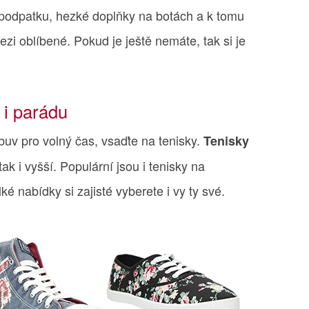
podpatku, hezké doplňky na botách a k tomu
mezi oblíbené. Pokud je ještě nemáte, tak si je
 i parádu
obuv pro volný čas, vsaďte na tenisky.
Tenisky
ak i vyšší. Populární jsou i tenisky na
é nabídky si zajisté vyberete i vy ty své.