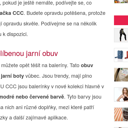
ty, pokud je ještě nemáte, podívejte se, co
. Budete opravdu potěšena, protože
značka CCC
í opravdu skvěle. Podívejme se na několik
u k dispozici.
blíbenou jarní obuv
můžete opět těšit na baleríny. Tato
obuv
é
vůbec. Jsou trendy, mají plno
jarní boty
í. U CCC jsou balerínky v nové kolekci hlavně v
. Tyto barvy jsou
 modré nebo červené barvě
a nich ani různé doplňky, mezi které patří
zky a další zajímavé aplikace.