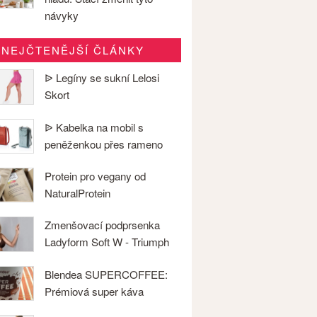
návyky
NEJČTENĚJŠÍ ČLÁNKY
ᐉ Legíny se sukní Lelosi
Skort
ᐉ Kabelka na mobil s
peněženkou přes rameno
Protein pro vegany od
NaturalProtein
Zmenšovací podprsenka
Ladyform Soft W - Triumph
Blendea SUPERCOFFEE:
Prémiová super káva