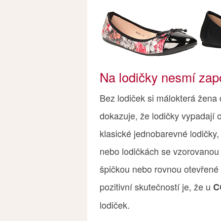
Na lodičky nesmí za
Bez lodiček si málokterá žena
dokazuje, že lodičky vypadají
klasické jednobarevné lodičky
nebo lodičkách se vzorovanou 
špičkou nebo rovnou otevřené b
pozitivní skutečností je, že u
C
lodiček.