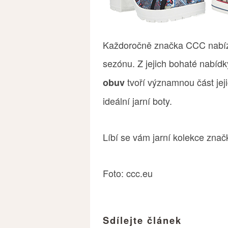
Každoročně značka CCC nabíz
sezónu. Z jejich bohaté nabíd
tvoří významnou část jeji
obuv
ideální jarní boty.
Líbí se vám jarní kolekce zn
Foto: ccc.eu
Sdílejte článek