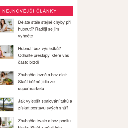
NEJNOVĚJŠÍ ČLÁNKY
Děláte stále stejné chyby při
hubnutí? Raději se jim
vyhněte
Hubnutí bez výsledků?
Odhalte přešlapy, které vás
často brzdí
Zhubněte levně a bez diet:
Stačí běžné jídlo ze
supermarketu
Jak vylepšit spalování tuků a
získat postavu svých snů?
Zhubněte trvale a bez pocitu
hladu: Stačí změnit tyto