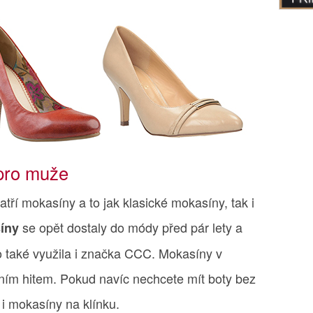
pro muže
atří mokasíny a to jak klasické mokasíny, tak i
se opět dostaly do módy před pár lety a
íny
ho také využila i značka CCC. Mokasíny v
šním hitem. Pokud navíc nechcete mít boty bez
 i mokasíny na klínku.