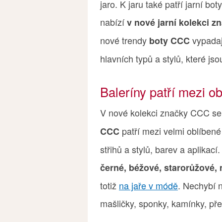
jaro. K jaru také patří jarní bo
nabízí
v nové jarní kolekci 
nové trendy
vypadaj
boty CCC
hlavních typů a stylů, které jso
Baleríny patří mezi o
V nové kolekci značky CCC se 
patří mezi velmi oblíben
CCC
střihů a stylů, barev a aplikac
černé, béžové, starorůžové,
totiž
na jaře v módě
. Nechybí n
mašličky, sponky, kamínky, pře