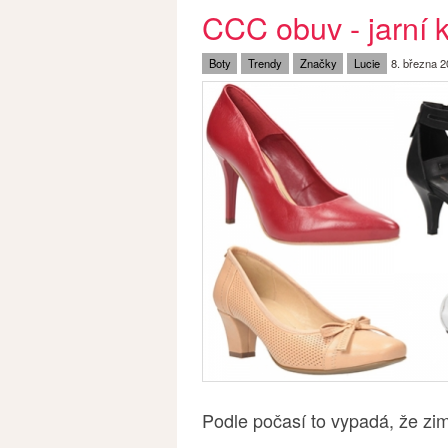
CCC obuv - jarní 
Boty
Trendy
Značky
Lucie
8. března 
Podle počasí to vypadá, že zi