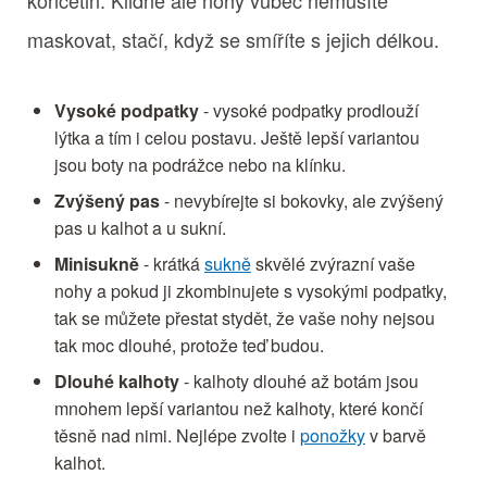
maskovat, stačí, když se smíříte s jejich délkou.
Vysoké podpatky
- vysoké podpatky prodlouží
lýtka a tím i celou postavu. Ještě lepší variantou
jsou boty na podrážce nebo na klínku.
Zvýšený pas
- nevybírejte si bokovky, ale zvýšený
pas u kalhot a u sukní.
Minisukně
- krátká
sukně
skvělé zvýrazní vaše
nohy a pokud ji zkombinujete s vysokými podpatky,
tak se můžete přestat stydět, že vaše nohy nejsou
tak moc dlouhé, protože teď budou.
Dlouhé kalhoty
- kalhoty dlouhé až botám jsou
mnohem lepší variantou než kalhoty, které končí
těsně nad nimi. Nejlépe zvolte i
ponožky
v barvě
kalhot.