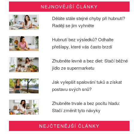
NEJNOVĚJŠÍ ČLÁNKY
Děláte stále stejné chyby při hubnutí?
Raději se jim vyhněte
Hubnutí bez výsledků? Odhalte
přešlapy, které vás často brzdí
Zhubněte levně a bez diet: Stačí běžné
jídlo ze supermarketu
Jak vylepšit spalování tuků a získat
postavu svých snů?
Zhubněte trvale a bez pocitu hladu:
Stačí změnit tyto návyky
NEJČTENĚJŠÍ ČLÁNKY