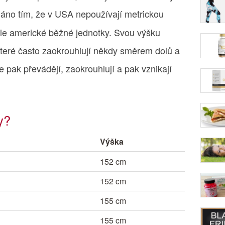
dáno tím, že v USA nepoužívají metrickou
ále americké běžné jednotky. Svou výšku
které často zaokrouhlují někdy směrem dolů a
pak převádějí, zaokrouhlují a pak vznikají
y?
Výška
152 cm
152 cm
155 cm
155 cm