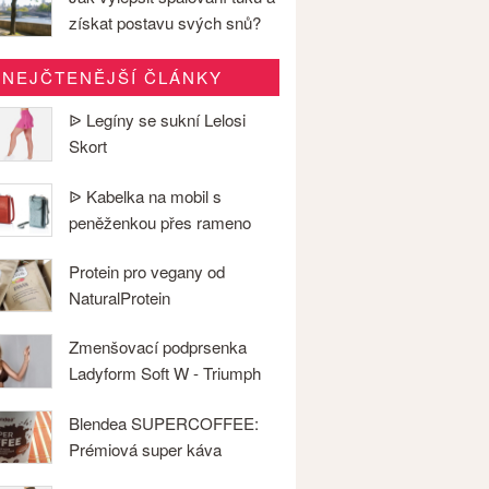
získat postavu svých snů?
NEJČTENĚJŠÍ ČLÁNKY
ᐉ Legíny se sukní Lelosi
Skort
ᐉ Kabelka na mobil s
peněženkou přes rameno
Protein pro vegany od
NaturalProtein
Zmenšovací podprsenka
Ladyform Soft W - Triumph
Blendea SUPERCOFFEE:
Prémiová super káva