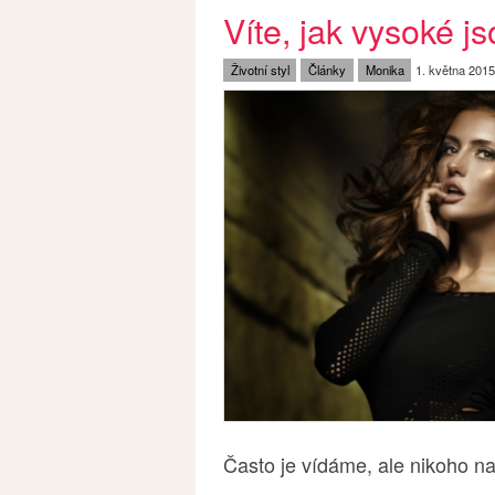
Víte, jak vysoké js
Životní styl
Články
Monika
1. května 201
Často je vídáme, ale nikoho n