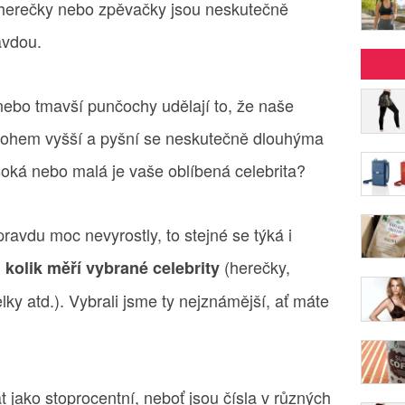
 herečky nebo zpěvačky jsou neskutečně
avdou.
nebo tmavší punčochy udělají to, že naše
mnohem vyšší a pyšní se neskutečně dlouhýma
oká nebo malá je vaše oblíbená celebrita?
avdu moc nevyrostly, to stejné se týká i
,
(herečky,
kolik měří vybrané celebrity
ky atd.). Vybrali jsme ty nejznámější, ať máte
jako stoprocentní, neboť jsou čísla v různých