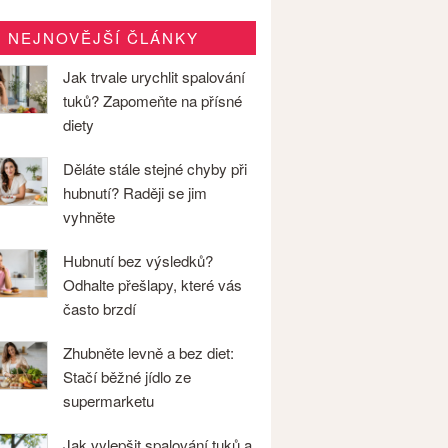
NEJNOVĚJŠÍ ČLÁNKY
Jak trvale urychlit spalování
tuků? Zapomeňte na přísné
diety
Děláte stále stejné chyby při
hubnutí? Raději se jim
vyhněte
Hubnutí bez výsledků?
Odhalte přešlapy, které vás
často brzdí
Zhubněte levně a bez diet:
Stačí běžné jídlo ze
supermarketu
Jak vylepšit spalování tuků a