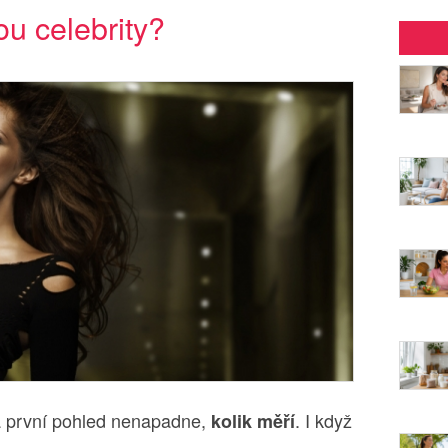
ou celebrity?
5
a první pohled nenapadne,
. I když
kolik měří