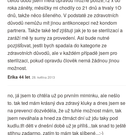
celou dobu jsem měla opravdu hrozné potíže,12 x do
roka záněty, měsíčky mi chodily co 21 dnů a trvaly 1O
dnů, takže něco šíleného. V podstatě ze zdravotních
důvodů nemůžu mít jinou antikoncepci než kondom
partnera. Takže také teď zjištuji jak je to se sterilizací a
zaráží mě ty sumy za provedení. Asi bude nutné
pozjišťovat, jestli bych spadala do kategorie ze
zdravotních důvodů, ale v každém případě jsem pro
sterilizaci, pokud opravdu člověk nemá žádnou jinou
možnost.
Erika 44 let
, 28. května 2013
no, já jsem to chtěla už po prvním miminku, ale nešlo
to. tak ted mám krásný dva zdravý kluky a dnes jsem se
na prevenci dozvěděla, že už tuhle možnost mám, tak
jsem neváhala a hned za čtrnáct dní už jdu taky pod
kudlu.tři děti v dnešní době už je příliš...tak snad to ještě
stihnu zadarmo, zatím to mám tak slíbené...:-)