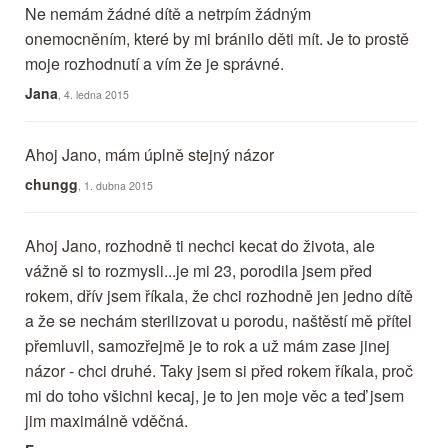
Ne nemám žádné dítě a netrpím žádným
onemocněním, které by mi bránilo děti mít. Je to prostě
moje rozhodnutí a vím že je správné.
Jana
, 4. ledna 2015
Ahoj Jano, mám úplně stejný názor
chungg
, 1. dubna 2015
Ahoj Jano, rozhodně ti nechci kecat do života, ale
vážně si to rozmysli...je mi 23, porodila jsem před
rokem, dřív jsem říkala, že chci rozhodně jen jedno dítě
a že se nechám sterilizovat u porodu, naštěstí mě přítel
přemluvil, samozřejmě je to rok a už mám zase jinej
názor - chci druhé. Taky jsem si před rokem říkala, proč
mi do toho všichni kecaj, je to jen moje věc a teď jsem
jim maximálně vděčná.