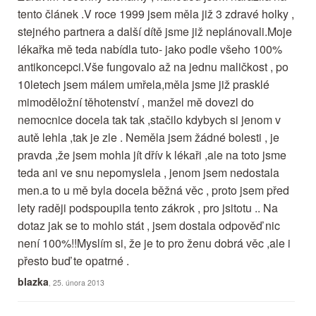
tento článek .V roce 1999 jsem měla již 3 zdravé holky ,
stejného partnera a další dítě jsme již neplánovali.Moje
lékařka mě teda nabídla tuto- jako podle všeho 100%
antikoncepci.Vše fungovalo až na jednu maličkost , po
10letech jsem málem umřela,měla jsme již prasklé
mimoděložní těhotenství , manžel mě dovezl do
nemocnice docela tak tak ,stačilo kdybych si jenom v
autě lehla ,tak je zle . Neměla jsem žádné bolesti , je
pravda ,že jsem mohla jít dřív k lékaři ,ale na toto jsme
teda ani ve snu nepomyslela , jenom jsem nedostala
men.a to u mě byla docela běžná věc , proto jsem před
lety raději podspoupila tento zákrok , pro jsitotu .. Na
dotaz jak se to mohlo stát , jsem dostala odpověď nic
není 100%!!Myslím si, že je to pro ženu dobrá věc ,ale i
přesto buď te opatrné .
blazka
, 25. února 2013