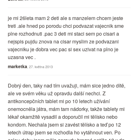
je mi 26leta mam 2 deti ale s manzelem chcem jeste
treti .ale hned po porodu chci podvazat vajecnik sme
plne rozhodnuti .pac 3 deti mi staci sem po cisari a
nejspis pujdu znova na cisar myslim ze podvazani
vajecniku je dobra vec pac si sex uzivat na plno je
uzasna vec .
marketka
, 27. května 2013
Dobrý den, taky nad tím uvažuji, mám sice jedno dítě,
ale ve svém věku už opravdu další nechci. Z
antikoncepčních tablet mi po 10 letech užívání
onemocněla játra, mám tam nádorky, takže tablety mi
lékař okamžitě vysadil a doporučil mi tělísko nebo
kondom. Nechala jsem si zavést tělísko a teď po 12
letech útrap jsem se rozhodla ho vytáhnout ven. Po