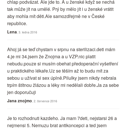
chlap podvázat. Ale jde to. A u ženské když se nechá
tak může jít na umělé. Prý by mělo jít i u ženské vrátit
aby mohla mít děti.Ale samozdřejmě ne v České
republice.
Lena
, 3. ledna 2016
Ahoj já se teď chystam v srpnu na sterilizaci.deti mám
4.je mi 34.jsem že Znojma a u VZP.nic platit
nebudu.pouze si musím obehat předoperační vyšetření
u praktického lékaře.Uz se těším až to budu mít za
sebou u užívat si sex úplně.Pilulky jsem nikdy nebrala
trpím štítnou žlázou a léky mi nedělali dobře.Ja za sebe
jen doporučuji
Jana znojmo
, 2. července 2016
Je to rozhodnuti kazdeho. Ja mam 7deti, nejstarsi 26 a
nejmensi 5. Nemuzu brat antikoncepci a ted jsem