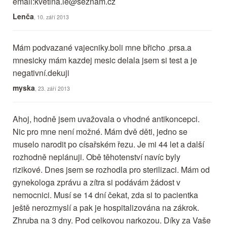
email:
kvetina.le@seznam.cz
Lenča
, 10. září 2013
Mám podvazané vajecniky.boli mne břicho .prsa.a
mnesicky mám kazdej mesic delala jsem si test a je
negativní.dekuji
myska
, 23. září 2013
Ahoj, hodně jsem uvažovala o vhodné antikoncepci.
Nic pro mne není možné. Mám dvě děti, jedno se
muselo narodit po císařském řezu. Je mi 44 let a další
rozhodně neplánuji. Obě těhotenství navíc byly
rizikové. Dnes jsem se rozhodla pro sterilizaci. Mám od
gynekologa zprávu a zítra si podávám žádost v
nemocnici. Musí se 14 dní čekat, zda si to pacientka
ještě nerozmyslí a pak je hospitalizována na zákrok.
Zhruba na 3 dny. Pod celkovou narkozou. Díky za Vaše