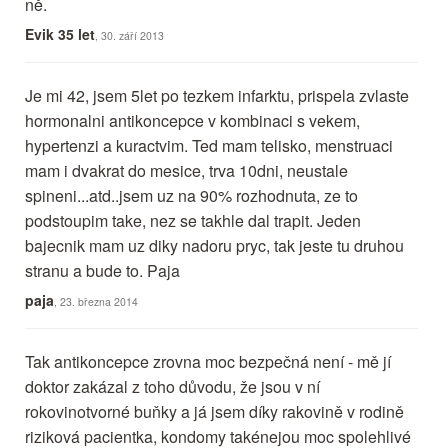
ně.
Evik 35 let
, 30. září 2013
Je mi 42, jsem 5let po tezkem infarktu, prispela zvlaste
hormonalni antikoncepce v kombinaci s vekem,
hypertenzi a kuractvim. Ted mam telisko, menstruaci
mam i dvakrat do mesice, trva 10dni, neustale
spineni...atd..jsem uz na 90% rozhodnuta, ze to
podstoupim take, nez se takhle dal trapit. Jeden
bajecnik mam uz diky nadoru pryc, tak jeste tu druhou
stranu a bude to. Paja
paja
, 23. března 2014
Tak antikoncepce zrovna moc bezpečná není - mě jí
doktor zakázal z toho důvodu, že jsou v ní
rokovinotvorné buňky a já jsem díky rakovině v rodině
riziková pacientka, kondomy takénejou moc spolehlivé