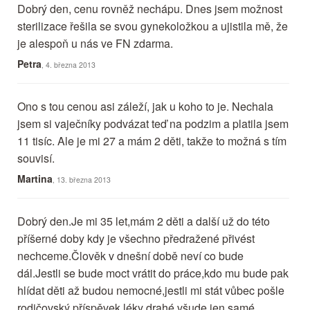
Dobrý den, cenu rovněž nechápu. Dnes jsem možnost
sterilizace řešila se svou gynekoložkou a ujistila mě, že
je alespoň u nás ve FN zdarma.
Petra
, 4. března 2013
Ono s tou cenou asi záleží, jak u koho to je. Nechala
jsem si vaječníky podvázat teď na podzim a platila jsem
11 tisíc. Ale je mi 27 a mám 2 děti, takže to možná s tím
souvisí.
Martina
, 13. března 2013
Dobrý den.Je mi 35 let,mám 2 děti a další už do této
příšerné doby kdy je všechno předražené přivést
nechceme.Člověk v dnešní době neví co bude
dál.Jestli se bude moct vrátit do práce,kdo mu bude pak
hlídat děti až budou nemocné,jestli mi stát vůbec pošle
rodičovský příspěvek,léky drahé,všude jen samé