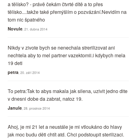
a tělísko? - právě čekám čtvrté dítě a to přes
tělísko....takže také přemýšlím o pozvázání.Nevidím na
tom nic špatného
Novule
, 21. dubna 2014
Nikdy v zivote bych se nenechala strerilizovat ani
nechtela aby to mel partner vazektomii.i kdybych mela
19 deti
petra
, 20. září 2014
To petra:Tak to abys makala jak silena, uzivit jedno dite
v dnesni dobe da zabrat, natoz 19.
Janule
, 28. prosince 2014
Ahoj, je mi 21 let a neustále je mi vtloukáno do hlavy
jak moc budu děti chtít atd. Chci podstoupit sterilizaci.