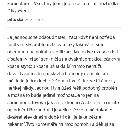
komentáře... Všechny jsem je přečetla a tím i rozhodla.
Díky všem.
pittuska
, 24. září 2013
Je jednoduché odsoudit sterilizaci když není potřeba
řešit vzniklý problém.Já byla taky taková a jsem
obědnaná na potrat a sterilizaci. Mám dvě užasné děti
císařem-v mládí sem měla na dvakrát prasklou pánevní
kost a stytkou kost a už si další mimčo nemůžu
dovolit.Jsem silné postavi a hormony není nic pro
mě.Je to jednoduché řešení a trvalé.Jak se říká,nikdy
neříkej nikdy.Jednou i ty můžeš řešit podobný problém
a možná to bude jediná možnost.Je to jen na
samotném člověku jak se rozhodne.A stále je tu umělé
oplodnění.Rozhodnutí je velice těžké,u mě dokonce
dvakrát,alev dnešní době tři děti je také pěkně
riskantní.Tyto komentáře mi moc pomohli a děkuji za