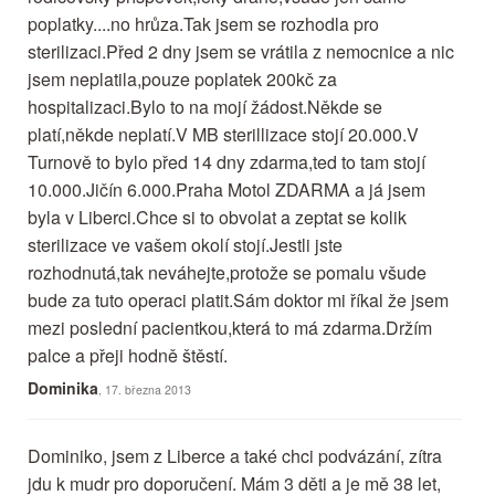
poplatky....no hrůza.Tak jsem se rozhodla pro
sterilizaci.Před 2 dny jsem se vrátila z nemocnice a nic
jsem neplatila,pouze poplatek 200kč za
hospitalizaci.Bylo to na mojí žádost.Někde se
platí,někde neplatí.V MB sterillizace stojí 20.000.V
Turnově to bylo před 14 dny zdarma,ted to tam stojí
10.000.Jičín 6.000.Praha Motol ZDARMA a já jsem
byla v Liberci.Chce si to obvolat a zeptat se kolik
sterilizace ve vašem okolí stojí.Jestli jste
rozhodnutá,tak neváhejte,protože se pomalu všude
bude za tuto operaci platit.Sám doktor mi říkal že jsem
mezi poslední pacientkou,která to má zdarma.Držím
palce a přeji hodně štěstí.
Dominika
, 17. března 2013
Dominiko, jsem z Liberce a také chci podvázání, zítra
jdu k mudr pro doporučení. Mám 3 děti a je mě 38 let,