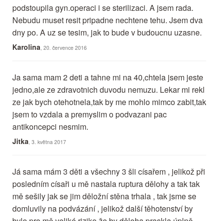
podstoupila gyn.operaci i se sterilizaci. A jsem rada.
Nebudu muset resit pripadne nechtene tehu. Jsem dva
dny po. A uz se tesim, jak to bude v budoucnu uzasne.
Karolina
, 20. července 2016
Ja sama mam 2 deti a tahne mi na 40,chtela jsem jeste
jedno,ale ze zdravotnich duvodu nemuzu. Lekar mi rekl
ze jak bych otehotnela,tak by me mohlo mimco zabit,tak
jsem to vzdala a premyslim o podvazani pac
antikoncepci nesmim.
Jitka
, 3. května 2017
Já sama mám 3 děti a všechny 3 šli císařem , jelikož při
posledním císaři u mě nastala ruptura dělohy a tak tak
mě sešily jak se jim děložní stěna trhala , tak jsme se
domluvily na podvázání , jelikož další těhotenství by
bylo pro mě veliké riziko že by děloha praskla úplně ,