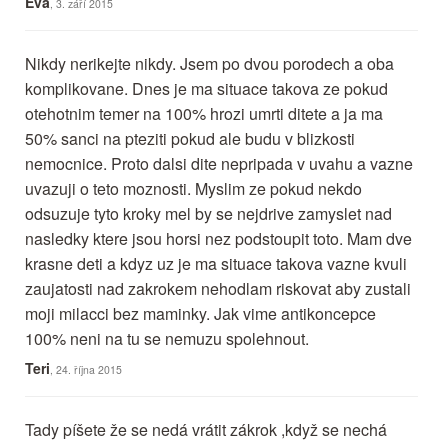
Eva
, 3. září 2015
Nikdy nerikejte nikdy. Jsem po dvou porodech a oba
komplikovane. Dnes je ma situace takova ze pokud
otehotnim temer na 100% hrozi umrti ditete a ja ma
50% sanci na pteziti pokud ale budu v blizkosti
nemocnice. Proto dalsi dite nepripada v uvahu a vazne
uvazuji o teto moznosti. Myslim ze pokud nekdo
odsuzuje tyto kroky mel by se nejdrive zamyslet nad
nasledky ktere jsou horsi nez podstoupit toto. Mam dve
krasne deti a kdyz uz je ma situace takova vazne kvuli
zaujatosti nad zakrokem nehodlam riskovat aby zustali
moji milacci bez maminky. Jak vime antikoncepce
100% neni na tu se nemuzu spolehnout.
Teri
, 24. října 2015
Tady píšete že se nedá vrátit zákrok ,když se nechá