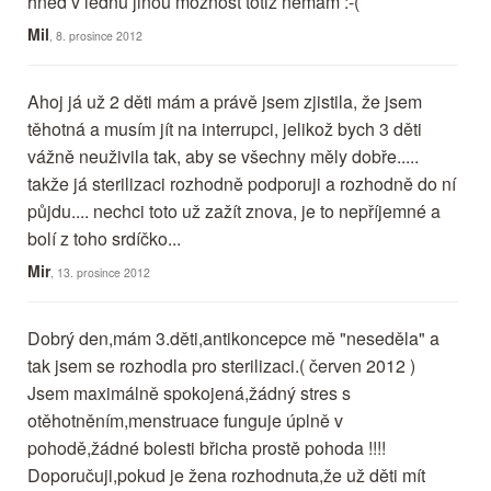
hned v lednu jinou možnost totiž nemám :-(
Mil
, 8. prosince 2012
Ahoj já už 2 děti mám a právě jsem zjistila, že jsem
těhotná a musím jít na interrupci, jelikož bych 3 děti
vážně neuživila tak, aby se všechny měly dobře.....
takže já sterilizaci rozhodně podporuji a rozhodně do ní
půjdu.... nechci toto už zažít znova, je to nepříjemné a
bolí z toho srdíčko...
Mir
, 13. prosince 2012
Dobrý den,mám 3.děti,antikoncepce mě "neseděla" a
tak jsem se rozhodla pro sterilizaci.( červen 2012 )
Jsem maximálně spokojená,žádný stres s
otěhotněním,menstruace funguje úplně v
pohodě,žádné bolesti břicha prostě pohoda !!!!
Doporučuji,pokud je žena rozhodnuta,že už děti mít