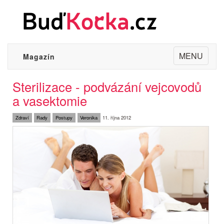
Toggle
MENU
Magazín
navigation
Sterilizace - podvázání vejcovodů
a vasektomie
Zdraví
Rady
Postupy
Veronika
11. října 2012