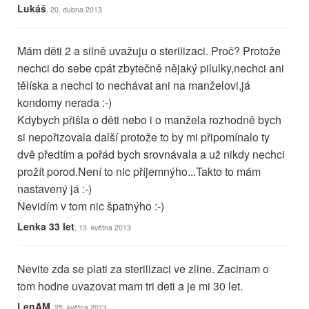
Lukáš
, 20. dubna 2013
Mám děti 2 a silně uvažuju o sterilizaci. Proč? Protože
nechci do sebe cpát zbytečně nějaký pilulky,nechci ani
tělíska a nechci to nechávat ani na manželovi,já
kondomy nerada :-)
Kdybych přišla o děti nebo i o manžela rozhodně bych
si nepořizovala další protože to by mi připomínalo ty
dvě předtím a pořád bych srovnávala a už nikdy nechci
prožít porod.Není to nic příjemnýho...Takto to mám
nastavený já :-)
Nevidím v tom nic špatnýho :-)
Lenka 33 let
, 13. května 2013
Nevite zda se plati za sterilizaci ve zline. Zacinam o
tom hodne uvazovat mam tri deti a je mi 30 let.
LenAM
, 25. května 2013