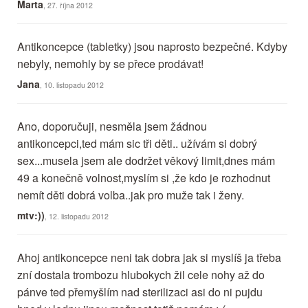
Marta
, 27. října 2012
Antikoncepce (tabletky) jsou naprosto bezpečné. Kdyby
nebyly, nemohly by se přece prodávat!
Jana
, 10. listopadu 2012
Ano, doporučuji, nesměla jsem žádnou
antikoncepci,ted mám sic tři děti.. užívám si dobrý
sex...musela jsem ale dodržet věkový limit,dnes mám
49 a konečně volnost,myslím si ,že kdo je rozhodnut
nemít děti dobrá volba..jak pro muže tak i ženy.
mtv:))
, 12. listopadu 2012
Ahoj antikoncepce neni tak dobra jak si myslíš ja třeba
zní dostala trombozu hlubokych žil cele nohy až do
pánve ted přemyšlím nad sterilizaci asi do ni pujdu