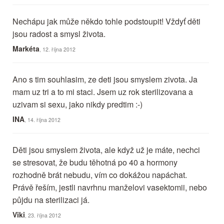
Nechápu jak může někdo tohle podstoupit! Vždyť děti
jsou radost a smysl života.
Markéta
, 12. října 2012
Ano s tim souhlasim, ze deti jsou smyslem zivota. Ja
mam uz tri a to mi staci. Jsem uz rok sterilizovana a
uzivam si sexu, jako nikdy predtim :-)
INA
, 14. října 2012
Děti jsou smyslem života, ale když už je máte, nechci
se stresovat, že budu těhotná po 40 a hormony
rozhodně brát nebudu, vím co dokážou napáchat.
Právě řeším, jestli navrhnu manželovi vasektomii, nebo
půjdu na sterilizaci já.
Viki
, 23. října 2012