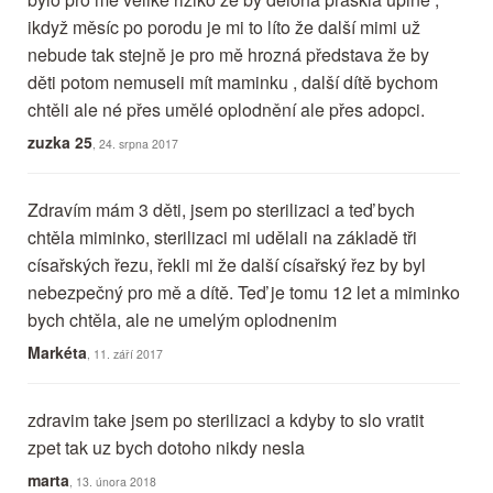
ikdyž měsíc po porodu je mi to líto že další mimi už
nebude tak stejně je pro mě hrozná představa že by
děti potom nemuseli mít maminku , další dítě bychom
chtěli ale né přes umělé oplodnění ale přes adopci.
zuzka 25
, 24. srpna 2017
Zdravím mám 3 děti, jsem po sterilizaci a teď bych
chtěla miminko, sterilizaci mi udělali na základě tři
císařských řezu, řekli mi že další císařský řez by byl
nebezpečný pro mě a dítě. Teď je tomu 12 let a miminko
bych chtěla, ale ne umelým oplodnenim
Markéta
, 11. září 2017
zdravim take jsem po sterilizaci a kdyby to slo vratit
zpet tak uz bych dotoho nikdy nesla
marta
, 13. února 2018