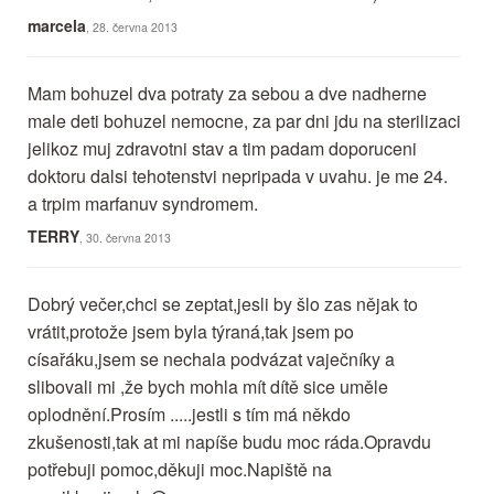
marcela
, 28. června 2013
Mam bohuzel dva potraty za sebou a dve nadherne
male deti bohuzel nemocne, za par dni jdu na sterilizaci
jelikoz muj zdravotni stav a tim padam doporuceni
doktoru dalsi tehotenstvi nepripada v uvahu. je me 24.
a trpim marfanuv syndromem.
TERRY
, 30. června 2013
Dobrý večer,chci se zeptat,jesli by šlo zas nějak to
vrátit,protože jsem byla týraná,tak jsem po
císařáku,jsem se nechala podvázat vaječníky a
slibovali mi ,že bych mohla mít dítě sice uměle
oplodnění.Prosím .....jestli s tím má někdo
zkušenosti,tak at mi napíše budu moc ráda.Opravdu
potřebuji pomoc,děkuji moc.Napiště na