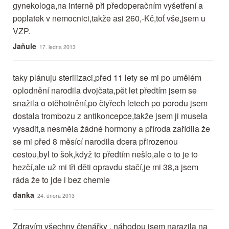
gynekologa,na interně při předoperačním vyšetření a
poplatek v nemocnici,takže asi 260,-Kč,toť vše,jsem u
VZP.
Jaňule
, 17. ledna 2013
taky plánuju sterilizaci,před 11 lety se mi po umělém
oplodnění narodila dvojčata,pět let předtím jsem se
snažila o otěhotnění,po čtyřech letech po porodu jsem
dostala trombozu z antikoncepce,takže jsem ji musela
vysadit,a nesměla žádné hormony a příroda zařídila že
se mi před 8 měsící narodila dcera přirozenou
cestou,byl to šok,když to předtím nešlo,ale o to je to
hezčí,ale už mi tři děti opravdu stačí,je mi 38,a jsem
ráda že to jde i bez chemie
danka
, 24. února 2013
Zdravím všechny čtenářky , náhodou jsem narazila na