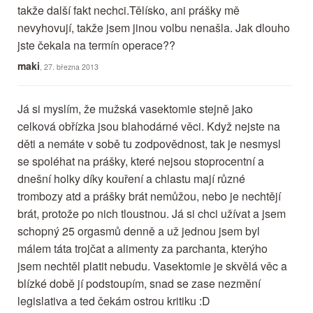
takže další fakt nechci.Tělísko, ani prášky mě
nevyhovují, takže jsem jinou volbu nenašla. Jak dlouho
jste čekala na termín operace??
maki
, 27. března 2013
Já si myslím, že mužská vasektomie stejně jako
celková obřízka jsou blahodárné věci. Když nejste na
děti a nemáte v sobě tu zodpovědnost, tak je nesmysl
se spoléhat na prášky, které nejsou stoprocentní a
dnešní holky díky kouření a chlastu mají různé
trombozy atd a prášky brát nemůžou, nebo je nechtějí
brát, protože po nich tloustnou. Já si chci užívat a jsem
schopný 25 orgasmů denně a už jednou jsem byl
málem táta trojčat a alimenty za parchanta, kterýho
jsem nechtěl platit nebudu. Vasektomie je skvělá věc a
blízké době jí podstoupím, snad se zase nezmění
legislativa a ted čekám ostrou kritiku :D