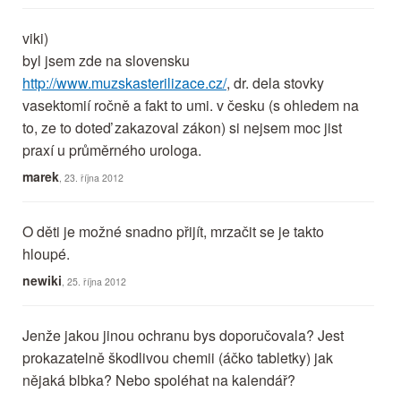
viki)
byl jsem zde na slovensku
http://www.muzskasterilizace.cz/
, dr. dela stovky
vasektomií ročně a fakt to umi. v česku (s ohledem na
to, ze to doteď zakazoval zákon) si nejsem moc jist
praxí u průměrného urologa.
marek
, 23. října 2012
O děti je možné snadno přijít, mrzačit se je takto
hloupé.
newiki
, 25. října 2012
Jenže jakou jinou ochranu bys doporučovala? Jest
prokazatelně škodlivou chemii (áčko tabletky) jak
nějaká blbka? Nebo spoléhat na kalendář?