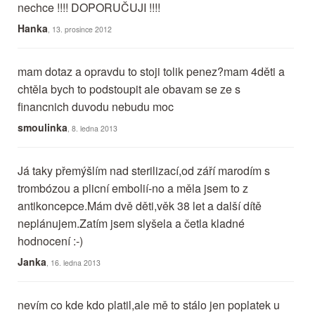
nechce !!!! DOPORUČUJI !!!!
Hanka
, 13. prosince 2012
mam dotaz a opravdu to stoji tolik penez?mam 4děti a
chtěla bych to podstoupit ale obavam se ze s
financnich duvodu nebudu moc
smoulinka
, 8. ledna 2013
Já taky přemýšlím nad sterilizací,od září marodím s
trombózou a plicní embolií-no a měla jsem to z
antikoncepce.Mám dvě děti,věk 38 let a další dítě
neplánujem.Zatím jsem slyšela a četla kladné
hodnocení :-)
Janka
, 16. ledna 2013
nevím co kde kdo platil,ale mě to stálo jen poplatek u