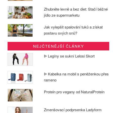
Zhubněte levně a bez diet: Stačí běžné
jídlo ze supermarketu
Jak vylepšit spalování tuků a získat
postavu svých snů?
NEJČTENĚJŠÍ ČLÁNKY
ᐉ Legíny se sukní Lelosi Skort
ᐉ Kabelka na mobil s peněženkou přes
rameno
Protein pro vegany od NaturalProtein
Zmenšovací podprsenka Ladyform