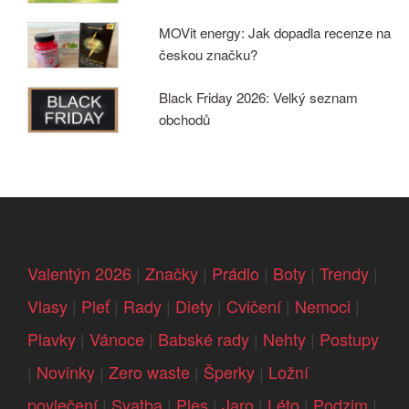
MOVit energy: Jak dopadla recenze na
českou značku?
Black Friday 2026: Velký seznam
obchodů
Valentýn 2026
|
Značky
|
Prádlo
|
Boty
|
Trendy
|
Vlasy
|
Pleť
|
Rady
|
Diety
|
Cvičení
|
Nemoci
|
Plavky
|
Vánoce
|
Babské rady
|
Nehty
|
Postupy
|
Novinky
|
Zero waste
|
Šperky
|
Ložní
povlečení
|
Svatba
|
Ples
|
Jaro
|
Léto
|
Podzim
|