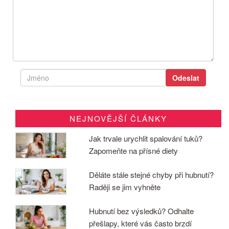
NEJNOVĚJŠÍ ČLÁNKY
Jak trvale urychlit spalování tuků?
Zapomeňte na přísné diety
Děláte stále stejné chyby při hubnutí?
Raději se jim vyhněte
Hubnutí bez výsledků? Odhalte
přešlapy, které vás často brzdí