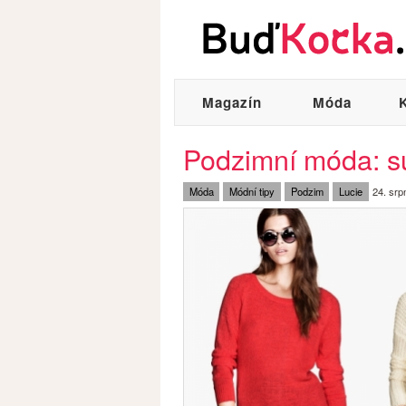
Magazín
Móda
Podzimní móda: su
Móda
Módní tipy
Podzim
Lucie
24. srp