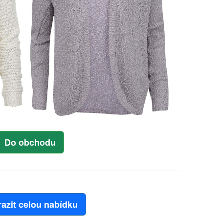
Do obchodu
azit celou nabídku