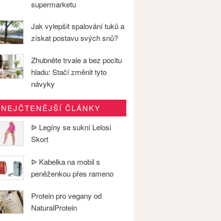
supermarketu
Jak vylepšit spalování tuků a
získat postavu svých snů?
Zhubněte trvale a bez pocitu
hladu: Stačí změnit tyto
návyky
NEJČTENĚJŠÍ ČLÁNKY
ᐉ Legíny se sukní Lelosi
Skort
ᐉ Kabelka na mobil s
peněženkou přes rameno
Protein pro vegany od
NaturalProtein