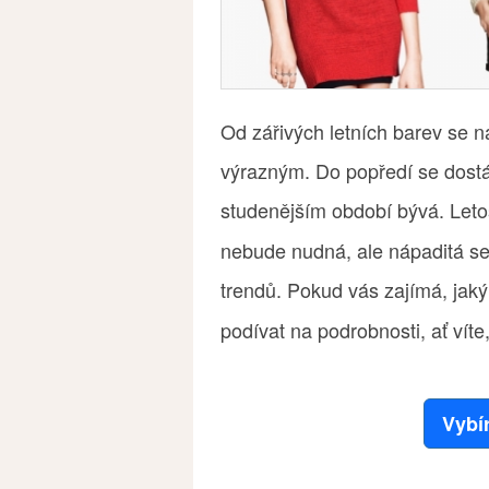
Od zářivých letních barev se
výrazným. Do popředí se dostá
studenějším období bývá. Let
nebude nudná, ale nápaditá s
trendů. Pokud vás zajímá, jak
podívat na podrobnosti, ať víte,
Vybí