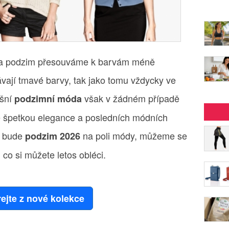
 na podzim přesouváme k barvám méně
vají tmavé barvy, tak jako tomu vždycky ve
ošní
však v žádném případě
podzimní móda
e špetkou elegance a posledních módních
ý bude
na poli módy, můžeme se
podzim 2026
 co si můžete letos obléci.
rejte z nové kolekce