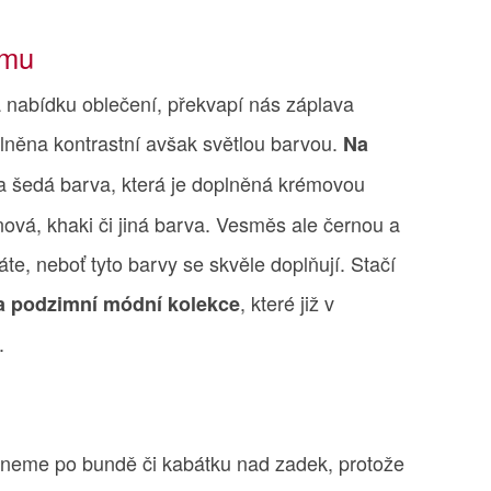
imu
 nabídku oblečení, překvapí nás záplava
plněna kontrastní avšak světlou barvou.
Na
a šedá barva, která je doplněná krémovou
nová, khaki či jiná barva. Vesměs ale černou a
e, neboť tyto barvy se skvěle doplňují. Stačí
, které již v
a podzimní módní kolekce
.
neme po bundě či kabátku nad zadek, protože