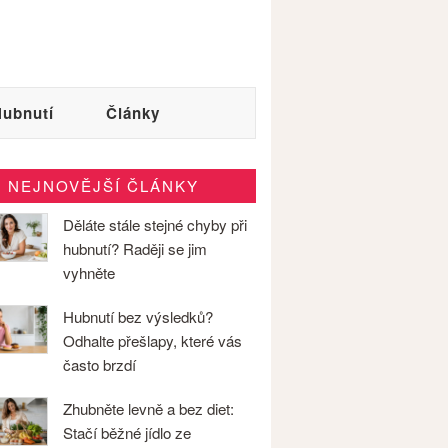
ubnutí
Články
NEJNOVĚJŠÍ ČLÁNKY
Děláte stále stejné chyby při
hubnutí? Raději se jim
vyhněte
Hubnutí bez výsledků?
Odhalte přešlapy, které vás
často brzdí
Zhubněte levně a bez diet:
Stačí běžné jídlo ze