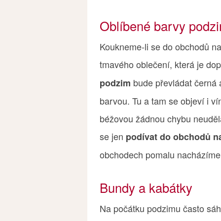
Oblíbené barvy podz
Koukneme-li se do obchodů na
tmavého oblečení, která je do
bude převládat černá 
podzim
barvou. Tu a tam se objeví i ví
béžovou žádnou chybu neudělát
se jen
podívat do obchodů n
obchodech pomalu nacházíme
Bundy a kabátky
Na počátku podzimu často sáh