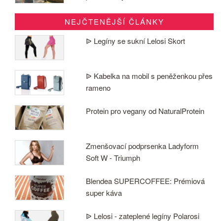
NEJČTENĚJŠÍ ČLÁNKY
ᐉ Legíny se sukní Lelosi Skort
ᐉ Kabelka na mobil s peněženkou přes
rameno
Protein pro vegany od NaturalProtein
Zmenšovací podprsenka Ladyform
Soft W - Triumph
Blendea SUPERCOFFEE: Prémiová
super káva
ᐉ Lelosi - zateplené legíny Polarosi