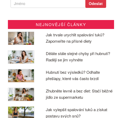
NEJNOVĚJŠÍ ČLÁNKY
Jak trvale urychlit spalování tuků?
Zapomeňte na přísné diety
Děláte stále stejné chyby při hubnutí?
Raději se jim vyhněte
Hubnutí bez výsledků? Odhalte
přešlapy, které vás často brzdí
Zhubněte levně a bez diet: Stačí běžné
jídlo ze supermarketu
Jak vylepšit spalování tuků a získat
postavu svých snů?