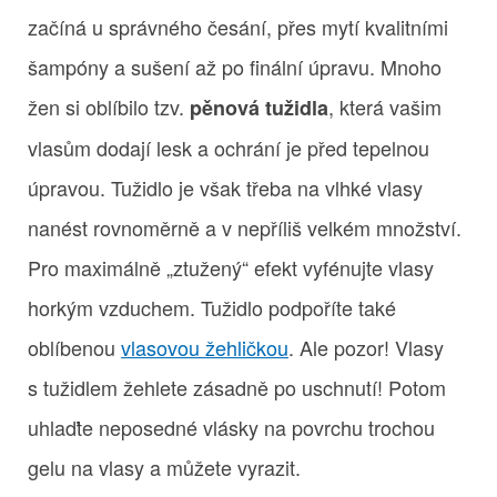
začíná u správného česání, přes mytí kvalitními
šampóny a sušení až po finální úpravu. Mnoho
žen si oblíbilo tzv.
, která vašim
pěnová tužidla
vlasům dodají lesk a ochrání je před tepelnou
úpravou. Tužidlo je však třeba na vlhké vlasy
nanést rovnoměrně a v nepříliš velkém množství.
Pro maximálně „ztužený“ efekt vyfénujte vlasy
horkým vzduchem. Tužidlo podpoříte také
oblíbenou
vlasovou žehličkou
. Ale pozor! Vlasy
s tužidlem žehlete zásadně po uschnutí! Potom
uhlaďte neposedné vlásky na povrchu trochou
gelu na vlasy a můžete vyrazit.