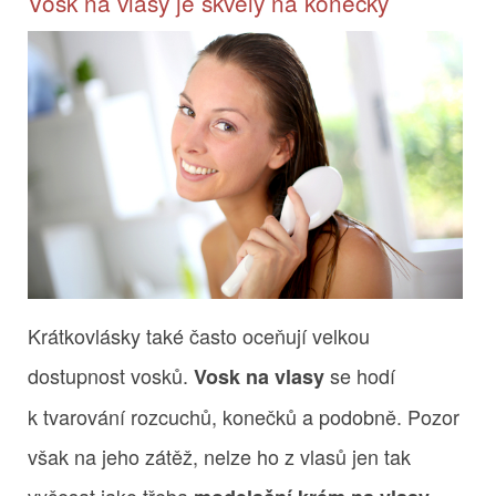
Vosk na vlasy je skvělý na konečky
Krátkovlásky také často oceňují velkou
dostupnost vosků.
se hodí
Vosk na vlasy
k tvarování rozcuchů, konečků a podobně. Pozor
však na jeho zátěž, nelze ho z vlasů jen tak
vyčesat jako třeba
.