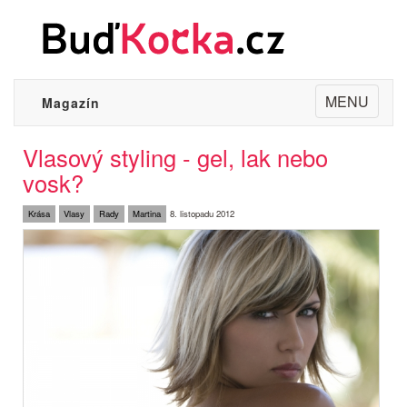
Toggle
MENU
Magazín
navigation
Vlasový styling - gel, lak nebo
vosk?
Krása
Vlasy
Rady
Martina
8. listopadu 2012