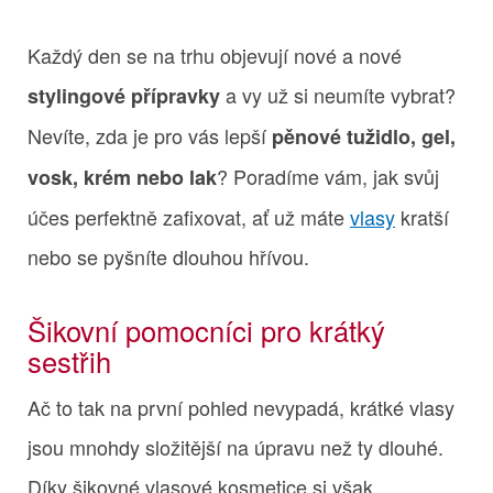
Každý den se na trhu objevují nové a nové
a vy už si neumíte vybrat?
stylingové přípravky
Nevíte, zda je pro vás lepší
pěnové tužidlo, gel,
? Poradíme vám, jak svůj
vosk, krém nebo lak
účes perfektně zafixovat, ať už máte
vlasy
kratší
nebo se pyšníte dlouhou hřívou.
Šikovní pomocníci pro krátký
sestřih
Ač to tak na první pohled nevypadá, krátké vlasy
jsou mnohdy složitější na úpravu než ty dlouhé.
Díky šikovné vlasové kosmetice si však