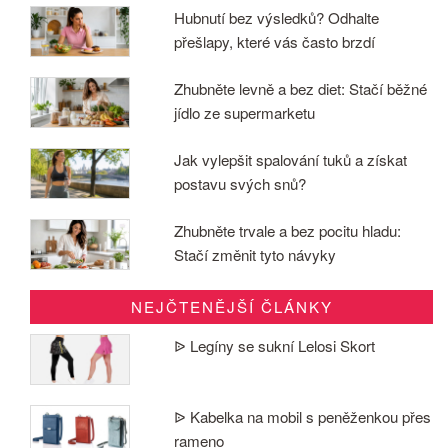
Hubnutí bez výsledků? Odhalte
přešlapy, které vás často brzdí
Zhubněte levně a bez diet: Stačí běžné
jídlo ze supermarketu
Jak vylepšit spalování tuků a získat
postavu svých snů?
Zhubněte trvale a bez pocitu hladu:
Stačí změnit tyto návyky
NEJČTENĚJŠÍ ČLÁNKY
ᐉ Legíny se sukní Lelosi Skort
ᐉ Kabelka na mobil s peněženkou přes
rameno