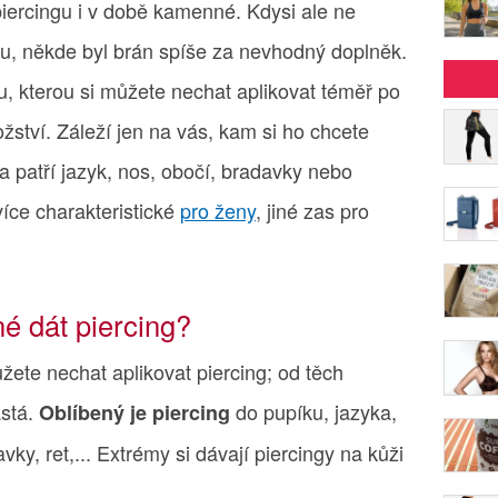
piercingu i v době kamenné. Kdysi ale ne
u, někde byl brán spíše za nevhodný doplněk.
, kterou si můžete nechat aplikovat téměř po
tví. Záleží jen na vás, kam si ho chcete
a patří jazyk, nos, obočí, bradavky nebo
 více charakteristické
pro ženy
, jiné zas pro
é dát piercing?
žete nechat aplikovat piercing; od těch
astá.
do pupíku, jazyka,
Oblíbený je piercing
vky, ret,... Extrémy si dávají piercingy na kůži