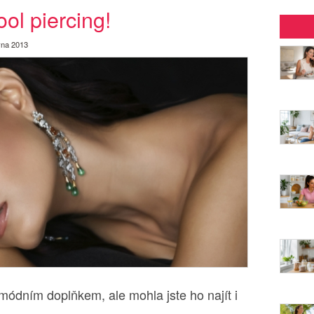
ool piercing!
vna 2013
ódním doplňkem, ale mohla jste ho najít i