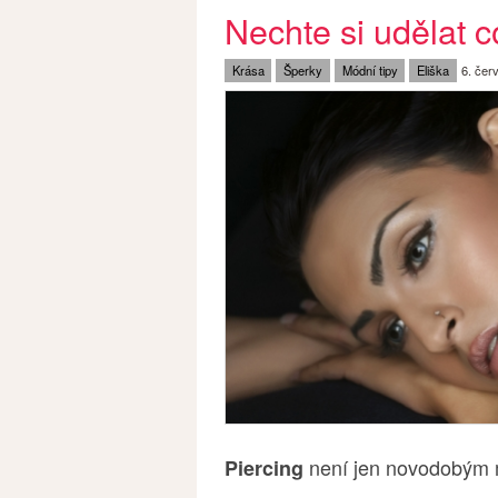
Nechte si udělat c
Krása
Šperky
Módní tipy
Eliška
6. čer
není jen novodobým m
Piercing