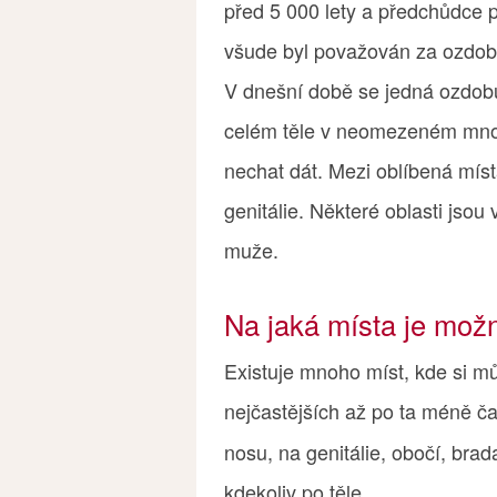
před 5 000 lety a předchůdce 
všude byl považován za ozdob
V dnešní době se jedná ozdobu
celém těle v neomezeném množs
nechat dát. Mezi oblíbená míst
genitálie. Některé oblasti jsou
muže.
Na jaká místa je možn
Existuje mnoho míst, kde si mů
nejčastějších až po ta méně č
nosu, na genitálie, obočí, brada
kdekoliv po těle.