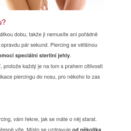
u?
átkou dobu, takže ji nemusíte ani pořádně
 opravdu pár sekund. Piercing se většinou
.
mocí speciální sterilní jehly
í, protože každý je na tom s prahem citlivosti
ikace piercingu do nosu, pro někoho to zas
cing, vám řekne, jak se máte o něj starat.
 přesně víte. Místo se uzdravuje
od několika