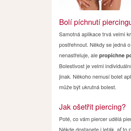
Bolí píchnutí piercing
Samotná aplikace trvá velmi kr
postřehnout. Někdy se jedná o
nenastřeluje, ale
propíchne po
Bolestivost je velmi individuáln
jinak. Někoho nemusí bolet apl
může být ukrutná bolest.
Jak ošetřit piercing?
Poté, co vám piercer udělá pier
Někde dostanete i leták, ať to