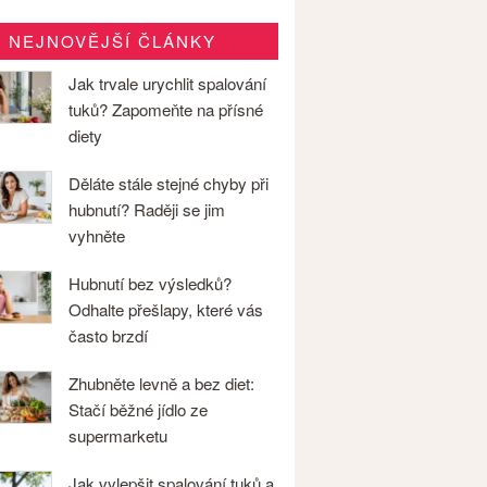
NEJNOVĚJŠÍ ČLÁNKY
Jak trvale urychlit spalování
tuků? Zapomeňte na přísné
diety
Děláte stále stejné chyby při
hubnutí? Raději se jim
vyhněte
Hubnutí bez výsledků?
Odhalte přešlapy, které vás
často brzdí
Zhubněte levně a bez diet:
Stačí běžné jídlo ze
supermarketu
Jak vylepšit spalování tuků a