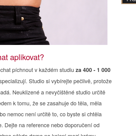
at aplikovat?
chat píchnout v každém studiu
za 400 - 1 000
pecializují. Studio si vybírejte pečlivě, protože
ypadá. Neuklizené a nevyčištěné studio určitě
dem k tomu, že se zasahuje do těla, měla
bo nemoc není určitě to, co byste si chtěla
e. Dejte na reference nebo doporučení od
íchne někdo doma na koleni mezi krámy.