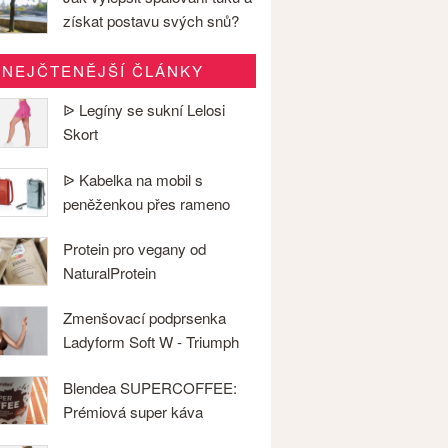
získat postavu svých snů?
NEJČTENĚJŠÍ ČLÁNKY
ᐉ Legíny se sukní Lelosi
Skort
ᐉ Kabelka na mobil s
peněženkou přes rameno
Protein pro vegany od
NaturalProtein
Zmenšovací podprsenka
Ladyform Soft W - Triumph
Blendea SUPERCOFFEE:
Prémiová super káva