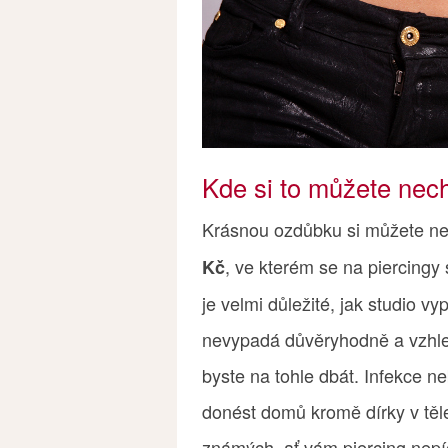
Kde si to můžete nech
Krásnou ozdůbku si můžete ne
, ve kterém se na piercingy s
Kč
je velmi důležité, jak studio v
nevypadá důvěryhodně a vzhle
byste na tohle dbát. Infekce ne
donést domů kromě dírky v těl
známých, ať vám piercing nep