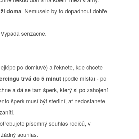
. Nemuselo by to dopadnout dobře.
ůži doma
 Vypadá senzačně.
nejlépe po domluvě) a řeknete, kde chcete
(podle místa) - po
ercingu trvá do 5 minut
chne a dá se tam šperk, který si po zahojení
nto šperk musí být sterilní, ať nedostanete
zanítí.
potřebujete písemný souhlas rodičů, v
 žádný souhlas.