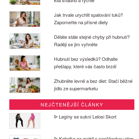
kila snadno a rychle
Jak trvale urychlit spalování tuků?
Zapomeňte na přísné diety
Děláte stále stejné chyby při hubnutí?
Raději se jim vyhněte
Hubnutí bez výsledků? Odhalte
přešlapy, které vás často brzdí
Zhubněte levně a bez diet: Stačí běžné
jídlo ze supermarketu
NEJČTENĚJŠÍ ČLÁNKY
ᐉ Legíny se sukní Lelosi Skort
ᐉ Kabelka na mobil s peněženkou přes