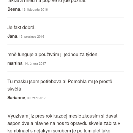
třikrát a hned na poprvé to jde poznat.
Deena
, 16. listopadu 2016
Je fakt dobrá.
Jana
, 13. prosince 2016
mně funguje a použivám ji jednou za týden.
martina
, 14. února 2017
Tu masku jsem potřebovala! Pomohla mi je prostě
skvělá
Sarianne
, 30. září 2017
Vyuzivam jiz pres rok kazdej mesic zkousim si davat
aspon dve a hlavne na nos to opravdu skvele zabira v
kombinaci s nejakym scrubem je po tom plet jako