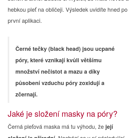
hebkou pleť na obličeji. Výsledek uvidíte hned po
první aplikaci.
Černé tečky (black head) jsou ucpané
póry, které vznikají kvůli většímu
množství nečistot a mazu a díky
působení vzduchu póry zoxidují a
zčernají.
Jaké je složení masky na póry?
Černá pleťová maska má tu výhodu, že
její
. Nachází se v ní následující
složení je přírodní