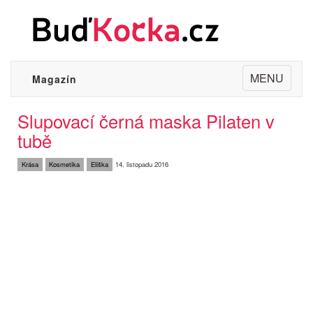
Toggle
MENU
Magazín
navigation
Slupovací černá maska Pilaten v
tubě
Krása
Kosmetika
Eliška
14. listopadu 2016