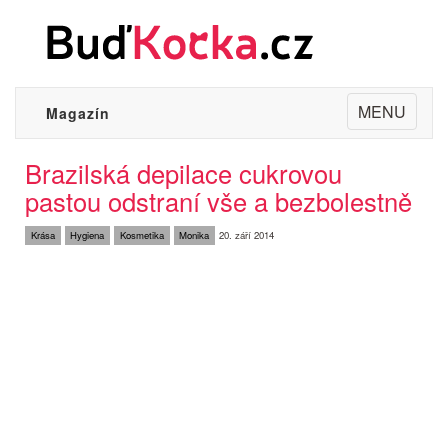
Toggle
MENU
Magazín
navigation
Brazilská depilace cukrovou
pastou odstraní vše a bezbolestně
Krása
Hygiena
Kosmetika
Monika
20. září 2014