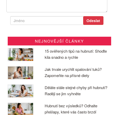
NEJNOVĚJŠÍ ČLÁNKY
15 ověřených tipů na hubnutí: Shoďte
kila snadno a rychle
Jak trvale urychlit spalování tuků?
Zapomeňte na přísné diety
Děláte stále stejné chyby při hubnutí?
Raději se jim vyhněte
Hubnutí bez výsledků? Odhalte
přešlapy, které vás často brzdí