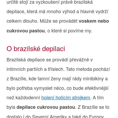
určitě stojí za vyzkoušení právě brazilská
depilace, která má mnoho výhod a hlavně vydrží
celkem dlouho. Může se provádět
voskem nebo
, o které si povíme my.
cukrovou pastou
O brazilské depilaci
Brazilská depilace se provádí převážně v
intimních partiích a tříslech. Tato metoda pochází
z Brazílie, kde tamní ženy mají rády minibikiny a
bylo potřeba vymyslet něco, co bude efektivnější
než každodenní
holení holícím strojkem
. A tím
byla
. Z Brazílie se to
depilace cukrovou pastou
dostalo i do Severní Ameriky a také do Evropy.