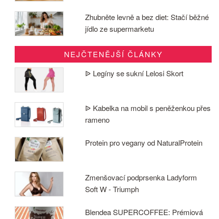
Zhubněte levně a bez diet: Stačí běžné
jídlo ze supermarketu
NEJČTENĚJŠÍ ČLÁNKY
ᐉ Legíny se sukní Lelosi Skort
ᐉ Kabelka na mobil s peněženkou přes
rameno
Protein pro vegany od NaturalProtein
Zmenšovací podprsenka Ladyform
Soft W - Triumph
Blendea SUPERCOFFEE: Prémiová