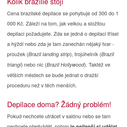
Kolik brazílie stojí
Cena brazilské depilace se pohybuje od 300 do 1
000 Kč. Záleží na tom, jak velkou a složitou
depilaci požadujete. Zda se jedná o depilaci třísel
a hýždí nebo zda je tam zanechán nějaký tvar -
proužek (
), trojúhelník (
Brazil landing strip
Brazil
) nebo nic (
). Taktéž ve
triangl
Brazil Hollywood
větších městech se bude jednat o dražší
proceduru než v těch menších.
Depilace doma? Žádný problém!
Pokud nechcete utrácet v salónu nebo se tam
nechcete předvádět, potom
je nejlepší si udělat