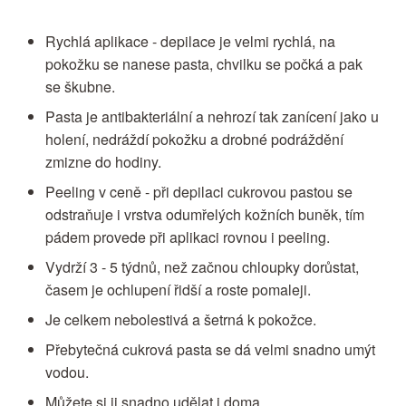
Rychlá aplikace - depilace je velmi rychlá, na
pokožku se nanese pasta, chvilku se počká a pak
se škubne.
Pasta je antibakteriální a nehrozí tak zanícení jako u
holení, nedráždí pokožku a drobné podráždění
zmizne do hodiny.
Peeling v ceně - při depilaci cukrovou pastou se
odstraňuje i vrstva odumřelých kožních buněk, tím
pádem provede při aplikaci rovnou i peeling.
Vydrží 3 - 5 týdnů, než začnou chloupky dorůstat,
časem je ochlupení řidší a roste pomaleji.
Je celkem nebolestivá a šetrná k pokožce.
Přebytečná cukrová pasta se dá velmi snadno umýt
vodou.
Můžete si ji snadno udělat i doma.