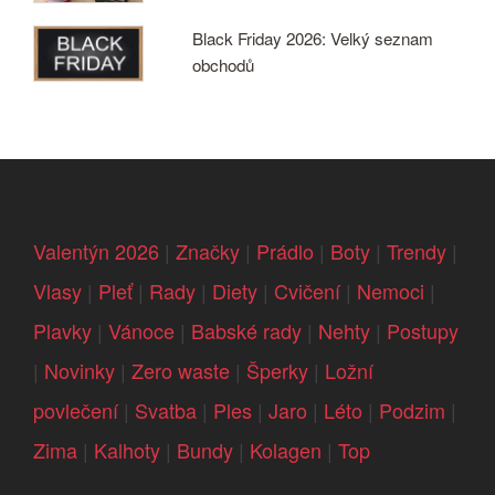
Black Friday 2026: Velký seznam
obchodů
Valentýn 2026
|
Značky
|
Prádlo
|
Boty
|
Trendy
|
Vlasy
|
Pleť
|
Rady
|
Diety
|
Cvičení
|
Nemoci
|
Plavky
|
Vánoce
|
Babské rady
|
Nehty
|
Postupy
|
Novinky
|
Zero waste
|
Šperky
|
Ložní
povlečení
|
Svatba
|
Ples
|
Jaro
|
Léto
|
Podzim
|
Zima
|
Kalhoty
|
Bundy
|
Kolagen
|
Top