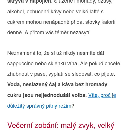
. Slazené limonády, džusy,
skrývá v nápojích
alkohol, ochucené kávy nebo velké latté s
cukrem mohou nenápadně přidat stovky kalorií
denně. A přitom vás téměř nezasytí.
Neznamená to, že si už nikdy nesmíte dát
cappuccino nebo sklenku vína. Ale pokud chcete
zhubnout v pase, vyplatí se sledovat, co pijete.
Voda, neslazený čaj a káva bez hromady
Víte, proč je
cukru jsou nejjednodušší volba.
důležitý správný pitný režim
?
Večerní zobání: malý zvyk, velký