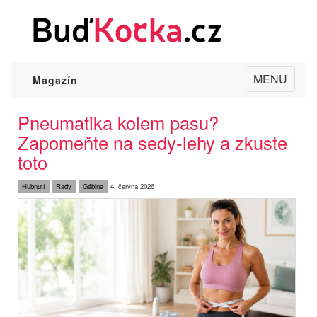
Toggle
MENU
Magazín
navigation
Pneumatika kolem pasu?
Zapomeňte na sedy-lehy a zkuste
toto
Hubnutí
Rady
Gábina
4. června 2026