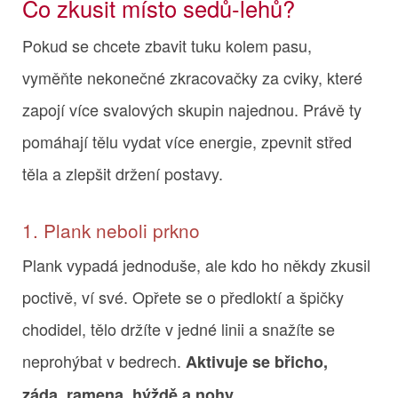
Co zkusit místo sedů-lehů?
Pokud se chcete zbavit tuku kolem pasu,
vyměňte nekonečné zkracovačky za cviky, které
zapojí více svalových skupin najednou. Právě ty
pomáhají tělu vydat více energie, zpevnit střed
těla a zlepšit držení postavy.
1. Plank neboli prkno
Plank vypadá jednoduše, ale kdo ho někdy zkusil
poctivě, ví své. Opřete se o předloktí a špičky
chodidel, tělo držíte v jedné linii a snažíte se
neprohýbat v bedrech.
Aktivuje se břicho,
.
záda, ramena, hýždě a nohy