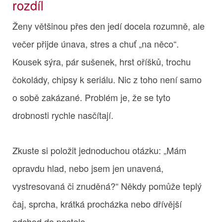
rozdíl
Ženy většinou přes den jedí docela rozumně, ale
večer přijde únava, stres a chuť „na něco“.
Kousek sýra, pár sušenek, hrst oříšků, trochu
čokolády, chipsy k seriálu. Nic z toho není samo
o sobě zakázané. Problém je, že se tyto
drobnosti rychle nasčítají.
Zkuste si položit jednoduchou otázku: „Mám
opravdu hlad, nebo jsem jen unavená,
vystresovaná či znuděná?“ Někdy pomůže teplý
čaj, sprcha, krátká procházka nebo dřívější
odchod do postele.