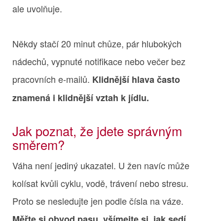
ale uvolňuje.
Někdy stačí 20 minut chůze, pár hlubokých
nádechů, vypnuté notifikace nebo večer bez
pracovních e-mailů.
Klidnější hlava často
znamená i klidnější vztah k jídlu.
Jak poznat, že jdete správným
směrem?
Váha není jediný ukazatel. U žen navíc může
kolísat kvůli cyklu, vodě, trávení nebo stresu.
Proto se nesledujte jen podle čísla na váze.
Měřte si obvod pasu, všímejte si, jak sedí