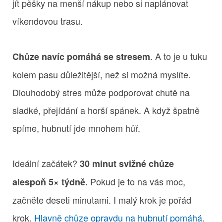
jít pěšky na menší nákup nebo si naplánovat
víkendovou trasu.
. A to je u tuku
Chůze navíc pomáhá se stresem
kolem pasu důležitější, než si možná myslíte.
Dlouhodobý stres může podporovat chutě na
sladké, přejídání a horší spánek. A když špatně
spíme, hubnutí jde mnohem hůř.
Ideální začátek?
30 minut svižné chůze
Pokud je to na vás moc,
alespoň 5× týdně.
začněte deseti minutami. I malý krok je pořád
krok.
Hlavně chůze opravdu na hubnutí pomáhá
.