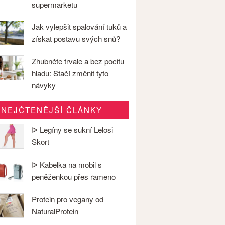
supermarketu
Jak vylepšit spalování tuků a
získat postavu svých snů?
Zhubněte trvale a bez pocitu
hladu: Stačí změnit tyto
návyky
NEJČTENĚJŠÍ ČLÁNKY
ᐉ Legíny se sukní Lelosi
Skort
ᐉ Kabelka na mobil s
peněženkou přes rameno
Protein pro vegany od
NaturalProtein