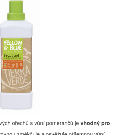
vých ořechů s vůní pomerančů je
vhodný pro
 rovnou změkčuje a osvěžuje příjemnou vůní.