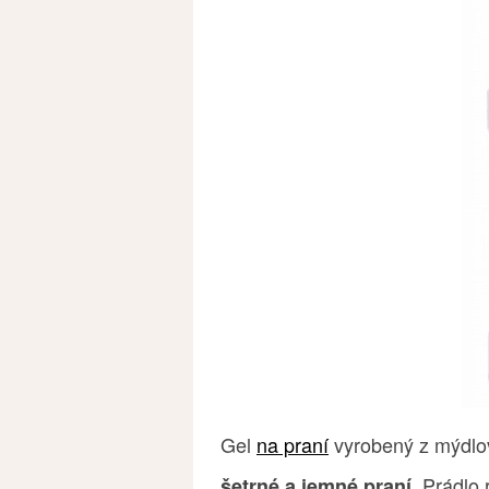
Gel
na praní
vyrobený z mýdlo
. Prádlo
šetrné a jemné praní