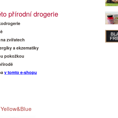
o přírodní drogerie
kodrogerie
dě
na zvířatech
ergiky a ekzematiky
ivou pokožkou
přírodě
eba
v tomto e-shopu
 Yellow&Blue