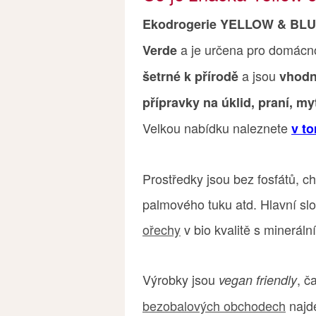
Ekodrogerie YELLOW & BLUE
a je určena pro domácno
Verde
a jsou
šetrné k přírodě
vhodn
přípravky na úklid, praní, m
Velkou nabídku naleznete
v t
Prostředky jsou bez fosfátů, ch
palmového tuku atd. Hlavní slo
ořechy
v bio kvalitě s minerální
Výrobky jsou
, č
vegan friendly
bezobalových obchodech
najde