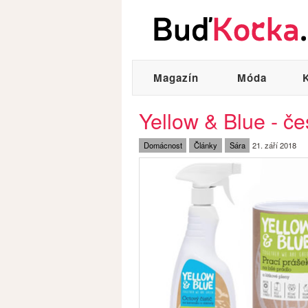
Magazín
Móda
Yellow & Blue - če
Domácnost
Články
Sára
21. září 2018