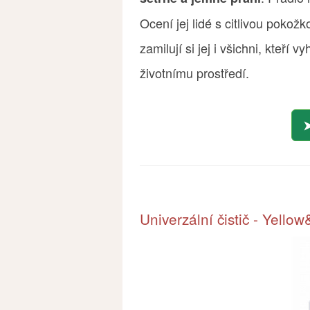
Ocení jej lidé s citlivou pokožk
zamilují si jej i všichni, kteří v
životnímu prostředí.
Univerzální čistič - Yello