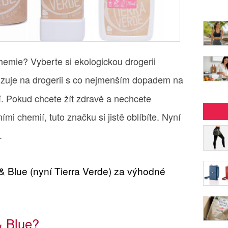
hemie? Vyberte si ekologickou drogerii
alizuje na drogerii s co nejmenším dopadem na
ví. Pokud chcete žít zdravě a nechcete
ími chemií, tuto značku si jistě oblíbíte. Nyní
.
w & Blue (nyní Tierra Verde) za výhodné
& Blue?