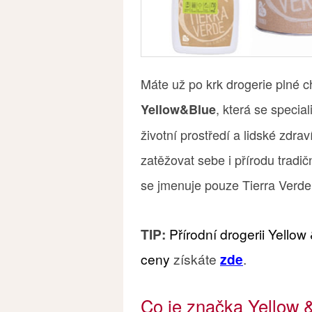
Máte už po krk drogerie plné c
, která se speci
Yellow&Blue
životní prostředí a lidské zdra
zatěžovat sebe i přírodu tradičn
se jmenuje pouze Tierra Verde
TIP:
Přírodní drogerii Yello
ceny
získáte
zde
.
Co je značka Yellow 