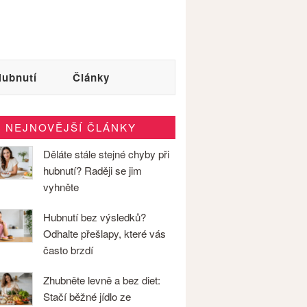
ubnutí
Články
NEJNOVĚJŠÍ ČLÁNKY
Děláte stále stejné chyby při
hubnutí? Raději se jim
vyhněte
Hubnutí bez výsledků?
Odhalte přešlapy, které vás
často brzdí
Zhubněte levně a bez diet:
Stačí běžné jídlo ze