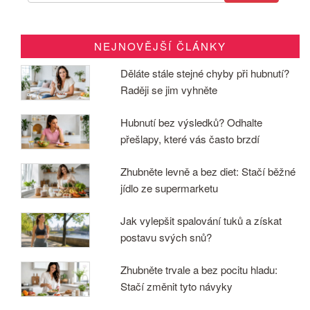
NEJNOVĚJŠÍ ČLÁNKY
Děláte stále stejné chyby při hubnutí?
Raději se jim vyhněte
Hubnutí bez výsledků? Odhalte
přešlapy, které vás často brzdí
Zhubněte levně a bez diet: Stačí běžné
jídlo ze supermarketu
Jak vylepšit spalování tuků a získat
postavu svých snů?
Zhubněte trvale a bez pocitu hladu:
Stačí změnit tyto návyky