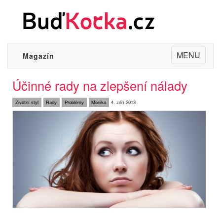
Toggle
MENU
Magazín
navigation
Účinné rady na zlepšení nálady
Životní styl
Rady
Problémy
Monika
4. září 2013