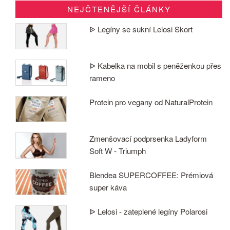
NEJČTENĚJŠÍ ČLÁNKY
ᐉ Legíny se sukní Lelosi Skort
ᐉ Kabelka na mobil s peněženkou přes
rameno
Protein pro vegany od NaturalProtein
Zmenšovací podprsenka Ladyform
Soft W - Triumph
Blendea SUPERCOFFEE: Prémiová
super káva
ᐉ Lelosi - zateplené legíny Polarosi