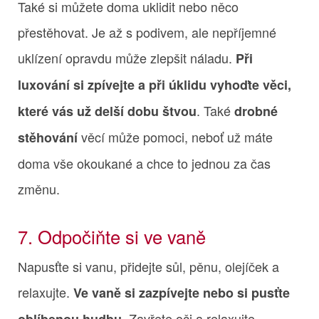
Také si můžete doma uklidit nebo něco
přestěhovat. Je až s podivem, ale nepříjemné
uklízení opravdu může zlepšit náladu.
Při
luxování si zpívejte a při úklidu vyhoďte věci,
. Také
které vás už delší dobu štvou
drobné
věcí může pomoci, neboť už máte
stěhování
doma vše okoukané a chce to jednou za čas
změnu.
7. Odpočiňte si ve vaně
Napusťte si vanu, přidejte sůl, pěnu, olejíček a
relaxujte.
Ve vaně si zazpívejte nebo si pusťte
. Zavřete oči a relaxujte.
oblíbenou hudbu