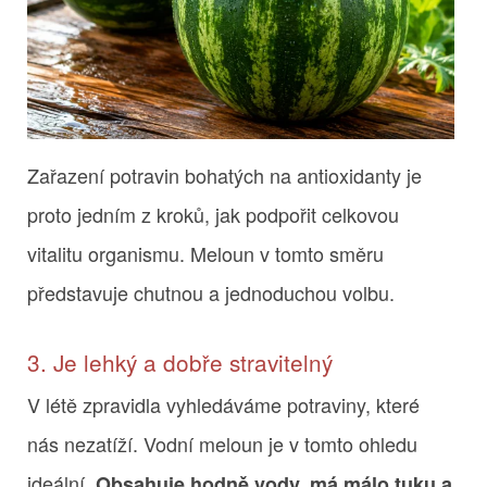
Zařazení potravin bohatých na antioxidanty je
proto jedním z kroků, jak podpořit celkovou
vitalitu organismu. Meloun v tomto směru
představuje chutnou a jednoduchou volbu.
3. Je lehký a dobře stravitelný
V létě zpravidla vyhledáváme potraviny, které
nás nezatíží. Vodní meloun je v tomto ohledu
ideální.
Obsahuje hodně vody, má málo tuku a