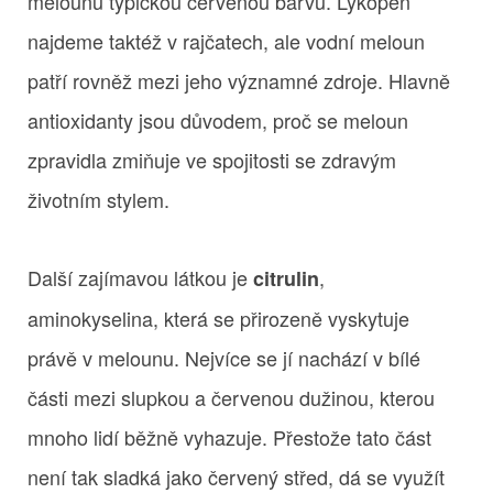
melounu typickou červenou barvu. Lykopen
najdeme taktéž v rajčatech, ale vodní meloun
patří rovněž mezi jeho významné zdroje. Hlavně
antioxidanty jsou důvodem, proč se meloun
zpravidla zmiňuje ve spojitosti se zdravým
životním stylem.
Další zajímavou látkou je
,
citrulin
aminokyselina, která se přirozeně vyskytuje
právě v melounu. Nejvíce se jí nachází v bílé
části mezi slupkou a červenou dužinou, kterou
mnoho lidí běžně vyhazuje. Přestože tato část
není tak sladká jako červený střed, dá se využít