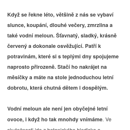
Když se řekne léto, většině z nás se vybaví
slunce, koupání, dlouhé večery, zmrzlina a
také vodní meloun. Šťavnatý, sladký, krásně
červený a dokonale osvěžující. Patří k
potravinám, které si s teplými dny spojujeme
naprosto přirozeně. Stačí ho nakrájet na
měsíčky a máte na stole jednoduchou letní
dobrotu, která chutná dětem i dospělým.
Vodní meloun ale není jen obyčejné letní
. Ve
ovoce, i když ho tak mnohdy vnímáme
skutečnosti jde z botanického hlediska o