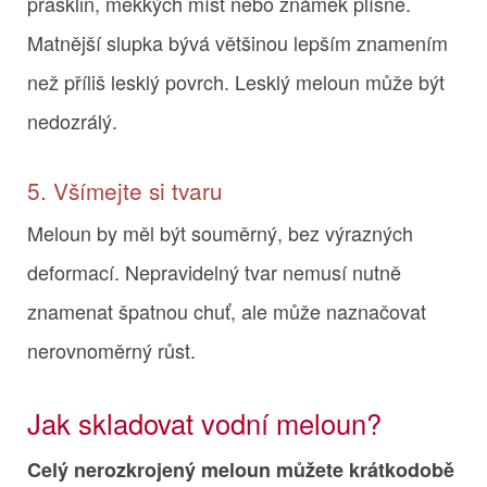
prasklin, měkkých míst nebo známek plísně.
Matnější slupka bývá většinou lepším znamením
než příliš lesklý povrch. Lesklý meloun může být
nedozrálý.
5. Všímejte si tvaru
Meloun by měl být souměrný, bez výrazných
deformací. Nepravidelný tvar nemusí nutně
znamenat špatnou chuť, ale může naznačovat
nerovnoměrný růst.
Jak skladovat vodní meloun?
Celý nerozkrojený meloun můžete krátkodobě