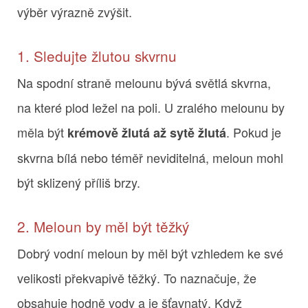
výběr výrazně zvýšit.
1. Sledujte žlutou skvrnu
Na spodní straně melounu bývá světlá skvrna,
na které plod ležel na poli. U zralého melounu by
měla být
. Pokud je
krémově žlutá až sytě žlutá
skvrna bílá nebo téměř neviditelná, meloun mohl
být sklizený příliš brzy.
2. Meloun by měl být těžký
Dobrý vodní meloun by měl být vzhledem ke své
velikosti překvapivě těžký. To naznačuje, že
obsahuje hodně vody a je šťavnatý. Když