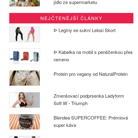
jídlo ze supermarketu
NEJČTENĚJŠÍ ČLÁNKY
ᐉ Legíny se sukní Lelosi Skort
ᐉ Kabelka na mobil s peněženkou přes
rameno
Protein pro vegany od NaturalProtein
Zmenšovací podprsenka Ladyform
Soft W - Triumph
Blendea SUPERCOFFEE: Prémiová
super káva