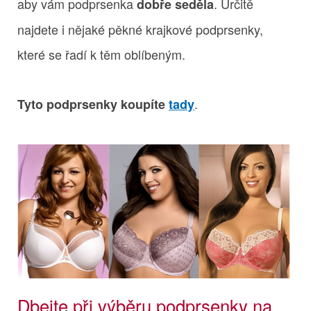
aby vám podprsenka
. Určitě
dobře seděla
najdete i nějaké pěkné krajkové podprsenky,
které se řadí k těm oblíbeným.
.
Tyto podprsenky koupíte
tady
Dbejte při výběru podprsenky na