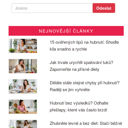
NEJNOVĚJŠÍ ČLÁNKY
15 ověřených tipů na hubnutí: Shoďte
kila snadno a rychle
Jak trvale urychlit spalování tuků?
Zapomeňte na přísné diety
Děláte stále stejné chyby při hubnutí?
Raději se jim vyhněte
Hubnutí bez výsledků? Odhalte
přešlapy, které vás často brzdí
Zhubněte levně a bez diet: Stačí běžné