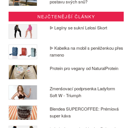
postavu svých snů?
NEJČTENĚJŠÍ ČLÁNKY
ᐉ Legíny se sukní Lelosi Skort
ᐉ Kabelka na mobil s peněženkou přes
rameno
Protein pro vegany od NaturalProtein
Zmenšovací podprsenka Ladyform
Soft W - Triumph
Blendea SUPERCOFFEE: Prémiová
super káva