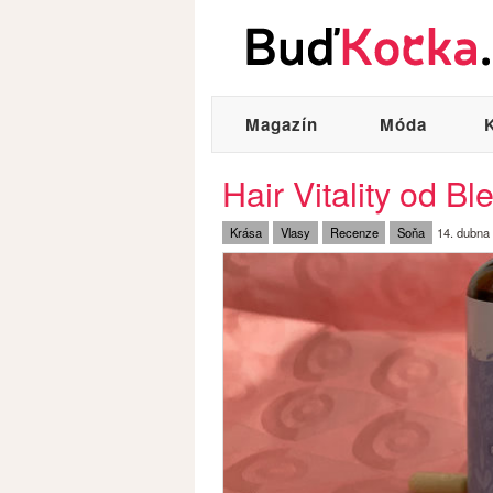
Magazín
Móda
Hair Vitality od B
Krása
Vlasy
Recenze
Soňa
14. dubna