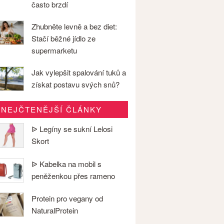
často brzdí
Zhubněte levně a bez diet:
Stačí běžné jídlo ze
supermarketu
Jak vylepšit spalování tuků a
získat postavu svých snů?
NEJČTENĚJŠÍ ČLÁNKY
ᐉ Legíny se sukní Lelosi
Skort
ᐉ Kabelka na mobil s
peněženkou přes rameno
Protein pro vegany od
NaturalProtein