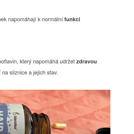
inek napomáhají k normální
funkci
iboflavin, který napomáhá udržet
zdravou
na sliznice a jejich stav.