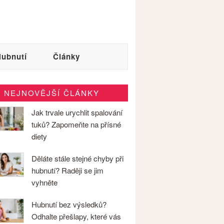
ubnutí
Články
NEJNOVĚJŠÍ ČLÁNKY
Jak trvale urychlit spalování
tuků? Zapomeňte na přísné
diety
Děláte stále stejné chyby při
hubnutí? Raději se jim
vyhněte
Hubnutí bez výsledků?
Odhalte přešlapy, které vás