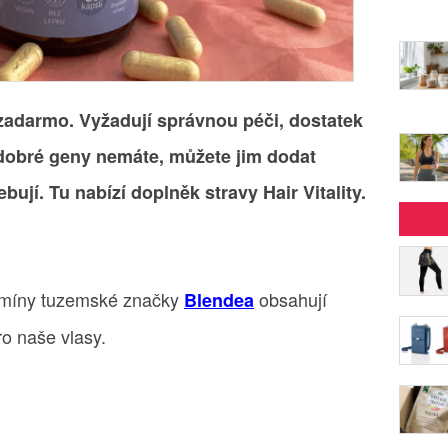
 zadarmo. Vyžadují správnou péči, dostatek
dobré geny nemáte, můžete jim dodat
bují. Tu nabízí doplněk stravy Hair Vitality.
itamíny tuzemské značky
obsahují
Blendea
ro naše vlasy.