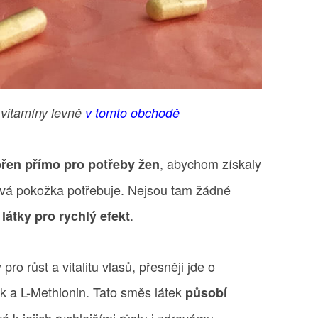
 vitamíny levně
v tomto obchodě
, abychom získaly
ořen přímo pro potřeby žen
sová pokožka potřebuje. Nejsou tam žádné
.
látky pro rychlý efekt
ro růst a vitalitu vlasů, přesněji jde o
ek a L-Methionin. Tato směs látek
působí
ívá k jejich rychlejšími růstu i zdravému