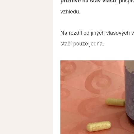
příznivě na stav vlasů
vzhledu.
Na rozdíl od jiných vlasových 
stačí pouze jedna.