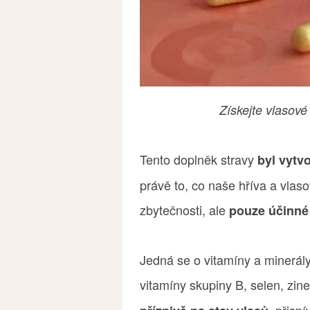
Získejte vlasové
Tento doplněk stravy
byl vytv
právě to, co naše hříva a vla
zbytečnosti, ale
pouze účinné 
Jedná se o vitamíny a minerály p
vitamíny skupiny B, selen, zin
, přisp