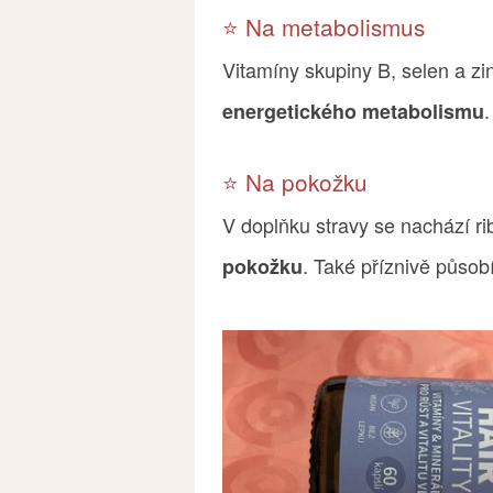
⭐️ Na metabolismus
Vitamíny skupiny B, selen a z
.
energetického metabolismu
⭐️ Na pokožku
V doplňku stravy se nachází r
. Také příznivě působí 
pokožku