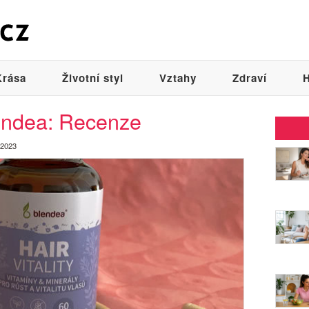
Krása
Životní styl
Vztahy
Zdraví
H
lendea: Recenze
 2023