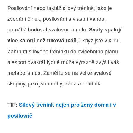
Posilování nebo taktéž silový trénink, jako je
zvedání činek, posilování s vlastní vahou,
pomáhá budovat svalovou hmotu.
Svaly spalují
, i když jste v klidu.
více kalorií než tuková tkáň
Zahrnutí silového tréninku do cvičebního plánu
alespoň dvakrát týdně může výrazně zvýšit váš
metabolismus. Zaměřte se na velké svalové
skupiny, jako jsou nohy, záda a hrudník.
TIP:
Silový trénink nejen pro ženy doma i v
posilovně