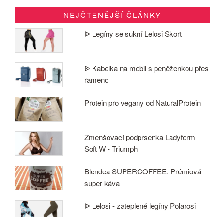
NEJČTENĚJŠÍ ČLÁNKY
ᐉ Legíny se sukní Lelosi Skort
ᐉ Kabelka na mobil s peněženkou přes
rameno
Protein pro vegany od NaturalProtein
Zmenšovací podprsenka Ladyform
Soft W - Triumph
Blendea SUPERCOFFEE: Prémiová
super káva
ᐉ Lelosi - zateplené legíny Polarosi