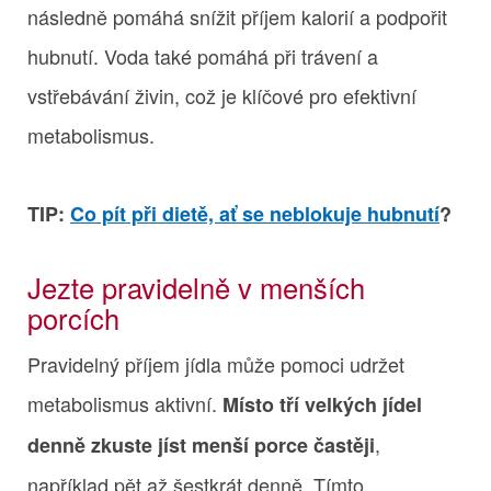
následně pomáhá snížit příjem kalorií a podpořit
hubnutí. Voda také pomáhá při trávení a
vstřebávání živin, což je klíčové pro efektivní
metabolismus.
TIP:
Co pít při dietě, ať se neblokuje hubnutí
?
Jezte pravidelně v menších
porcích
Pravidelný příjem jídla může pomoci udržet
metabolismus aktivní.
Místo tří velkých jídel
,
denně zkuste jíst menší porce častěji
například pět až šestkrát denně. Tímto