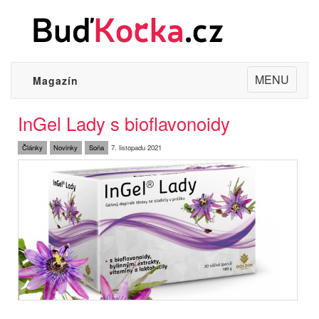
Toggle
MENU
Magazín
navigation
InGel Lady s bioflavonoidy
Články
Novinky
Soňa
7. listopadu 2021