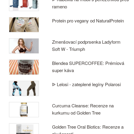
rameno
Protein pro vegany od NaturalProtein
Zmenšovací podprsenka Ladyform
Soft W - Triumph
Blendea SUPERCOFFEE: Prémiová
super káva
ᐉ Lelosi - zateplené legíny Polarosi
Curcuma Cleanse: Recenze na
kurkumu od Golden Tree
Golden Tree Oral Biotics: Recenze a
zkušenosti