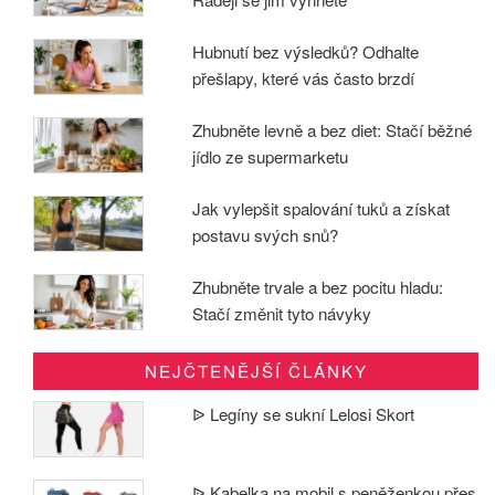
Hubnutí bez výsledků? Odhalte
přešlapy, které vás často brzdí
Zhubněte levně a bez diet: Stačí běžné
jídlo ze supermarketu
Jak vylepšit spalování tuků a získat
postavu svých snů?
Zhubněte trvale a bez pocitu hladu:
Stačí změnit tyto návyky
NEJČTENĚJŠÍ ČLÁNKY
ᐉ Legíny se sukní Lelosi Skort
ᐉ Kabelka na mobil s peněženkou přes