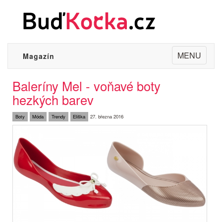
Toggle
MENU
Magazín
navigation
Baleríny Mel - voňavé boty
hezkých barev
Boty
Móda
Trendy
Eliška
27. března 2016