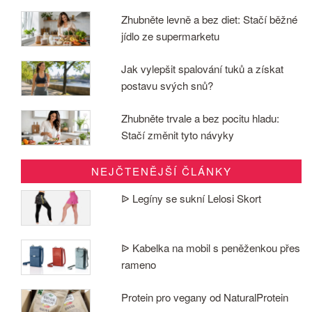
Zhubněte levně a bez diet: Stačí běžné
jídlo ze supermarketu
Jak vylepšit spalování tuků a získat
postavu svých snů?
Zhubněte trvale a bez pocitu hladu:
Stačí změnit tyto návyky
NEJČTENĚJŠÍ ČLÁNKY
ᐉ Legíny se sukní Lelosi Skort
ᐉ Kabelka na mobil s peněženkou přes
rameno
Protein pro vegany od NaturalProtein