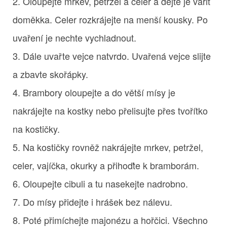
2. Oloupejte mrkev, petržel a celer a dejte je vařit
doměkka. Celer rozkrájejte na menší kousky. Po
uvaření je nechte vychladnout.
3. Dále uvařte vejce natvrdo. Uvařená vejce slijte
a zbavte skořápky.
4. Brambory oloupejte a do větší mísy je
nakrájejte na kostky nebo přelisujte přes tvořítko
na kostičky.
5. Na kostičky rovněž nakrájejte mrkev, petržel,
celer, vajíčka, okurky a přihoďte k bramborám.
6. Oloupejte cibuli a tu nasekejte nadrobno.
7. Do mísy přidejte i hrášek bez nálevu.
8. Poté přimíchejte majonézu a hořčici. Všechno