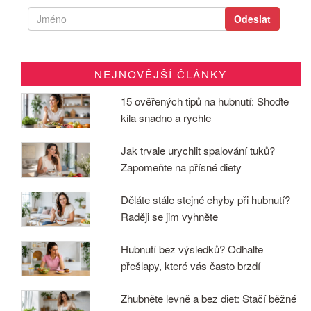
NEJNOVĚJŠÍ ČLÁNKY
15 ověřených tipů na hubnutí: Shoďte
kila snadno a rychle
Jak trvale urychlit spalování tuků?
Zapomeňte na přísné diety
Děláte stále stejné chyby při hubnutí?
Raději se jim vyhněte
Hubnutí bez výsledků? Odhalte
přešlapy, které vás často brzdí
Zhubněte levně a bez diet: Stačí běžné