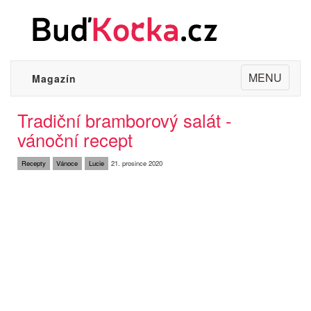
Toggle
MENU
Magazín
navigation
Tradiční bramborový salát -
vánoční recept
Recepty
Vánoce
Lucie
21. prosince 2020