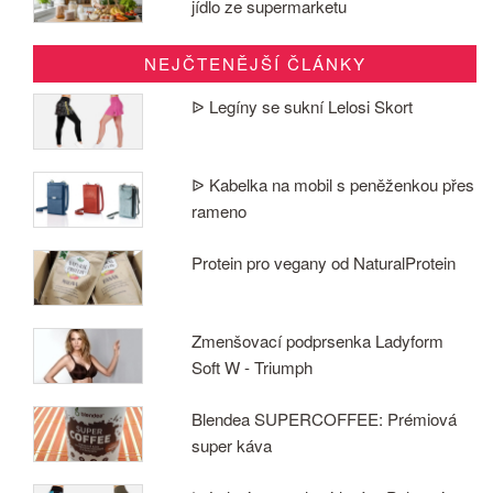
jídlo ze supermarketu
NEJČTENĚJŠÍ ČLÁNKY
ᐉ Legíny se sukní Lelosi Skort
ᐉ Kabelka na mobil s peněženkou přes
rameno
Protein pro vegany od NaturalProtein
Zmenšovací podprsenka Ladyform
Soft W - Triumph
Blendea SUPERCOFFEE: Prémiová
super káva