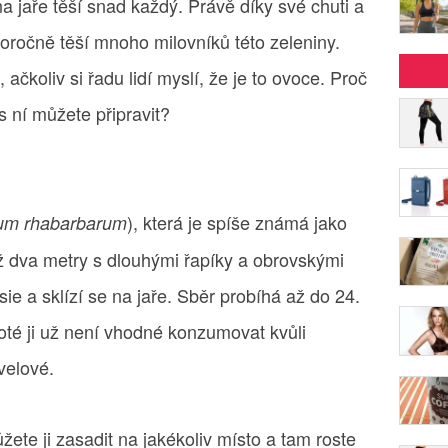
a jaře těší snad každý. Právě díky své chuti a
oročně těší mnoho milovníků této zeleniny.
ačkoliv si řadu lidí myslí, že je to ovoce. Proč
 s ní můžete připravit?
), která je spíše známá jako
um rhabarbarum
až dva metry s dlouhými řapíky a obrovskými
Asie a sklízí se na jaře. Sběr probíhá až do 24.
oté ji už není vhodné konzumovat kvůli
velové.
ete ji zasadit na jakékoliv místo a tam roste