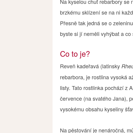
Na kyselou chuť rebarbory se n
brzkému sklízení se na ni každ
Přesně tak jedná se o zeleninu, 
byste si jí neměli vyhýbat a co
Co to je?
Reveň kadeřavá (latinsky
Rhe
rebarbora, je rostlina vysoká 
listy. Tato rostlinka pochází z 
července (na svatého Jana), p
vysokému obsahu kyseliny šťa
Na pěstování je nenáročná, můž