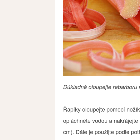
Důkladně oloupejte rebarboru
Řapíky oloupejte pomocí nožík
opláchněte vodou a nakrájejte (
cm). Dále je použijte podle po