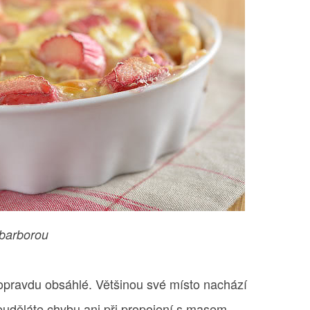
ebarborou
 opravdu obsáhlé. Většinou své místo nachází
euděláte chybu ani při propojení s masem