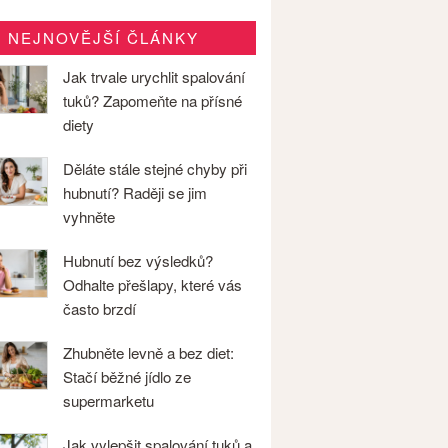
NEJNOVĚJŠÍ ČLÁNKY
Jak trvale urychlit spalování
tuků? Zapomeňte na přísné
diety
Děláte stále stejné chyby při
hubnutí? Raději se jim
vyhněte
Hubnutí bez výsledků?
Odhalte přešlapy, které vás
často brzdí
Zhubněte levně a bez diet:
Stačí běžné jídlo ze
supermarketu
Jak vylepšit spalování tuků a