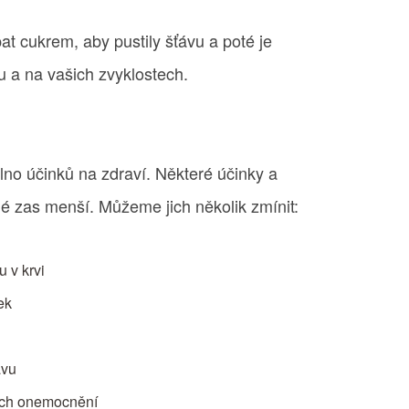
t cukrem, aby pustily šťávu a poté je
u a na vašich zvyklostech.
no účinků na zdraví. Některé účinky a
iné zas menší. Můžeme jich několik zmínit:
u v krvi
ek
avu
ých onemocnění