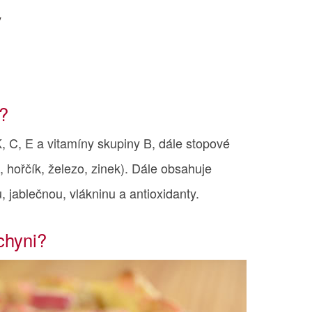
y
?
, C, E a vitamíny skupiny B, dále stopové
, hořčík, železo, zinek). Dále obsahuje
, jablečnou, vlákninu a antioxidanty.
chyni?