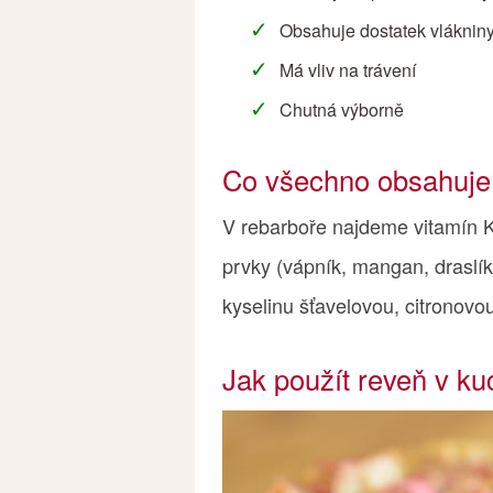
Obsahuje dostatek vláknin
Má vliv na trávení
Chutná výborně
Co všechno obsahuje
V rebarboře najdeme vitamín K
prvky (vápník, mangan, draslík
kyselinu šťavelovou, citronovou
Jak použít reveň v ku