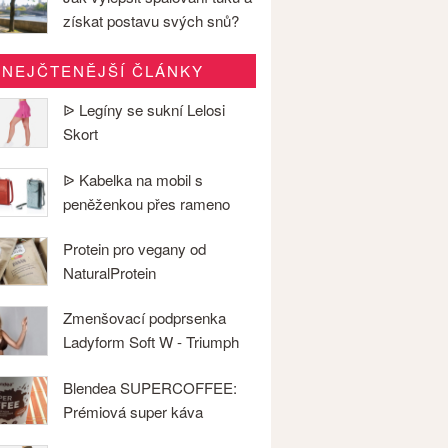
získat postavu svých snů?
NEJČTENĚJŠÍ ČLÁNKY
ᐉ Legíny se sukní Lelosi
Skort
ᐉ Kabelka na mobil s
peněženkou přes rameno
Protein pro vegany od
NaturalProtein
Zmenšovací podprsenka
Ladyform Soft W - Triumph
Blendea SUPERCOFFEE:
Prémiová super káva