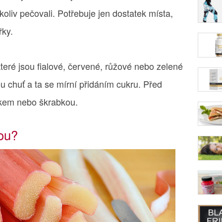
kkoliv pečovali. Potřebuje jen dostatek místa,
řky.
které jsou fialové, červené, růžové nebo zelené
ou chuť a ta se mírní přidáním cukru. Před
íkem nebo škrabkou.
pou?