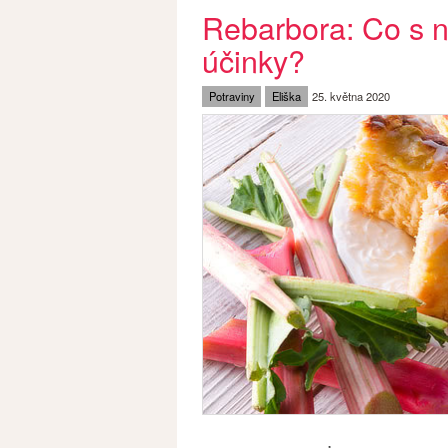
Rebarbora: Co s ní
účinky?
Potraviny
Eliška
25. května 2020