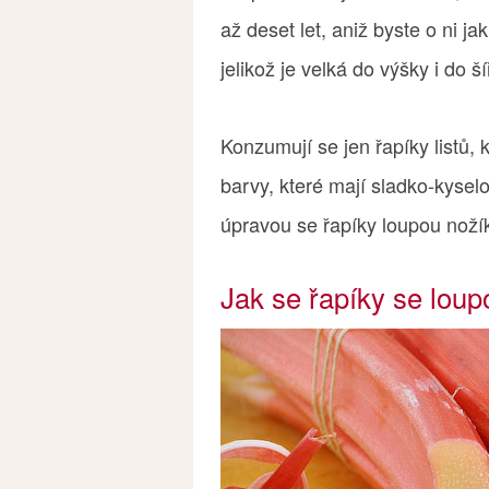
až deset let, aniž byste o ni ja
jelikož je velká do výšky i do ší
Konzumují se jen řapíky listů, 
barvy, které mají sladko-kysel
úpravou se řapíky loupou nož
Jak se řapíky se lou