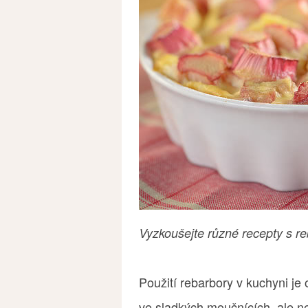
Vyzkoušejte různé recepty s r
Použití rebarbory v kuchyni je
ve sladkých moučnících, ale n