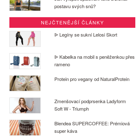
postavu svých snů?
NEJČTENĚJŠÍ ČLÁNKY
ᐉ Legíny se sukní Lelosi Skort
ᐉ Kabelka na mobil s peněženkou přes
rameno
Protein pro vegany od NaturalProtein
Zmenšovací podprsenka Ladyform
Soft W - Triumph
Blendea SUPERCOFFEE: Prémiová
super káva