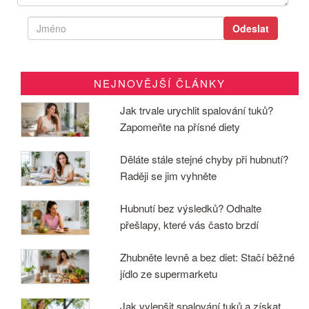
NEJNOVĚJŠÍ ČLÁNKY
Jak trvale urychlit spalování tuků?
Zapomeňte na přísné diety
Děláte stále stejné chyby při hubnutí?
Raději se jim vyhněte
Hubnutí bez výsledků? Odhalte
přešlapy, které vás často brzdí
Zhubněte levně a bez diet: Stačí běžné
jídlo ze supermarketu
Jak vylepšit spalování tuků a získat