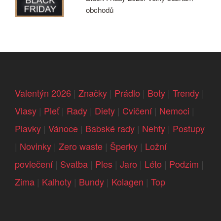
obchodů
Valentýn 2026
|
Značky
|
Prádlo
|
Boty
|
Trendy
|
Vlasy
|
Pleť
|
Rady
|
Diety
|
Cvičení
|
Nemoci
|
Plavky
|
Vánoce
|
Babské rady
|
Nehty
|
Postupy
|
Novinky
|
Zero waste
|
Šperky
|
Ložní
povlečení
|
Svatba
|
Ples
|
Jaro
|
Léto
|
Podzim
|
Zima
|
Kalhoty
|
Bundy
|
Kolagen
|
Top