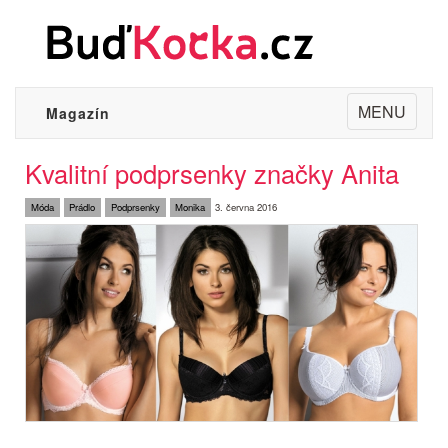
Toggle
MENU
Magazín
navigation
Kvalitní podprsenky značky Anita
Móda
Prádlo
Podprsenky
Monika
3. června 2016