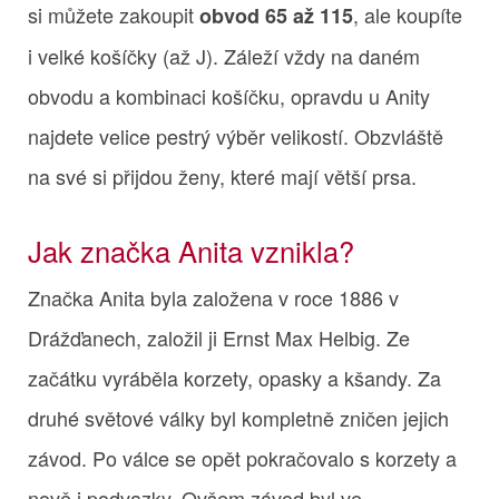
si můžete zakoupit
, ale koupíte
obvod 65 až 115
i velké košíčky (až J). Záleží vždy na daném
obvodu a kombinaci košíčku, opravdu u Anity
najdete velice pestrý výběr velikostí. Obzvláště
na své si přijdou ženy, které mají větší prsa.
Jak značka Anita vznikla?
Značka Anita byla založena v roce 1886 v
Drážďanech, založil ji Ernst Max Helbig. Ze
začátku vyráběla korzety, opasky a kšandy. Za
druhé světové války byl kompletně zničen jejich
závod. Po válce se opět pokračovalo s korzety a
nově i podvazky. Ovšem závod byl ve