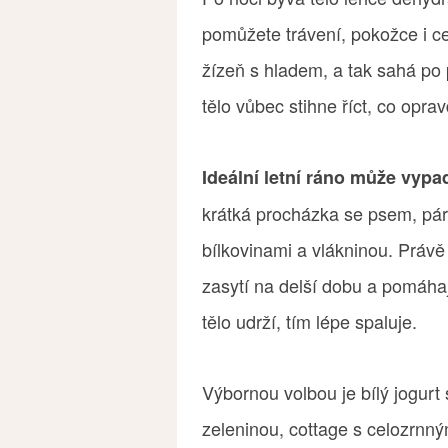
pomůžete trávení, pokožce i c
žízeň s hladem, a tak sahá po 
tělo vůbec stihne říct, co opra
Ideální letní ráno může vyp
krátká procházka se psem, pár
bílkovinami a vlákninou. Právě 
zasytí na delší dobu a pomáhaj
tělo udrží, tím lépe spaluje.
Výbornou volbou je bílý jogurt
zeleninou, cottage s celozrn