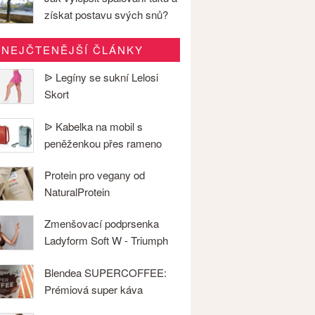
získat postavu svých snů?
NEJČTENĚJŠÍ ČLÁNKY
ᐉ Legíny se sukní Lelosi
Skort
ᐉ Kabelka na mobil s
peněženkou přes rameno
Protein pro vegany od
NaturalProtein
Zmenšovací podprsenka
Ladyform Soft W - Triumph
Blendea SUPERCOFFEE:
Prémiová super káva