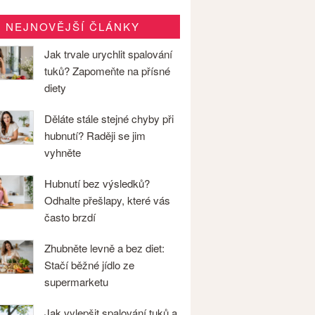
NEJNOVĚJŠÍ ČLÁNKY
Jak trvale urychlit spalování
tuků? Zapomeňte na přísné
diety
Děláte stále stejné chyby při
hubnutí? Raději se jim
vyhněte
Hubnutí bez výsledků?
Odhalte přešlapy, které vás
často brzdí
Zhubněte levně a bez diet:
Stačí běžné jídlo ze
supermarketu
Jak vylepšit spalování tuků a