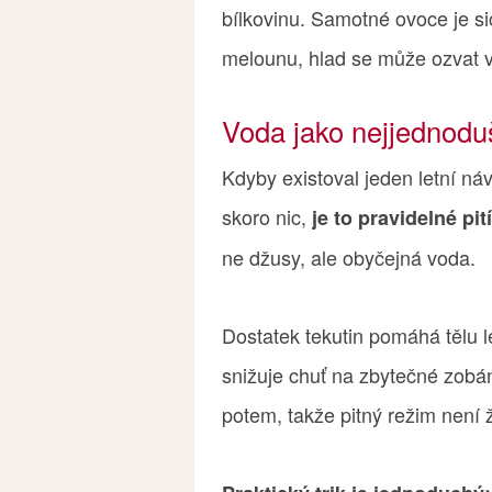
bílkovinu. Samotné ovoce je si
melounu, hlad se může ozvat v
Voda jako nejjednodu
Kdyby existoval jeden letní náv
skoro nic,
je to pravidelné pit
ne džusy, ale obyčejná voda.
Dostatek tekutin pomáhá tělu l
snižuje chuť na zbytečné zobán
potem, takže pitný režim není 