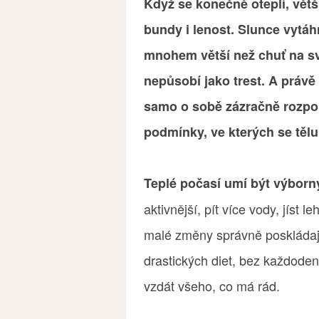
Když se konečně oteplí, větši
bundy i lenost. Slunce vytáh
mnohem větší než chuť na sv
nepůsobí jako trest. A právě 
samo o sobě zázračně rozpou
podmínky, ve kterých se těl
Teplé počasí umí být výbor
aktivnější, pít více vody, jíst l
malé změny správně poskládají
drastických diet, bez každoden
vzdát všeho, co má rád.