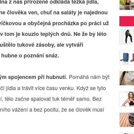
na z nás přirozeně odkládá těžká jídla,
ne člověka ven, chuť na saláty je najednou
íčkovou a obyčejná procházka po práci už
v tom je kouzlo teplých dnů. Ne že by léto
štělo tukové zásoby, ale vytváří
u hubne o poznání snáz.
. Pomáhá nám být
ným spojencem při hubnutí
ehčí jídla a trávit více času venku. Když se tyto
, tělo začne spalovat tuk téměř samo. Bez
ního vážení a bez pocitu, že se člověk musí