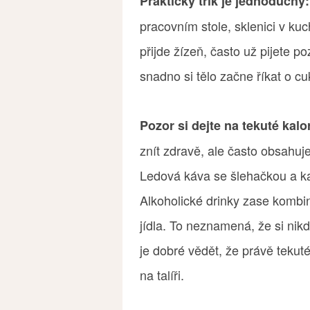
Praktický trik je jednoduchý
pracovním stole, sklenici v ku
přijde žízeň, často už pijete p
snadno si tělo začne říkat o cu
Pozor si dejte na tekuté kalo
znít zdravě, ale často obsahuj
Ledová káva se šlehačkou a k
Alkoholické drinky zase kombin
jídla. To neznamená, že si nik
je dobré vědět, že právě tekuté 
na talíři.