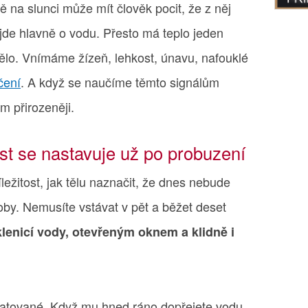
ě na slunci může mít člověk pocit, že z něj
 jde hlavně o vodu. Přesto má teplo jeden
tělo. Vnímáme žízeň, lehkost, únavu, nafouklé
čení
. A když se naučíme těmto signálům
m přirozeněji.
st se nastavuje už po probuzení
íležitost, jak tělu naznačit, že dnes nebude
oby. Nemusíte vstávat v pět a běžet deset
klenicí vody, otevřeným oknem a klidně i
ratované. Když mu hned ráno dopřejete vodu,