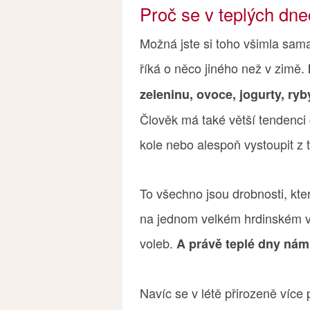
Proč se v teplých dn
Možná jste si toho všimla sama
říká o něco jiného než v zimě.
zeleninu, ovoce, jogurty, ry
Člověk má také větší tendenci c
kole nebo alespoň vystoupit z 
To všechno jsou drobnosti, kter
na jednom velkém hrdinském v
voleb.
A právě teplé dny nám
Navíc se v létě přirozeně ví