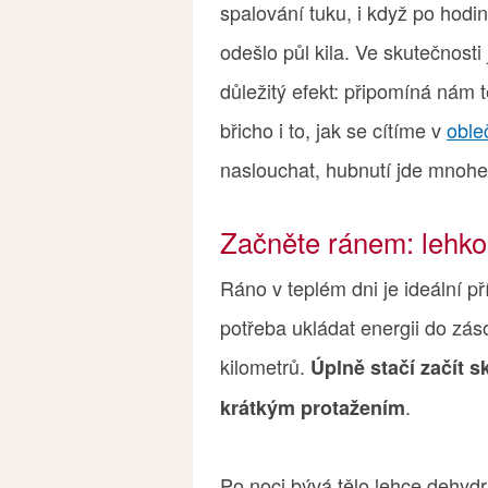
spalování tuku, i když po hodin
odešlo půl kila. Ve skutečnosti
důležitý efekt: připomíná nám 
břicho i to, jak se cítíme v
oble
naslouchat, hubnutí jde mnohe
Začněte ránem: lehko
Ráno v teplém dni je ideální př
potřeba ukládat energii do zás
kilometrů.
Úplně stačí začít s
.
krátkým protažením
Po noci bývá tělo lehce dehyd