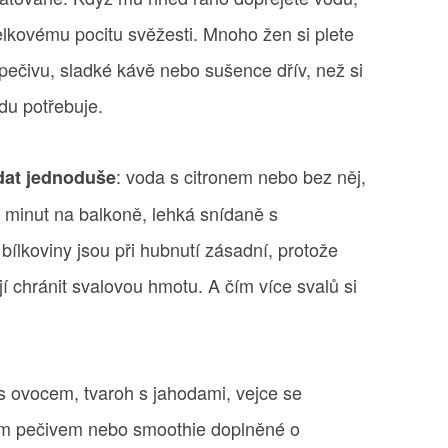
elkovému pocitu svěžesti. Mnoho žen si plete
pečivu, sladké kávě nebo sušence dřív, než si
vdu potřebuje.
: voda s citronem nebo bez něj,
adat jednoduše
 minut na balkoně, lehká snídaně s
bílkoviny jsou při hubnutí zásadní, protože
í chránit svalovou hmotu. A čím více svalů si
 s ovocem, tvaroh s jahodami, vejce se
ným pečivem nebo smoothie doplněné o