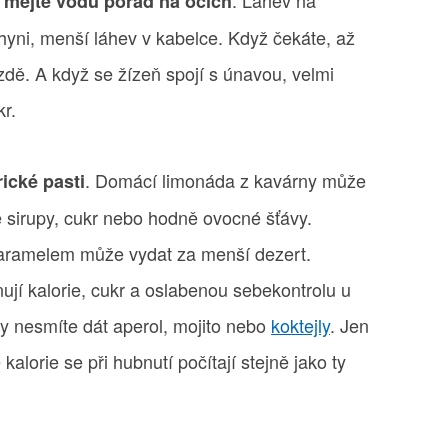
. Láhev na
: mějte vodu pořád na očích
chyni, menší láhev v kabelce. Když čekáte, až
ozdě. A když se žízeň spojí s únavou, velmi
kr.
. Domácí limonáda z kavárny může
rické pasti
e sirupy, cukr nebo hodně ovocné šťávy.
aramelem může vydat za menší dezert.
ují kalorie, cukr a oslabenou sebekontrolu u
dy nesmíte dát aperol, mojito nebo
koktejly
. Jen
kalorie se při hubnutí počítají stejně jako ty