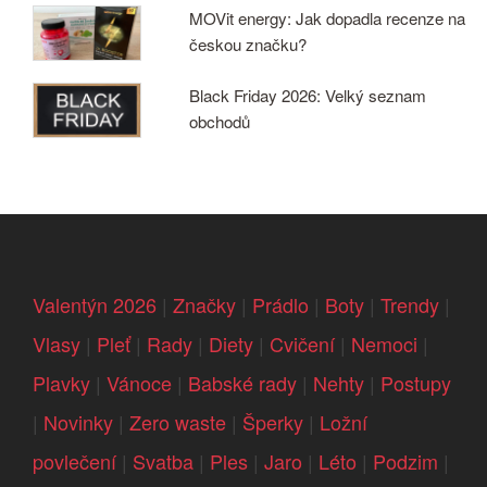
MOVit energy: Jak dopadla recenze na
českou značku?
Black Friday 2026: Velký seznam
obchodů
Valentýn 2026
|
Značky
|
Prádlo
|
Boty
|
Trendy
|
Vlasy
|
Pleť
|
Rady
|
Diety
|
Cvičení
|
Nemoci
|
Plavky
|
Vánoce
|
Babské rady
|
Nehty
|
Postupy
|
Novinky
|
Zero waste
|
Šperky
|
Ložní
povlečení
|
Svatba
|
Ples
|
Jaro
|
Léto
|
Podzim
|