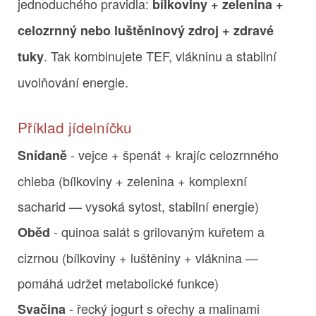
jednoduchého pravidla:
bílkoviny + zelenina +
celozrnný nebo luštěninový zdroj + zdravé
. Tak kombinujete TEF, vlákninu a stabilní
tuky
uvolňování energie.
Příklad jídelníčku
- vejce + špenát + krajíc celozrnného
Snídaně
chleba (bílkoviny + zelenina + komplexní
sacharid — vysoká sytost, stabilní energie)
- quinoa salát s grilovaným kuřetem a
Oběd
cizrnou (bílkoviny + luštěniny + vláknina —
pomáhá udržet metabolické funkce)
- řecký jogurt s ořechy a malinami
Svačina