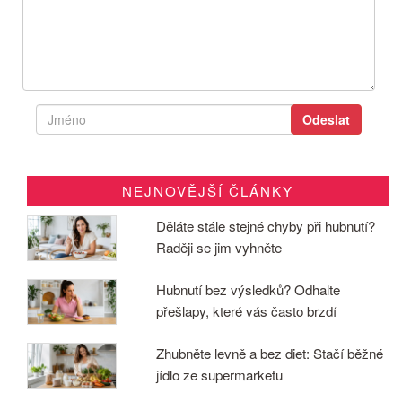
NEJNOVĚJŠÍ ČLÁNKY
Děláte stále stejné chyby při hubnutí?
Raději se jim vyhněte
Hubnutí bez výsledků? Odhalte
přešlapy, které vás často brzdí
Zhubněte levně a bez diet: Stačí běžné
jídlo ze supermarketu