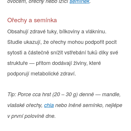
ovocem, ořechy nebo lžící
semínek
.
Ořechy a semínka
Obsahují zdravé tuky, bílkoviny a vlákninu.
Studie ukazují, že ořechy mohou podpořit pocit
sytosti a částečně snížit vstřebání tuků díky své
struktuře — přitom dodávají živiny, které
podporují metabolické zdraví.
Tip: Porce cca hrst (20 – 30 g) denně — mandle,
vlašské ořechy,
chia
nebo lněné semínko, nejlépe
v první polovině dne.