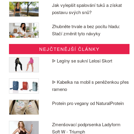
Jak vylepšit spalování tuků a získat
postavu svých snů?
Zhubněte trvale a bez pocitu hladu:
Stačí změnit tyto návyky
NEJČTENĚJŠÍ ČLÁNKY
ᐉ Legíny se sukní Lelosi Skort
ᐉ Kabelka na mobil s peněženkou přes
rameno
Protein pro vegany od NaturalProtein
Zmenšovací podprsenka Ladyform
Soft W - Triumph