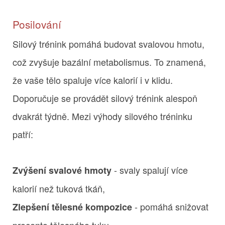
Posilování
Silový trénink pomáhá budovat svalovou hmotu,
což zvyšuje bazální metabolismus. To znamená,
že vaše tělo spaluje více kalorií i v klidu.
Doporučuje se provádět silový trénink alespoň
dvakrát týdně. Mezi výhody silového tréninku
patří:
- svaly spalují více
Zvýšení svalové hmoty
kalorií než tuková tkáň,
- pomáhá snižovat
Zlepšení tělesné kompozice
procento tělesného tuku.