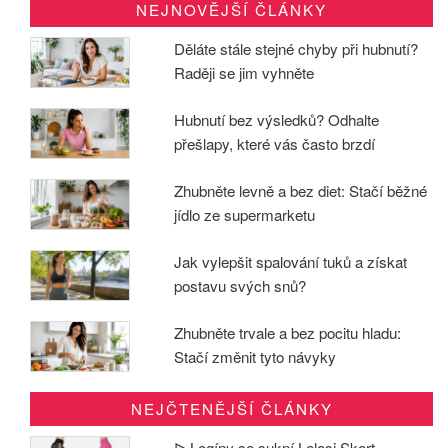
NEJNOVĚJŠÍ ČLÁNKY
Děláte stále stejné chyby při hubnutí?
Raději se jim vyhněte
Hubnutí bez výsledků? Odhalte
přešlapy, které vás často brzdí
Zhubněte levně a bez diet: Stačí běžné
jídlo ze supermarketu
Jak vylepšit spalování tuků a získat
postavu svých snů?
Zhubněte trvale a bez pocitu hladu:
Stačí změnit tyto návyky
NEJČTENĚJŠÍ ČLÁNKY
ᐉ Legíny se sukní Lelosi Skort