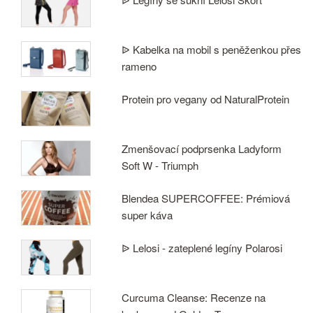
ᐉ Kabelka na mobil s peněženkou přes
rameno
Protein pro vegany od NaturalProtein
Zmenšovací podprsenka Ladyform
Soft W - Triumph
Blendea SUPERCOFFEE: Prémiová
super káva
ᐉ Lelosi - zateplené legíny Polarosi
Curcuma Cleanse: Recenze na