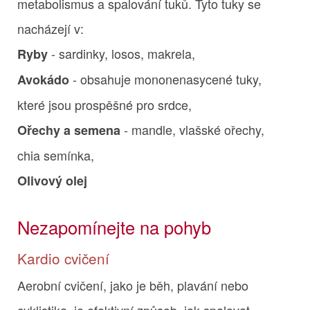
metabolismus a spalování tuků. Tyto tuky se
nacházejí v:
- sardinky, losos, makrela,
Ryby
- obsahuje mononenasycené tuky,
Avokádo
které jsou prospěšné pro srdce,
- mandle, vlašské ořechy,
Ořechy a semena
chia semínka,
Olivový olej
Nezapomínejte na pohyb
Kardio cvičení
Aerobní cvičení, jako je běh, plavání nebo
cyklistika, je efektivní způsob, jak spalovat