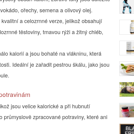
avokádo, ořechy, semena a olivový olej.
 kvalitní a celozrnné verze, jelikož obsahují
elozrnné těstoviny, tmavou rýži a žitný chléb,
álo kalorií a jsou bohaté na vlákninu, která
tosti. Ideální je zařadit pestrou škálu, jako jsou
bule.
potravinám
ikož jsou velice kalorické a při hubnutí
o průmyslově zpracované potraviny, které ani