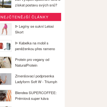
získat postavu svých snů?
NEJČTENĚJŠÍ ČLÁNKY
ᐉ Legíny se sukní Lelosi
Skort
ᐉ Kabelka na mobil s
peněženkou přes rameno
Protein pro vegany od
NaturalProtein
Zmenšovací podprsenka
Ladyform Soft W - Triumph
Blendea SUPERCOFFEE:
Prémiová super káva