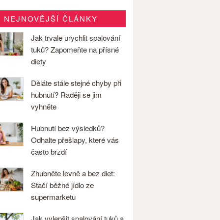
NEJNOVĚJŠÍ ČLÁNKY
Jak trvale urychlit spalování
tuků? Zapomeňte na přísné
diety
Děláte stále stejné chyby při
hubnutí? Raději se jim
vyhněte
Hubnutí bez výsledků?
Odhalte přešlapy, které vás
často brzdí
Zhubněte levně a bez diet:
Stačí běžné jídlo ze
supermarketu
Jak vylepšit spalování tuků a