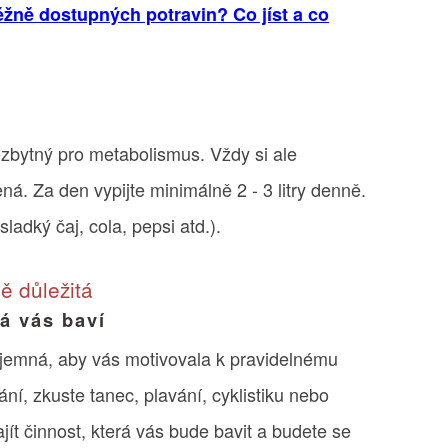
žně dostupných potravin? Co jíst a co
ezbytný pro metabolismus. Vždy si ale
ená. Za den vypijte minimálně 2 - 3 litry denně.
adký čaj, cola, pepsi atd.).
ně důležitá
rá vás baví
říjemná, aby vás motivovala k pravidelnému
ní, zkuste tanec, plavání, cyklistiku nebo
jít činnost, která vás bude bavit a budete se