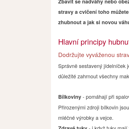
Zbavit se nadváhy nebo obez
stravy a cvičení toho můžete
zhubnout a jak si novou váh
Hlavní principy hubnu
Dodržujte vyváženou stra
Správně sestavený jídelníček 
důležité zahrnout všechny makr
- pomáhají při spalo
Bílkoviny
Přirozenými zdroji bílkovin jso
mléčné výrobky a vejce.
- i když tuky mají
Zdravé tuky