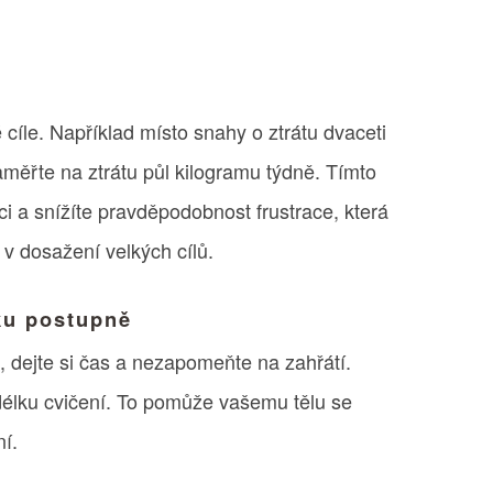
 cíle. Například místo snahy o ztrátu dvaceti
ěřte na ztrátu půl kilogramu týdně. Tímto
i a snížíte pravděpodobnost frustrace, která
v dosažení velkých cílů.
nku postupně
 dejte si čas a nezapomeňte na zahřátí.
 délku cvičení. To pomůže vašemu tělu se
ní.