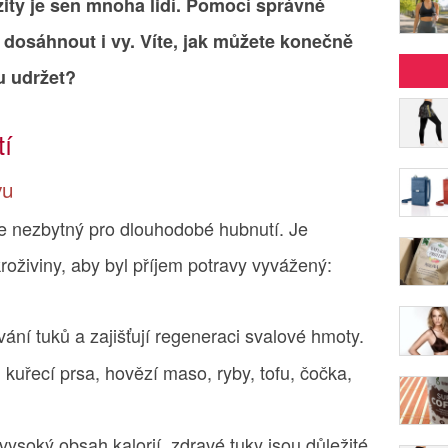
ity je sen mnoha lidí. Pomocí správné
 dosáhnout i vy. Víte, jak můžete konečně
u udržet?
tí
vu
je nezbytný pro dlouhodobé hubnutí. Je
oživiny, aby byl příjem potravy vyvážený:
vání tuků a zajišťují regeneraci svalové hmoty.
u kuřecí prsa, hovězí maso, ryby, tofu, čočka,
 vysoký obsah kalorií, zdravé tuky jsou důležité