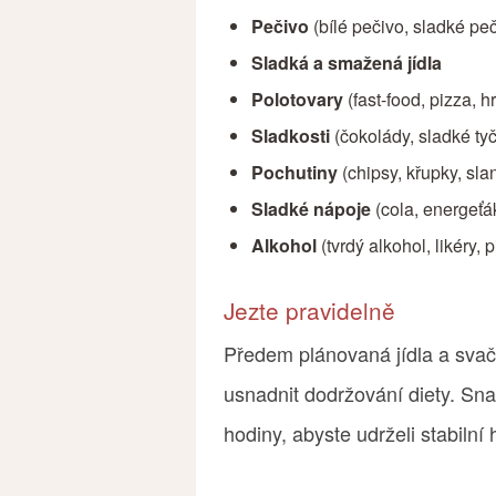
Pečivo
(bílé pečivo, sladké pe
Sladká a smažená jídla
Polotovary
(fast-food, pizza, hr
Sladkosti
(čokolády, sladké ty
Pochutiny
(chipsy, křupky, slan
Sladké nápoje
(cola, energeťák
Alkohol
(tvrdý alkohol, likéry, p
Jezte pravidelně
Předem plánovaná jídla a svač
usnadnit dodržování diety. Snaž
hodiny, abyste udrželi stabilní