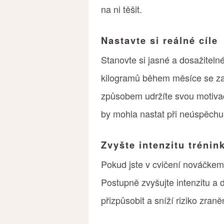
na ni těšit.
Nastavte si reálné cíle
Stanovte si jasné a dosažitelné
kilogramů během měsíce se zam
způsobem udržíte svou motivac
by mohla nastat při neúspěchu 
Zvyšte intenzitu tréni
Pokud jste v cvičení nováčkem,
Postupně zvyšujte intenzitu a
přizpůsobit a sníží riziko zraně