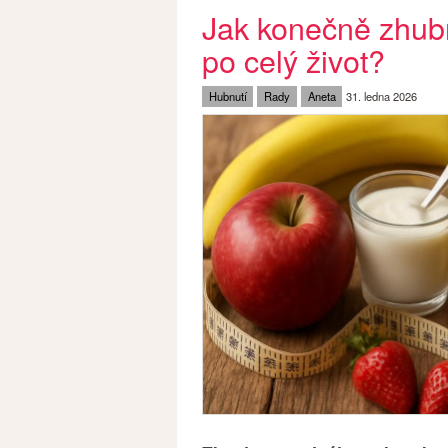
Jak konečně zhubn
po celý život?
Hubnutí
Rady
Aneta
31. ledna 2026