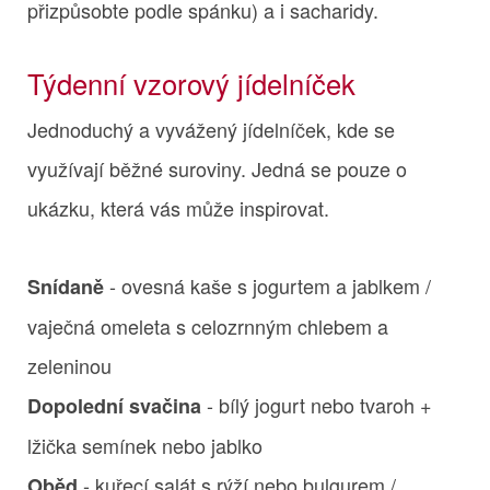
přizpůsobte podle spánku) a i sacharidy.
Týdenní vzorový jídelníček
Jednoduchý a vyvážený jídelníček, kde se
využívají běžné suroviny. Jedná se pouze o
ukázku, která vás může inspirovat.
- ovesná kaše s jogurtem a jablkem /
Snídaně
vaječná omeleta s celozrnným chlebem a
zeleninou
- bílý jogurt nebo tvaroh +
Dopolední svačina
lžička semínek nebo jablko
- kuřecí salát s rýží nebo bulgurem /
Oběd