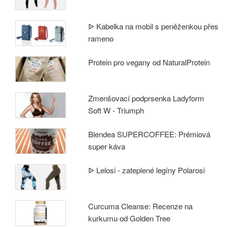
ᐉ Kabelka na mobil s peněženkou přes
rameno
Protein pro vegany od NaturalProtein
Zmenšovací podprsenka Ladyform
Soft W - Triumph
Blendea SUPERCOFFEE: Prémiová
super káva
ᐉ Lelosi - zateplené legíny Polarosi
Curcuma Cleanse: Recenze na
kurkumu od Golden Tree