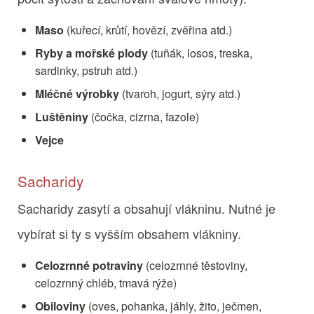
Maso
(kuřecí, krůtí, hovězí, zvěřina atd.)
Ryby a mořské plody
(tuňák, losos, treska,
sardinky, pstruh atd.)
Mléčné výrobky
(tvaroh, jogurt, sýry atd.)
Luštěniny
(čočka, cizrna, fazole)
Vejce
Sacharidy
Sacharidy zasytí a obsahují vlákninu. Nutné je
vybírat si ty s vyšším obsahem vlákniny.
Celozrnné potraviny
(celozrnné těstoviny,
celozrnný chléb, tmavá rýže)
Obiloviny
(oves, pohanka, jáhly, žito, ječmen,