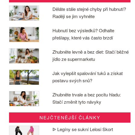
Děláte stále stejné chyby při hubnutí?
Raději se jim vyhněte
Hubnutí bez výsledků? Odhalte
přešlapy, které vás často brzdí
Zhubněte levně a bez diet: Stačí běžné
jídlo ze supermarketu
Jak vylepšit spalování tuků a získat
postavu svých snů?
Zhubněte trvale a bez pocitu hladu:
Stačí změnit tyto návyky
NEJČTENĚJŠÍ ČLÁNKY
ᐉ Legíny se sukní Lelosi Skort