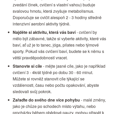
zvedání činek, cvičení s vlastní vahou) buduje
svalovou hmotu, která zvyšuje metabolismus.
Doporučuje se cvičit alespoň 2 - 3 hodiny středně
intenzivní aerobní aktivity týdně.
Najděte si aktivitu, která vás baví
- cvičení by
mělo být zábavné, takže si vyberte aktivity, které vás
baví, ať už je to tanec, jóga, pilates nebo týmové
sporty. Pokud vás cvičení baví, budete se k němu s
větší pravděpodobností vracet.
Stanovte si cíle
- mějte jasné cíle, jako je například
cvičení 3 - 4krát týdně po dobu 30 - 60 minut.
Můžete si rovněž stanovit cíle týkající se
vzdálenosti, času nebo počtu opakování, abyste
sledovali svůj pokrok.
Zařaďte do svého dne více pohybu
- malé změny,
jako je chůze po schodech místo výtahu, nebo
procházky během obědové pauzy, mohou přispět k