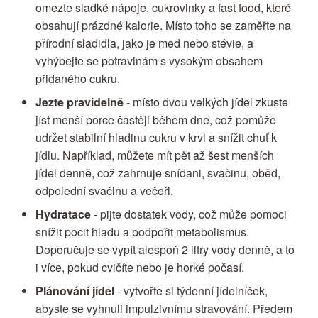
omezte sladké nápoje, cukrovinky a fast food, které
obsahují prázdné kalorie. Místo toho se zaměřte na
přírodní sladidla, jako je med nebo stévie, a
vyhýbejte se potravinám s vysokým obsahem
přidaného cukru.
Jezte pravidelně
- místo dvou velkých jídel zkuste
jíst menší porce častěji během dne, což pomůže
udržet stabilní hladinu cukru v krvi a snížit chuť k
jídlu. Například, můžete mít pět až šest menších
jídel denně, což zahrnuje snídani, svačinu, oběd,
odpolední svačinu a večeři.
Hydratace
- pijte dostatek vody, což může pomoci
snížit pocit hladu a podpořit metabolismus.
Doporučuje se vypít alespoň 2 litry vody denně, a to
i více, pokud cvičíte nebo je horké počasí.
Plánování jídel
- vytvořte si týdenní jídelníček,
abyste se vyhnuli impulzivnímu stravování. Předem