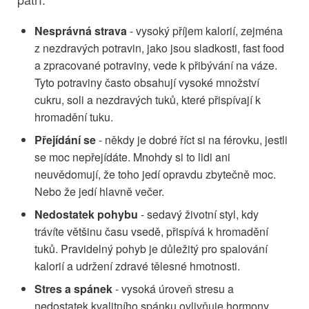
Nesprávná strava
- vysoký příjem kalorií, zejména
z nezdravých potravin, jako jsou sladkosti, fast food
a zpracované potraviny, vede k přibývání na váze.
Tyto potraviny často obsahují vysoké množství
cukru, soli a nezdravých tuků, které přispívají k
hromadění tuku.
Přejídání se
- někdy je dobré říct si na férovku, jestli
se moc nepřejídáte. Mnohdy si to lidi ani
neuvědomují, že toho jedí opravdu zbytečně moc.
Nebo že jedí hlavně večer.
Nedostatek pohybu
- sedavý životní styl, kdy
trávíte většinu času vsedě, přispívá k hromadění
tuků. Pravidelný pohyb je důležitý pro spalování
kalorií a udržení zdravé tělesné hmotnosti.
Stres a spánek
- vysoká úroveň stresu a
nedostatek kvalitního spánku ovlivňuje hormony,