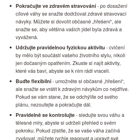
Pokračujte ve zdravém stravování
- po dosažení
cílové váhy se snažte dodržovat zdravé stravovací
návyky. Můžete si dovolit občasné „hřešení“, ale
snažte se, aby většina vašich jídel byla zdravá a
vyvážená.
Udržujte pravidelnou fyzickou aktivitu
- cvičení
by mělo být součástí vašeho životního stylu, nikoli
jen dočasným opatřením. Zkuste si najít aktivity,
které vás baví, abyste se k nim rádi vraceli.
Buďte flexibilní
- umožněte si občasné „hřešení“,
ale snažte se vrátit k zdravým návykům co nejdříve.
Pokud se vám stane, že se odchýlíte od svého
plánu, nezoufejte a pokračujte dál.
Pravidelně se kontrolujte
- sledujte svou váhu a
tělesné míry, abyste si udrželi přehled o svém
pokroku. Pokud zjistíte, že se vaše váha začíná
zvyšovat, můžete rychle reagovat a upravit své