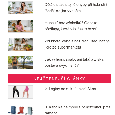
Děláte stále stejné chyby při hubnutí?
Raději se jim vyhněte
Hubnutí bez výsledků? Odhalte
přešlapy, které vás často brzdí
Zhubněte levně a bez diet: Stačí běžné
jídlo ze supermarketu
Jak vylepšit spalování tuků a získat
postavu svých snů?
NEJČTENĚJŠÍ ČLÁNKY
ᐉ Legíny se sukní Lelosi Skort
ᐉ Kabelka na mobil s peněženkou přes
rameno