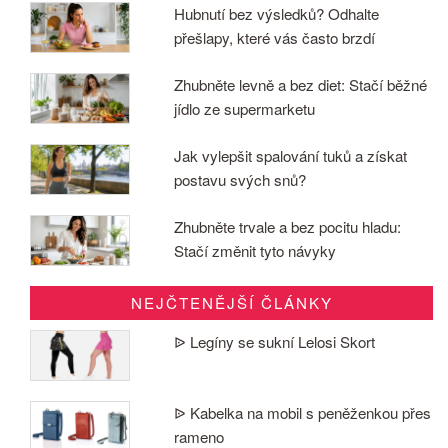
Hubnutí bez výsledků? Odhalte
přešlapy, které vás často brzdí
Zhubněte levně a bez diet: Stačí běžné
jídlo ze supermarketu
Jak vylepšit spalování tuků a získat
postavu svých snů?
Zhubněte trvale a bez pocitu hladu:
Stačí změnit tyto návyky
NEJČTENĚJŠÍ ČLÁNKY
ᐉ Legíny se sukní Lelosi Skort
ᐉ Kabelka na mobil s peněženkou přes
rameno