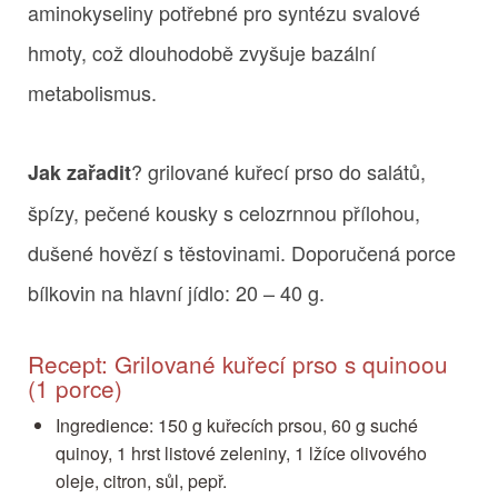
aminokyseliny potřebné pro syntézu svalové
hmoty, což dlouhodobě zvyšuje bazální
metabolismus.
? grilované kuřecí prso do salátů,
Jak zařadit
špízy, pečené kousky s celozrnnou přílohou,
dušené hovězí s těstovinami. Doporučená porce
bílkovin na hlavní jídlo: 20 – 40 g.
Recept: Grilované kuřecí prso s quinoou
(1 porce)
Ingredience: 150 g kuřecích prsou, 60 g suché
quinoy, 1 hrst listové zeleniny, 1 lžíce olivového
oleje, citron, sůl, pepř.