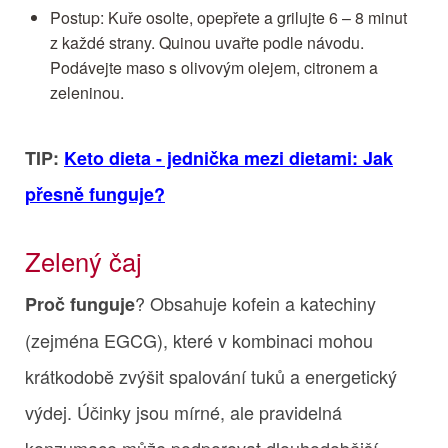
Postup: Kuře osolte, opepřete a grilujte 6 – 8 minut
z každé strany. Quinou uvařte podle návodu.
Podávejte maso s olivovým olejem, citronem a
zeleninou.
TIP:
Keto dieta - jednička mezi dietami: Jak
přesně funguje?
Zelený čaj
? Obsahuje kofein a katechiny
Proč funguje
(zejména EGCG), které v kombinaci mohou
krátkodobě zvýšit spalování tuků a energetický
výdej. Účinky jsou mírné, ale pravidelná
konzumace může podporovat dlouhodobější