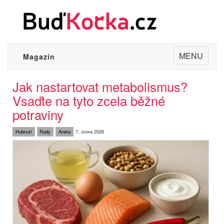
Toggle
MENU
Magazín
navigation
Jak nastartovat metabolismus?
Vsaďte na tyto zcela běžné
potraviny
Hubnutí
Rady
Aneta
7. února 2026