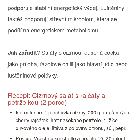
podporuje stabilní energetický výdej. Luštěniny
taktéž podporují střevní mikrobiom, která se
podílí na energetickém metabolismu.
? Saláty s cizrnou, dušená čočka
Jak zařadit
jako příloha, fazolové chilli jako hlavní jídlo nebo
luštěninové polévky.
Recept: Cizrnový salát s rajčaty a
petrželkou (2 porce)
Ingredience: 1 plechovka cizrny, 200 g přepůlených
cherry rajčátek, hrst nasekané petržele, 1 lžíce
olivového oleje, šťáva z poloviny citronu, sůl, pepř.
Postup: Všechno smíchejte a nechte 10–20 minut