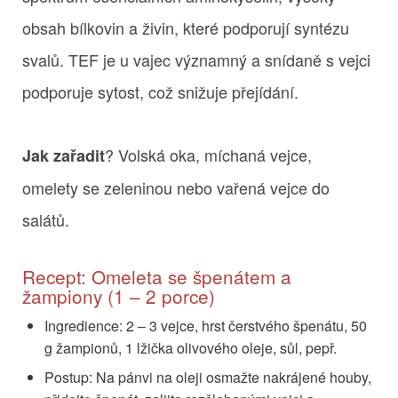
obsah bílkovin a živin, které podporují syntézu
svalů. TEF je u vajec významný a snídaně s vejci
podporuje sytost, což snižuje přejídání.
? Volská oka, míchaná vejce,
Jak zařadit
omelety se zeleninou nebo vařená vejce do
salátů.
Recept: Omeleta se špenátem a
žampiony (1 – 2 porce)
Ingredience: 2 – 3 vejce, hrst čerstvého špenátu, 50
g žampionů, 1 lžička olivového oleje, sůl, pepř.
Postup: Na pánvi na oleji osmažte nakrájené houby,