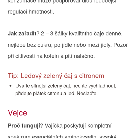
regulaci hmotnosti.
? 2 – 3 šálky kvalitního čaje denně,
Jak zařadit
nejlépe bez cukru; po jídle nebo mezi jídly. Pozor
při citlivosti na kofein a pití nalačno.
Tip: Ledový zelený čaj s citronem
Uvařte silnější zelený čaj, nechte vychladnout,
přidejte plátek citronu a led. Neslaďte.
Vejce
? Vajíčka poskytují kompletní
Proč fungují
spektrum esenciálních aminokyselin, vysoký