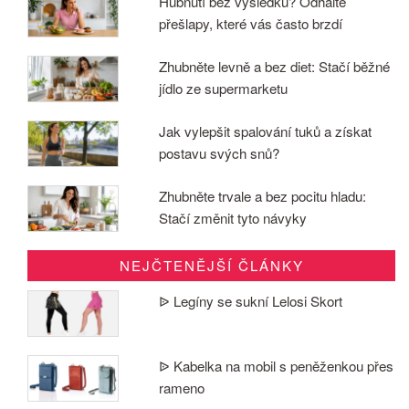
Hubnutí bez výsledků? Odhalte
přešlapy, které vás často brzdí
Zhubněte levně a bez diet: Stačí běžné
jídlo ze supermarketu
Jak vylepšit spalování tuků a získat
postavu svých snů?
Zhubněte trvale a bez pocitu hladu:
Stačí změnit tyto návyky
NEJČTENĚJŠÍ ČLÁNKY
ᐉ Legíny se sukní Lelosi Skort
ᐉ Kabelka na mobil s peněženkou přes
rameno