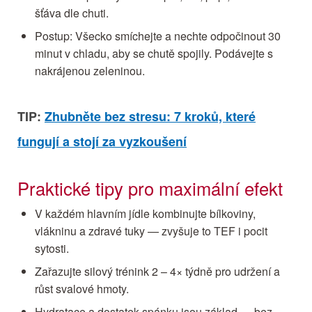
šťáva dle chuti.
Postup: Všecko smíchejte a nechte odpočinout 30
minut v chladu, aby se chutě spojily. Podávejte s
nakrájenou zeleninou.
TIP:
Zhubněte bez stresu: 7 kroků, které
fungují a stojí za vyzkoušení
Praktické tipy pro maximální efekt
V každém hlavním jídle kombinujte bílkoviny,
vlákninu a zdravé tuky — zvyšuje to TEF i pocit
sytosti.
Zařazujte silový trénink 2 – 4× týdně pro udržení a
růst svalové hmoty.
Hydratace a dostatek spánku jsou základ — bez