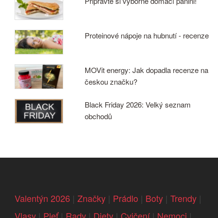
Připravte si výborné domácí panini!
Proteinové nápoje na hubnutí - recenze
MOVit energy: Jak dopadla recenze na
českou značku?
Black Friday 2026: Velký seznam
obchodů
Valentýn 2026
|
Značky
|
Prádlo
|
Boty
|
Trendy
|
Vlasy
|
Pleť
|
Rady
|
Diety
|
Cvičení
|
Nemoci
|