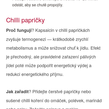
odstát, aby se chutě propojily.
Chilli papričky
? Kapsaicin v chilli papričkách
Proč fungují
zvyšuje termogenezi — krátkodobě zrychlí
metabolismus a může snižovat chuť k jídlu. Efekt
je přechodný, ale pravidelné zařazení pálivých
jídel poté může podpořit energetický výdej a
redukci energetického příjmu.
? Přidejte čerstvé papričky nebo
Jak zařadit
sušené chilli koření do omáček, polévek, marinád
nebo salsy. Začněte nejprve s malým