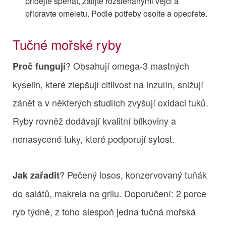
přidejte špenát, zalijte rozšlehanými vejci a
připravte omeletu. Podle potřeby osolte a opepřete.
Tučné mořské ryby
? Obsahují omega‑3 mastných
Proč fungují
kyselin, které zlepšují citlivost na inzulín, snižují
zánět a v některých studiích zvyšují oxidaci tuků.
Ryby rovněž dodávají kvalitní bílkoviny a
nenasycené tuky, které podporují sytost.
? Pečený losos, konzervovaný tuňák
Jak zařadit
do salátů, makrela na grilu. Doporučení: 2 porce
ryb týdně, z toho alespoň jedna tučná mořská