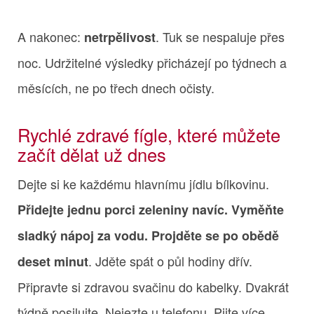
A nakonec:
. Tuk se nespaluje přes
netrpělivost
noc. Udržitelné výsledky přicházejí po týdnech a
měsících, ne po třech dnech očisty.
Rychlé zdravé fígle, které můžete
začít dělat už dnes
Dejte si ke každému hlavnímu jídlu bílkovinu.
Přidejte jednu porci zeleniny navíc. Vyměňte
sladký nápoj za vodu. Projděte se po obědě
. Jděte spát o půl hodiny dřív.
deset minut
Připravte si zdravou svačinu do kabelky. Dvakrát
týdně posilujte. Nejezte u telefonu. Pijte více