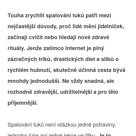
Touha zrychlit spalování tuků patří mezi
nejčastější důvody, proč lidé mění jídelníček,
začínají cvičit nebo hledají nové zdravé
rituály. Jenže zatímco internet je plný
zázračných triků, drastických diet a slibů o
rychlém hubnutí, skutečně účinná cesta bývá
mnohdy jednodušší. Ne vždy snadná, ale
rozhodně zdravější, udržitelnější a pro tělo
příjemnější.
Spalování tuků není otázkou jedné potraviny,
jednoho čaje ani jedné lekce ve fitku.
Je to