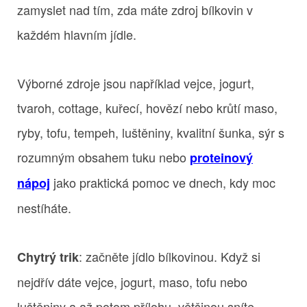
zamyslet nad tím, zda máte zdroj bílkovin v
každém hlavním jídle.
Výborné zdroje jsou například vejce, jogurt,
tvaroh, cottage, kuřecí, hovězí nebo krůtí maso,
ryby, tofu, tempeh, luštěniny, kvalitní šunka, sýr s
rozumným obsahem tuku nebo
proteinový
jako praktická pomoc ve dnech, kdy moc
nápoj
nestíháte.
: začněte jídlo bílkovinou. Když si
Chytrý trik
nejdřív dáte vejce, jogurt, maso, tofu nebo
luštěniny a až potom přílohu, většinou sníte