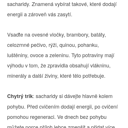
sacharidy. Znamená vybírat takové, které dodají
energii a zároveň vás zasytí.
Vsaďte na ovesné vločky, brambory, batáty,
celozrnné pečivo, rýži, quinou, pohanku,
luštěniny, ovoce a zeleninu. Tyto potraviny mají
výhodu v tom, že zpravidla obsahují vlákninu,
minerály a další živiny, které tělo potřebuje.
: sacharidy si dávejte hlavně kolem
Chytrý trik
pohybu. Před cvičením dodají energii, po cvičení
pomohou regeneraci. Ve dnech bez pohybu
můžete porce příloh lehce zmenšit a přidat více