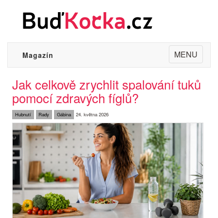
Toggle
MENU
Magazín
navigation
Jak celkově zrychlit spalování tuků
pomocí zdravých fíglů?
Hubnutí
Rady
Gábina
24. května 2026