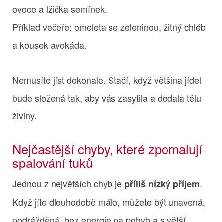
ovoce a lžička semínek.
Příklad večeře: omeleta se zeleninou, žitný chléb
a kousek avokáda.
Nemusíte jíst dokonale. Stačí, když většina jídel
bude složená tak, aby vás zasytila a dodala tělu
živiny.
Nejčastější chyby, které zpomalují
spalování tuků
Jednou z největších chyb je
.
příliš nízký příjem
Když jíte dlouhodobě málo, můžete být unavená,
podrážděná, bez energie na pohyb a s větší