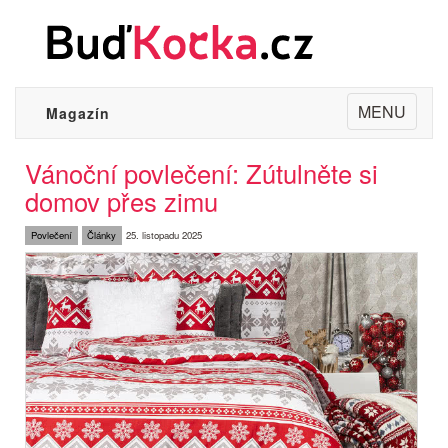
Toggle
MENU
Magazín
navigation
Vánoční povlečení: Zútulněte si
domov přes zimu
Povlečení
Články
25. listopadu 2025