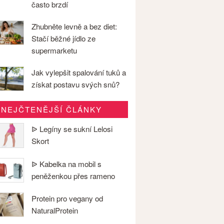
často brzdí
Zhubněte levně a bez diet:
Stačí běžné jídlo ze
supermarketu
Jak vylepšit spalování tuků a
získat postavu svých snů?
NEJČTENĚJŠÍ ČLÁNKY
ᐉ Legíny se sukní Lelosi
Skort
ᐉ Kabelka na mobil s
peněženkou přes rameno
Protein pro vegany od
NaturalProtein