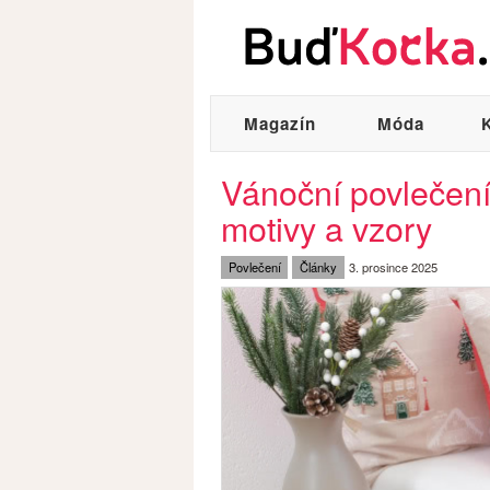
Magazín
Móda
Vánoční povlečení
motivy a vzory
Povlečení
Články
3. prosince 2025