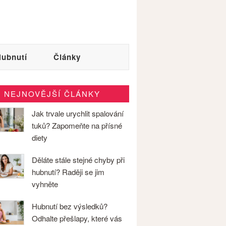
ubnutí
Články
NEJNOVĚJŠÍ ČLÁNKY
Jak trvale urychlit spalování
tuků? Zapomeňte na přísné
diety
Děláte stále stejné chyby při
hubnutí? Raději se jim
vyhněte
Hubnutí bez výsledků?
Odhalte přešlapy, které vás