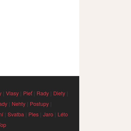
y
|
Vlasy
|
Pleť
|
Rady
|
Diety
|
ady
|
Nehty
|
Postupy
|
ní
|
Svatba
|
Ples
|
Jaro
|
Léto
Top