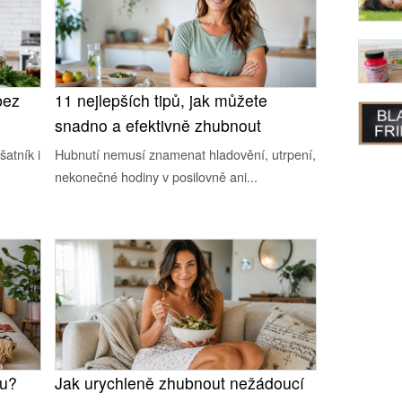
bez
11 nejlepších tipů, jak můžete
snadno a efektivně zhubnout
šatník i
Hubnutí nemusí znamenat hladovění, utrpení,
nekonečné hodiny v posilovně ani...
ou?
Jak urychleně zhubnout nežádoucí