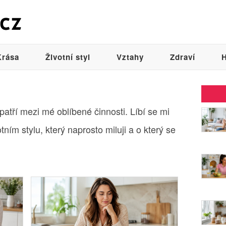
Krása
Životní styl
Vztahy
Zdraví
H
atří mezi mé oblíbené činnosti. Líbí se mi
ím stylu, který naprosto miluji a o který se