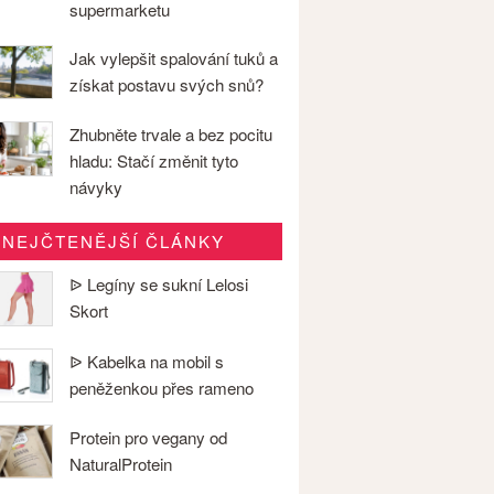
supermarketu
Jak vylepšit spalování tuků a
získat postavu svých snů?
Zhubněte trvale a bez pocitu
hladu: Stačí změnit tyto
návyky
NEJČTENĚJŠÍ ČLÁNKY
ᐉ Legíny se sukní Lelosi
Skort
ᐉ Kabelka na mobil s
peněženkou přes rameno
Protein pro vegany od
NaturalProtein