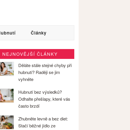
ubnutí
Články
NEJNOVĚJŠÍ ČLÁNKY
Děláte stále stejné chyby při
hubnutí? Raději se jim
vyhněte
Hubnutí bez výsledků?
Odhalte přešlapy, které vás
často brzdí
Zhubněte levně a bez diet:
Stačí běžné jídlo ze