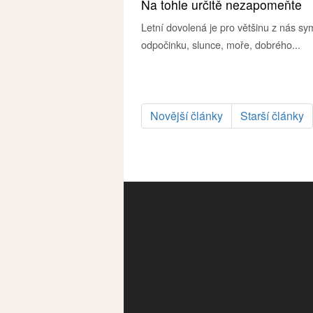
Na tohle určitě nezapomeňte
Letní dovolená je pro většinu z nás s
odpočinku, slunce, moře, dobrého...
Novější články
Starší články