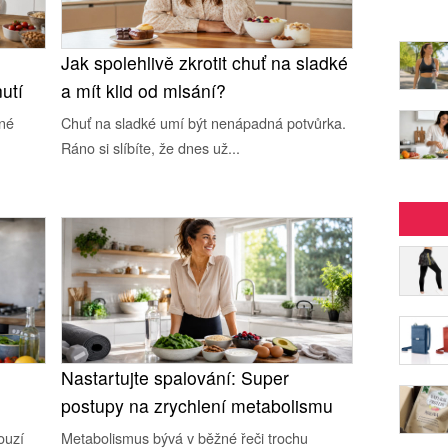
Jak spolehlivě zkrotit chuť na sladké
utí
a mít klid od mlsání?
čné
Chuť na sladké umí být nenápadná potvůrka.
Ráno si slíbíte, že dnes už...
Nastartujte spalování: Super
postupy na zrychlení metabolismu
ouzí
Metabolismus bývá v běžné řeči trochu