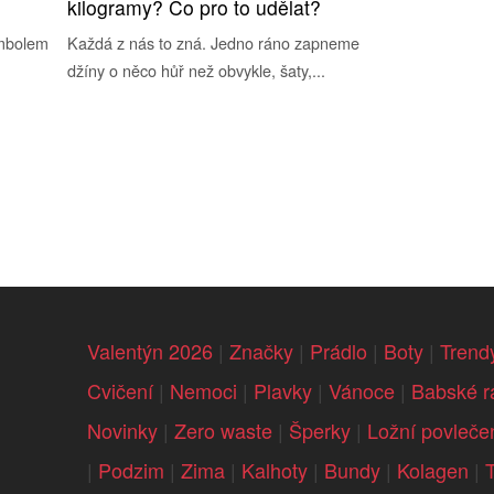
kilogramy? Co pro to udělat?
ymbolem
Každá z nás to zná. Jedno ráno zapneme
džíny o něco hůř než obvykle, šaty,...
Valentýn 2026
|
Značky
|
Prádlo
|
Boty
|
Trend
Cvičení
|
Nemoci
|
Plavky
|
Vánoce
|
Babské r
Novinky
|
Zero waste
|
Šperky
|
Ložní povleče
|
Podzim
|
Zima
|
Kalhoty
|
Bundy
|
Kolagen
|