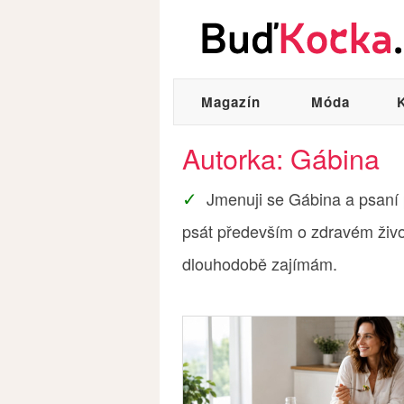
Magazín
Móda
Autorka: Gábina
Jmenuji se Gábina a psaní p
psát především o zdravém životn
dlouhodobě zajímám.