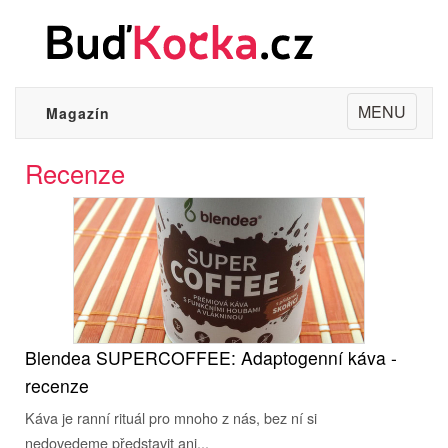
Toggle
MENU
Magazín
navigation
Recenze
Blendea SUPERCOFFEE: Adaptogenní káva -
recenze
Káva je ranní rituál pro mnoho z nás, bez ní si
nedovedeme představit ani...