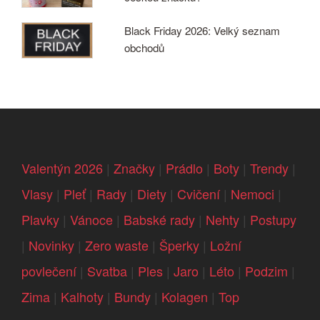
Black Friday 2026: Velký seznam
obchodů
Valentýn 2026
|
Značky
|
Prádlo
|
Boty
|
Trendy
|
Vlasy
|
Pleť
|
Rady
|
Diety
|
Cvičení
|
Nemoci
|
Plavky
|
Vánoce
|
Babské rady
|
Nehty
|
Postupy
|
Novinky
|
Zero waste
|
Šperky
|
Ložní
povlečení
|
Svatba
|
Ples
|
Jaro
|
Léto
|
Podzim
|
Zima
|
Kalhoty
|
Bundy
|
Kolagen
|
Top