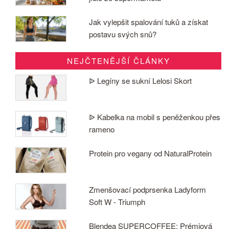
Jak vylepšit spalování tuků a získat
postavu svých snů?
NEJČTENĚJŠÍ ČLÁNKY
ᐉ Legíny se sukní Lelosi Skort
ᐉ Kabelka na mobil s peněženkou přes
rameno
Protein pro vegany od NaturalProtein
Zmenšovací podprsenka Ladyform
Soft W - Triumph
Blendea SUPERCOFFEE: Prémiová