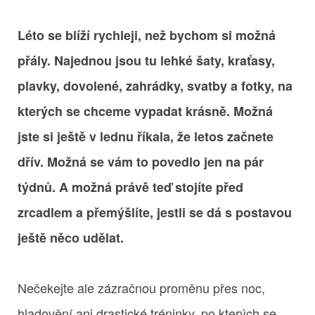
Léto se blíží rychleji, než bychom si možná
přály. Najednou jsou tu lehké šaty, kraťasy,
plavky, dovolené, zahrádky, svatby a fotky, na
kterých se chceme vypadat krásně. Možná
jste si ještě v lednu říkala, že letos začnete
dřív. Možná se vám to povedlo jen na pár
týdnů. A možná právě teď stojíte před
zrcadlem a přemýšlíte, jestli se dá s postavou
ještě něco udělat.
Nečekejte ale zázračnou proměnu přes noc,
hladovění ani drastické tréninky, po kterých se