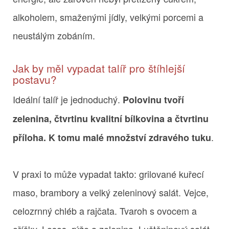
alkoholem, smaženými jídly, velkými porcemi a
neustálým zobáním.
Jak by měl vypadat talíř pro štíhlejší
postavu?
Ideální talíř je jednoduchý.
Polovinu tvoří
zelenina, čtvrtinu kvalitní bílkovina a čtvrtinu
.
příloha. K tomu malé množství zdravého tuku
V praxi to může vypadat takto: grilované kuřecí
maso, brambory a velký zeleninový salát. Vejce,
celozrnný chléb a rajčata. Tvaroh s ovocem a
oříšky. Losos, rýže a zelenina. Luštěninový salát