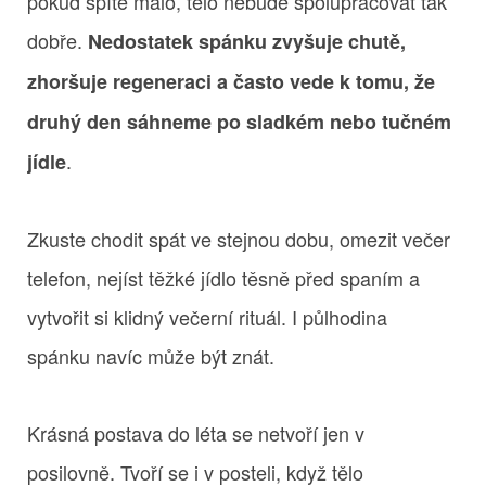
pokud spíte málo, tělo nebude spolupracovat tak
dobře.
Nedostatek spánku zvyšuje chutě,
zhoršuje regeneraci a často vede k tomu, že
druhý den sáhneme po sladkém nebo tučném
.
jídle
Zkuste chodit spát ve stejnou dobu, omezit večer
telefon, nejíst těžké jídlo těsně před spaním a
vytvořit si klidný večerní rituál. I půlhodina
spánku navíc může být znát.
Krásná postava do léta se netvoří jen v
posilovně. Tvoří se i v posteli, když tělo