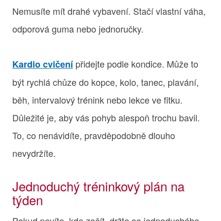
Nemusíte mít drahé vybavení. Stačí vlastní váha,
odporová guma nebo jednoručky.
přidejte podle kondice. Může to
Kardio cvičení
být rychlá chůze do kopce, kolo, tanec, plavání,
běh, intervalový trénink nebo lekce ve fitku.
Důležité je, aby vás pohyb alespoň trochu bavil.
To, co nenávidíte, pravděpodobně dlouho
nevydržíte.
Jednoduchý tréninkový plán na
týden
Pokud nevíte, kde začít, držte se jednoduchého