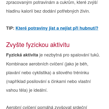
zpracovaným potravinám a cukrům, které zvýší
hladinu kalorií bez dodání potřebných živin.
TIP:
Které potraviny jíst a nejíst při hubnutí?
Zvyšte fyzickou aktivitu
je nezbytná pro spalování tuků.
Fyzická aktivita
Kombinace aerobních cvičení (jako je běh,
plavání nebo cyklistika) a silového tréninku
(například posilování s činkami nebo vlastní
vahou těla) je ideální.
Aerobní cvičení pomáhá zvyšovat srdeční