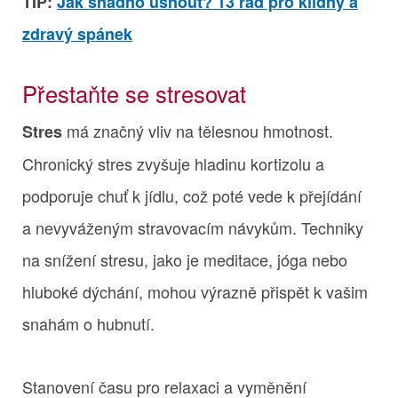
TIP:
Jak snadno usnout? 13 rad pro klidný a
zdravý spánek
Přestaňte se stresovat
má značný vliv na tělesnou hmotnost.
Stres
Chronický stres zvyšuje hladinu kortizolu a
podporuje chuť k jídlu, což poté vede k přejídání
a nevyváženým stravovacím návykům. Techniky
na snížení stresu, jako je meditace, jóga nebo
hluboké dýchání, mohou výrazně přispět k vašim
snahám o hubnutí.
Stanovení času pro relaxaci a vyměnění