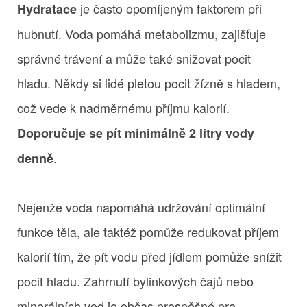
je často opomíjeným faktorem při
Hydratace
hubnutí. Voda pomáhá metabolizmu, zajišťuje
správné trávení a může také snižovat pocit
hladu. Někdy si lidé pletou pocit žízně s hladem,
což vede k nadměrnému příjmu kalorií.
Doporučuje se pít minimálně 2 litry vody
.
denně
Nejenže voda napomáhá udržování optimální
funkce těla, ale taktéž pomůže redukovat příjem
kalorií tím, že pít vodu před jídlem pomůže snížit
pocit hladu. Zahrnutí bylinkových čajů nebo
minerálních vod je občas prospěšné pro