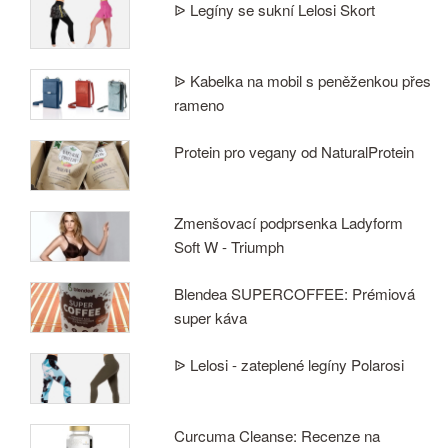
ᐉ Legíny se sukní Lelosi Skort
ᐉ Kabelka na mobil s peněženkou přes
rameno
Protein pro vegany od NaturalProtein
Zmenšovací podprsenka Ladyform
Soft W - Triumph
Blendea SUPERCOFFEE: Prémiová
super káva
ᐉ Lelosi - zateplené legíny Polarosi
Curcuma Cleanse: Recenze na