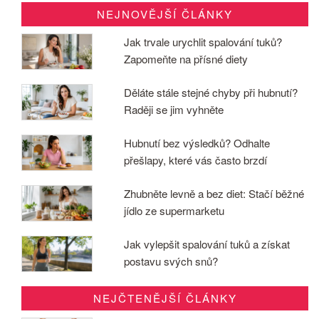
NEJNOVĚJŠÍ ČLÁNKY
Jak trvale urychlit spalování tuků?
Zapomeňte na přísné diety
Děláte stále stejné chyby při hubnutí?
Raději se jim vyhněte
Hubnutí bez výsledků? Odhalte
přešlapy, které vás často brzdí
Zhubněte levně a bez diet: Stačí běžné
jídlo ze supermarketu
Jak vylepšit spalování tuků a získat
postavu svých snů?
NEJČTENĚJŠÍ ČLÁNKY