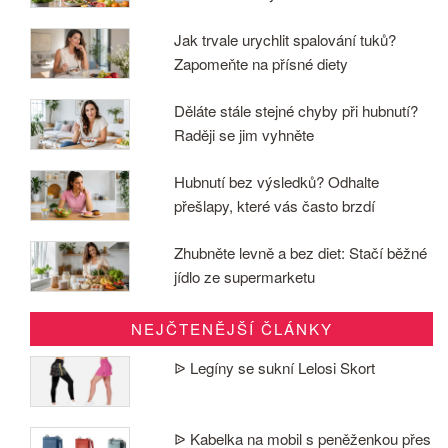
Jak trvale urychlit spalování tuků?
Zapomeňte na přísné diety
Děláte stále stejné chyby při hubnutí?
Raději se jim vyhněte
Hubnutí bez výsledků? Odhalte
přešlapy, které vás často brzdí
Zhubněte levně a bez diet: Stačí běžné
jídlo ze supermarketu
NEJČTENĚJŠÍ ČLÁNKY
ᐉ Legíny se sukní Lelosi Skort
ᐉ Kabelka na mobil s peněženkou přes