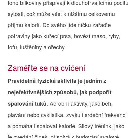
toho bílkoviny přispívají k dlouhotrvajícímu pocitu
sytosti, což může vést k nižšímu celkovému
příjmu kalorií. Do svého jídelníčku zařaďte
potraviny jako kuřecí prsa, hovězí maso, ryby,
tofu, luštěniny a ořechy.
Zaměřte se na cvičení
Pravidelná fyzická aktivita je jedním z
nejefektivnějších způsobů, jak podpořit
. Aerobní aktivity, jako běh,
spalování tuků
plavání nebo cyklistika, zvyšují srdeční frekvenci
a pomáhají spalovat kalorie. Silový trénink, jako
je zvedání činek, přispívá k budování svalové