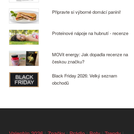
Připravte si výborné domácí panini!
Proteinové nápoje na hubnutí - recenze
MOVit energy: Jak dopadla recenze na
českou značku?
Black Friday 2026: Velký seznam
obchodů
Valentýn 2026
|
Značky
|
Prádlo
|
Boty
|
Trendy
|