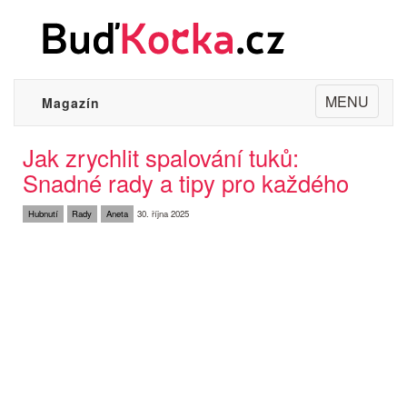
Toggle
MENU
Magazín
navigation
Jak zrychlit spalování tuků:
Snadné rady a tipy pro každého
Hubnutí
Rady
Aneta
30. října 2025