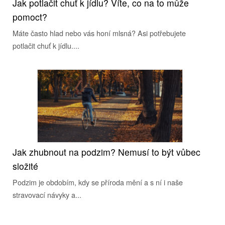
Jak potlačit chuť k jídlu? Víte, co na to může
pomoct?
Máte často hlad nebo vás honí mlsná? Asi potřebujete
potlačit chuť k jídlu....
Jak zhubnout na podzim? Nemusí to být vůbec
složité
Podzim je obdobím, kdy se příroda mění a s ní i naše
stravovací návyky a...