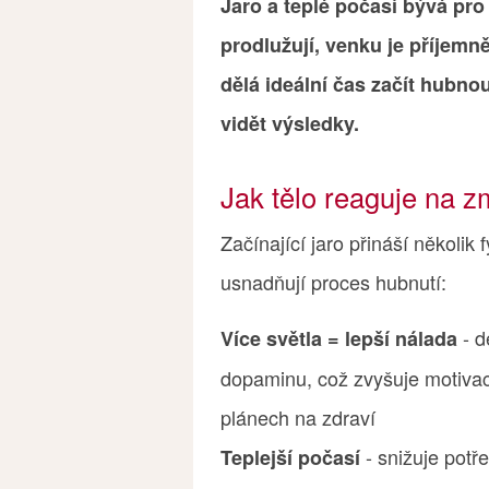
Jaro a teplé počasí bývá p
prodlužují, venku je příjemně
dělá ideální čas začít hubno
vidět výsledky.
Jak tělo reaguje na 
Začínající jaro přináší několik
usnadňují proces hubnutí:
- d
Více světla = lepší nálada
dopaminu, což zvyšuje motivac
plánech na zdraví
- snižuje potř
Teplejší počasí