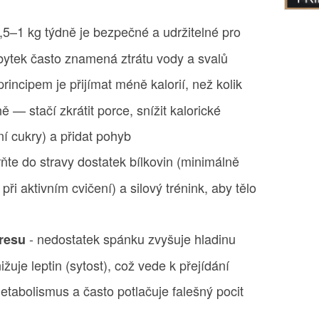
,5–1 kg týdně je bezpečné a udržitelné pro
úbytek často znamená ztrátu vody a svalů
rincipem je přijímat méně kalorií, než kolik
ě — stačí zkrátit porce, snížit kalorické
í cukry) a přidat pohyb
ňte do stravy dostatek bílkovin (minimálně
ři aktivním cvičení) a silový trénink, aby tělo
- nedostatek spánku zvyšuje hladinu
tresu
žuje leptin (sytost), což vede k přejídání
tabolismus a často potlačuje falešný pocit