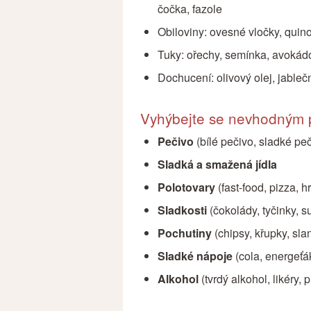
čočka, fazole
Obiloviny: ovesné vločky, quin
Tuky: ořechy, semínka, avokádo,
Dochucení: olivový olej, jableč
Vyhýbejte se nevhodným 
Pečivo
(bílé pečivo, sladké pe
Sladká a smažená jídla
Polotovary
(fast-food, pizza, hr
Sladkosti
(čokolády, tyčinky, s
Pochutiny
(chipsy, křupky, slan
Sladké nápoje
(cola, energeťák
Alkohol
(tvrdý alkohol, likéry, p