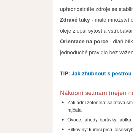
upřednostněte zdroje se stabi
- malé množství 
Zdravé tuky
oleje zlepší sytost a vstřebává
- dlaň bíl
Orientace na porce
jednoduché pravidlo bez vážen
TIP:
Jak zhubnout s pestrou 
Nákupní seznam (nejen na
Základní zelenina: salátová smě
rajčata
Ovoce: jahody, borůvky, jablka,
Bílkoviny: kuřecí prsa, losos/ryby