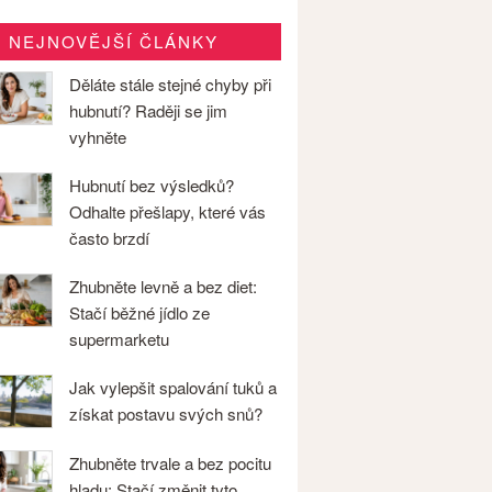
NEJNOVĚJŠÍ ČLÁNKY
Děláte stále stejné chyby při
hubnutí? Raději se jim
vyhněte
Hubnutí bez výsledků?
Odhalte přešlapy, které vás
často brzdí
Zhubněte levně a bez diet:
Stačí běžné jídlo ze
supermarketu
Jak vylepšit spalování tuků a
získat postavu svých snů?
Zhubněte trvale a bez pocitu
hladu: Stačí změnit tyto