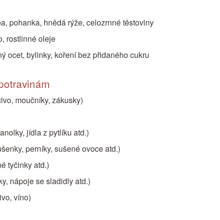
oa, pohanka, hnědá rýže, celozrnné těstoviny
 rostlinné oleje
ný ocet, bylinky, koření bez přidaného cukru
potravinám
čivo, moučníky, zákusky)
anolky, jídla z pytlíku atd.)
ušenky, perníky, sušené ovoce atd.)
é tyčinky atd.)
y, nápoje se sladidly atd.)
ivo, víno)