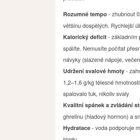
- zhubnout 0
Rozumné tempo
většinu dospělých. Rychlejší 
- základním p
Kalorický deficit
spálíte. Nemusíte počítat přesn
návyky (slazené nápoje, večern
- zahr
Udržení svalové hmoty
1,2–1,6 g/kg tělesné hmotnosti p
spalovalo tuk, nikoliv svaly
Kvalitní spánek a zvládání s
ghrelinu (hladový hormon) a sni
- voda podporuje me
Hydratace
hladu