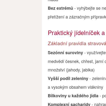
- vyhýbejte se n
Bez extrémů
přetížení a zázračným přípra
Praktický jídelníček 
Základní pravidla stravov
- využívejte
Sezónní suroviny
medvědí česnek, chřest, jarní
množství (jahody, jablka)
- zelenin
Vyšší podíl zeleniny
a vysokým obsahem vlákniny
- po
Bílkoviny u každého jídla
- nahraď
Komplexní sacharidy