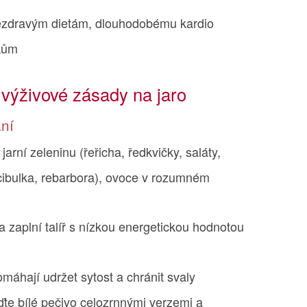
ezdravým dietám, dlouhodobému kardio
vkům
a výživové zásady na jaro
ání
 jarní zeleninu (řeřicha, ředkvičky, saláty,
 cibulka, rebarbora), ovoce v rozumném
a zaplní talíř s nízkou energetickou hodnotou
máhají udržet sytost a chránit svaly
te bílé pečivo celozrnnými verzemi a