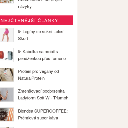
návyky
NEJČTENĚJŠÍ ČLÁNKY
ᐉ Legíny se sukní Lelosi
Skort
ᐉ Kabelka na mobil s
peněženkou přes rameno
Protein pro vegany od
NaturalProtein
Zmenšovací podprsenka
Ladyform Soft W - Triumph
Blendea SUPERCOFFEE:
Prémiová super káva