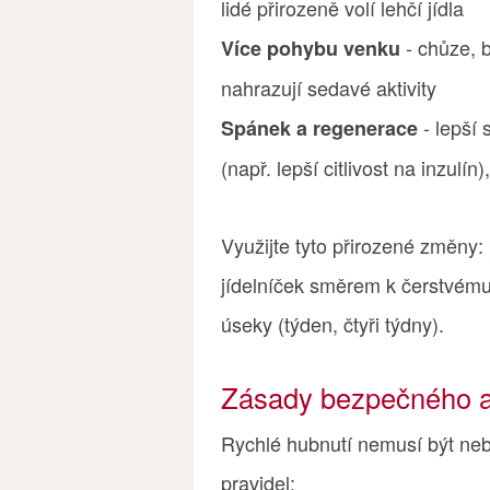
lidé přirozeně volí lehčí jídla
- chůze, b
Více pohybu venku
nahrazují sedavé aktivity
- lepší
Spánek a regenerace
(např. lepší citlivost na inzulí
Využijte tyto přirozené změny: 
jídelníček směrem k čerstvému 
úseky (týden, čtyři týdny).
Zásady bezpečného a
Rychlé hubnutí nemusí být neb
pravidel: