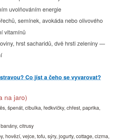
lním uvolňováním energie
ořechů, semínek, avokáda nebo olivového
ní vitamínů
koviny, hrst sacharidů, dvě hrsti zeleniny —
í
stravou? Co jíst a čeho se vyvarovat?
 na jaro)
s, špenát, cibulka, ředkvičky, chřest, paprika,
 banány, citrusy
, hovězí, vejce, tofu, sýry, jogurty, cottage, cizrna,