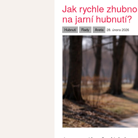
Jak rychle zhubno
na jarní hubnutí?
Hubnutí
Rady
Aneta
28. února 2026