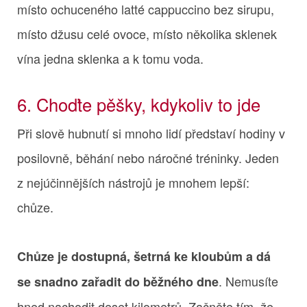
místo ochuceného latté cappuccino bez sirupu,
místo džusu celé ovoce, místo několika sklenek
vína jedna sklenka a k tomu voda.
6. Choďte pěšky, kdykoliv to jde
Při slově hubnutí si mnoho lidí představí hodiny v
posilovně, běhání nebo náročné tréninky. Jeden
z nejúčinnějších nástrojů je mnohem lepší:
chůze.
Chůze je dostupná, šetrná ke kloubům a dá
. Nemusíte
se snadno zařadit do běžného dne
hned nachodit deset kilometrů. Začněte tím, že