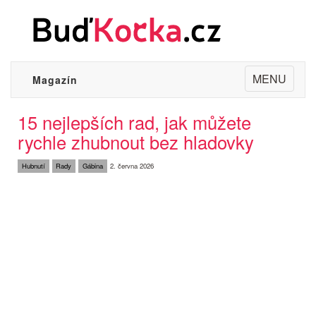
Toggle
MENU
Magazín
navigation
15 nejlepších rad, jak můžete
rychle zhubnout bez hladovky
Hubnutí
Rady
Gábina
2. června 2026