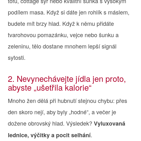
tofu, cottage sýr nebo kvalitní šunka s vysokým
podílem masa. Když si dáte jen rohlík s máslem,
budete mít brzy hlad. Když k němu přidáte
tvarohovou pomazánku, vejce nebo šunku a
zeleninu, tělo dostane mnohem lepší signál
sytosti.
2. Nevynechávejte jídla jen proto,
abyste „ušetřila kalorie“
Mnoho žen dělá při hubnutí stejnou chybu: přes
den skoro nejí, aby byly „hodné“, a večer je
dožene obrovský hlad. Výsledek?
Vyluxovaná
.
lednice, výčitky a pocit selhání