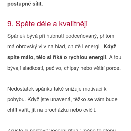
.
postupně sílit
9. Spěte déle a kvalitněji
Spánek bývá při hubnutí podceňovaný, přitom
má obrovský vliv na hlad, chutě i energii.
Když
. A tou
spíte málo, tělo si říká o rychlou energii
bývají sladkosti, pečivo, chipsy nebo větší porce.
Nedostatek spánku také snižuje motivaci k
pohybu. Když jste unavená, těžko se vám bude
chtít vařit, jít na procházku nebo cvičit.
Zkuste si nastavit večerní rituál: méně telefonu