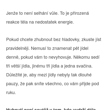
Jenže to není selhání vůle. To je přirozená
reakce těla na nedostatek energie.
Pokud chcete zhubnout bez hladovky, zkuste jíst
pravidelněji. Nemusí to znamenat pět jídel
denně, pokud vám to nevyhovuje. Někomu sedí
tři větší jídla, jinému tři jídla a jedna svačina.
Důležité je, aby mezi jídly nebyly tak dlouhé
pauzy, že pak sníte všechno, co vám přijde pod
ruku.
Hubnutí není soutěž v tom, kdo vydrží déle