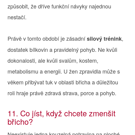
způsobit, že dříve funkční návyky najednou
nestačí.
Právě v tomto období je zásadní
,
silový trénink
dostatek bílkovin a pravidelný pohyb. Ne kvůli
dokonalosti, ale kvůli svalům, kostem,
metabolismu a energii. U žen zpravidla může s
věkem přibývat tuk v oblasti břicha a důležitou
roli hraje právě zdravá strava, porce a pohyb.
11. Co jíst, když chcete zmenšit
břicho?
Neexistuje jedna kouzelná potravina na ploché