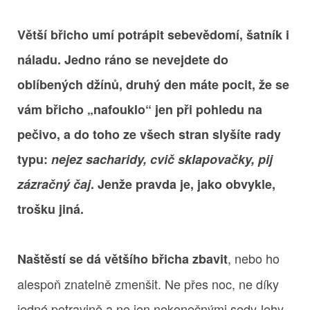
Větší břicho umí potrápit sebevědomí, šatník i
náladu. Jedno ráno se nevejdete do
oblíbených džínů, druhý den máte pocit, že se
vám břicho „nafouklo“ jen při pohledu na
pečivo, a do toho ze všech stran slyšíte rady
typu:
nejez sacharidy, cvič sklapovačky, pij
zázračný čaj
. Jenže pravda je, jako obvykle,
trošku jiná.
, nebo ho
Naštěstí se dá většího břicha zbavit
alespoň znatelně zmenšit. Ne přes noc, ne díky
jedné potravině a ne jen nekonečnými sedy-lehy.