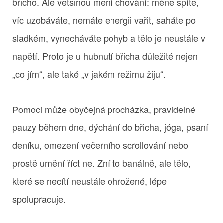
břicho. Ale většinou mění chování: méně spíte,
víc uzobáváte, nemáte energii vařit, saháte po
sladkém, vynecháváte pohyb a tělo je neustále v
napětí. Proto je u hubnutí břicha důležité nejen
„co jím“, ale také „v jakém režimu žiju“.
Pomoci může obyčejná procházka, pravidelné
pauzy během dne, dýchání do břicha, jóga, psaní
deníku, omezení večerního scrollování nebo
prostě umění říct ne. Zní to banálně, ale tělo,
které se necítí neustále ohrožené, lépe
spolupracuje.