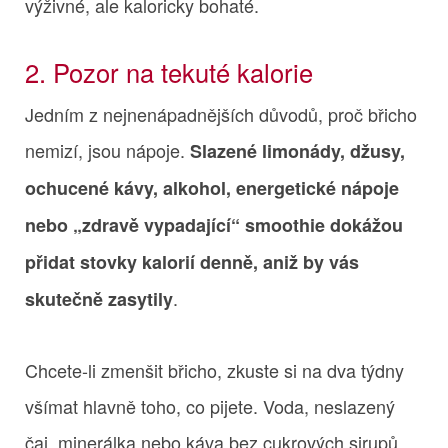
výživné, ale kaloricky bohaté.
2. Pozor na tekuté kalorie
Jedním z nejnenápadnějších důvodů, proč břicho
nemizí, jsou nápoje.
Slazené limonády, džusy,
ochucené kávy, alkohol, energetické nápoje
nebo „zdravě vypadající“ smoothie dokážou
přidat stovky kalorií denně, aniž by vás
.
skutečně zasytily
Chcete-li zmenšit břicho, zkuste si na dva týdny
všímat hlavně toho, co pijete. Voda, neslazený
čaj, minerálka nebo káva bez cukrových sirupů