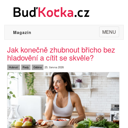
Toggle
MENU
Magazín
navigation
Jak konečně zhubnout břicho bez
hladovění a cítit se skvěle?
Hubnutí
Rady
Gábina
25. června 2026