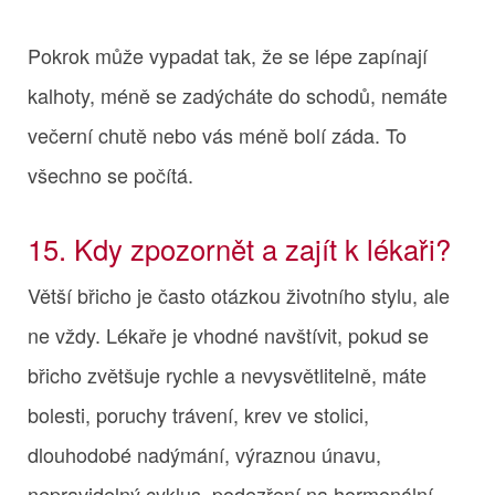
Pokrok může vypadat tak, že se lépe zapínají
kalhoty, méně se zadýcháte do schodů, nemáte
večerní chutě nebo vás méně bolí záda. To
všechno se počítá.
15. Kdy zpozornět a zajít k lékaři?
Větší břicho je často otázkou životního stylu, ale
ne vždy. Lékaře je vhodné navštívit, pokud se
břicho zvětšuje rychle a nevysvětlitelně, máte
bolesti, poruchy trávení, krev ve stolici,
dlouhodobé nadýmání, výraznou únavu,
nepravidelný cyklus, podezření na hormonální