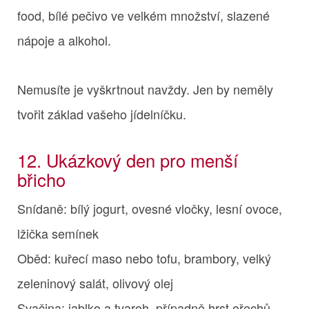
food, bílé pečivo ve velkém množství, slazené
nápoje a alkohol.
Nemusíte je vyškrtnout navždy. Jen by neměly
tvořit základ vašeho jídelníčku.
12. Ukázkový den pro menší
břicho
Snídaně: bílý jogurt, ovesné vločky, lesní ovoce,
lžička semínek
Oběd: kuřecí maso nebo tofu, brambory, velký
zeleninový salát, olivový olej
Svačina: jablko a tvaroh, případně hrst ořechů