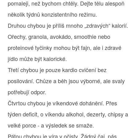
pomaleji, než bychom chtěly. Dejte tělu alespoň
několik týdnů konzistentního režimu.
Druhou chybou je příliš mnoho „zdravých“ kalorií.
Ořechy, granola, avokádo, smoothie nebo
proteinové tyčinky mohou být fajn, ale i zdravé
jídlo může být kalorické.
Třetí chybou je pouze kardio cvičení bez
posilování. Chůze a běh jsou výborné, ale svaly
potřebují odpor.
Čtvrtou chybou je víkendové dohánění. Přes
týden deficit, o víkendu alkohol, dezerty, chipsy a
velké porce - a výsledek se smaže.
Pátou chybou je víra v očisty. Žádný čaj, pás,